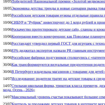
18/05
Победителей Национальной премии «Золотой медвежоно
18/05
Экономика детства: тренды и новые сценарии рынка това
18/05
Российским детским товарам нужны отдельные правила 
10/06
СИБУР и "Рубрик" инвестируют до 1 млрд рублей в прои
10/06
Роскачество протестировало детские сабо, сланцы и крок
10/06
Кооперация вместо конкуренции: как Поволжье планируе
18/06
Росстандарт утвердил первый ГОСТ для игрушек с техн
18/06
83% диджитал‑экспертов назвали PR главным инструмен
30/06
Российские фабрики подгузников столкнулись с «патен
30/06
Как трансформируются визуальные предпочтения родител
30/06
В Петербурге владельцы магазинов с товарами для дете
14/07
Исследование: родители тратят на детские товары в средн
14/07
Стильная школьная форма, трикотаж класса премиум, диз
мода. Осень - 2026»
14/07
Максимальный уровень счастья показывают большие сем
23/07
Контроль за продажами детских товаров в интернете мог