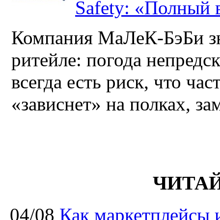
Safety: «Полный в
Компания МаЛеК-БэБи зн
ритейле: погода непредс
всегда есть риск, что ча
«зависнет» на полках, за
ЧИТА
04/08
Как маркетплейсы 