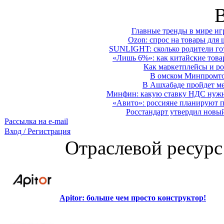
Главные тренды в мире иг
Ozon: спрос на товары для 
SUNLIGHT: сколько родители гот
«Лишь 6%»: как китайские това
Как маркетплейсы и ро
В омском Минпромтор
В Ашхабаде пройдет ме
Минфин: какую ставку НДС нужно
«Авито»: россияне планируют по
Росстандарт утвердил новы
Рассылка на e-mail
Вход / Регистрация
Отраслевой ресурс
Apitor: больше чем просто конструктор!