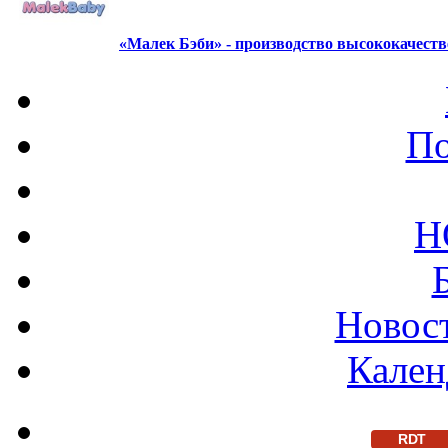
«Малек Бэби» - производство высококачест
По
Н
Новост
Кален
RDT