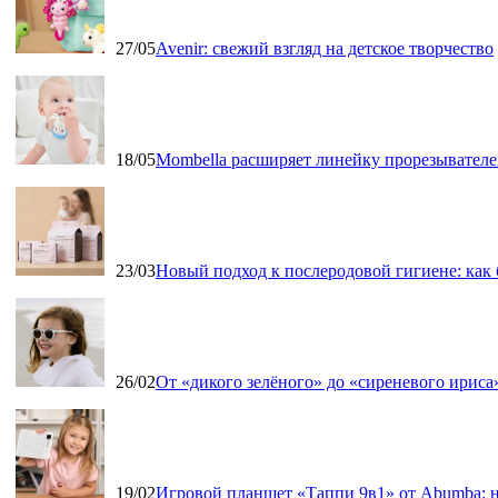
27/05
Avenir: свежий взгляд на детское творчество
18/05
Mombella расширяет линейку прорезывателе
23/03
Новый подход к послеродовой гигиене: как
26/02
От «дикого зелёного» до «сиреневого ириса»
19/02
Игровой планшет «Таппи 9в1» от Abumba: н