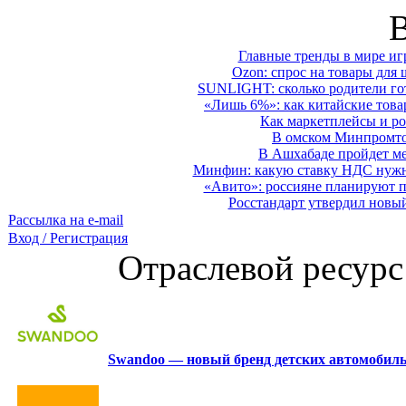
Главные тренды в мире иг
Ozon: спрос на товары для 
SUNLIGHT: сколько родители гот
«Лишь 6%»: как китайские това
Как маркетплейсы и ро
В омском Минпромтор
В Ашхабаде пройдет ме
Минфин: какую ставку НДС нужно
«Авито»: россияне планируют по
Росстандарт утвердил новы
Рассылка на e-mail
Вход / Регистрация
Отраслевой ресурс
Swandoo — новый бренд детских автомобиль