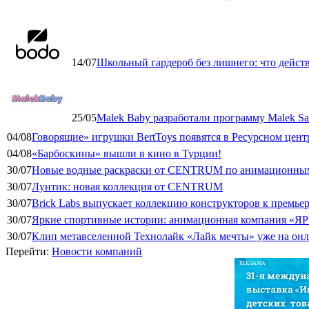
14/07
Школьный гардероб без лишнего: что дейст
25/05
Malek Baby разработали программу Malek Saf
04/08
Говорящие» игрушки BertToys появятся в Ресурсном цент
04/08
«Барбоскины» вышли в кино в Турции!
30/07
Новые водные раскраски от CENTRUM по анимационным
30/07
Лунтик: новая коллекция от CENTRUM
30/07
Brick Labs выпускает коллекцию конструкторов к премь
30/07
Яркие спортивные истории: анимационная компания «ЯР
30/07
Клип метавселенной Технолайк «Лайк мечты» уже на он
Перейти:
Новости компаний
РЕКЛАМА