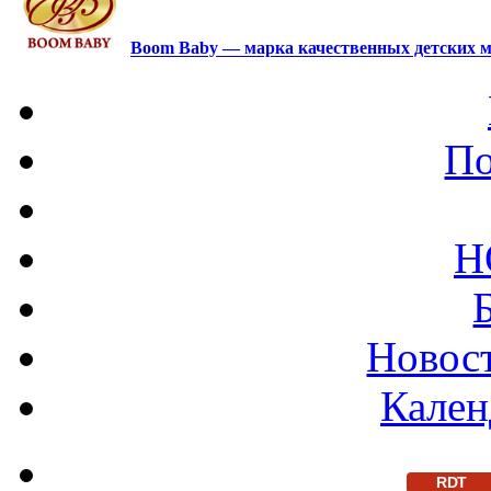
Boom Baby — марка качественных детских м
По
Н
Новост
Кален
RDT