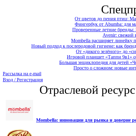
Спецп
От цветов до пения птиц: M
Фингербук от Abumba: для м
Проверенные летние бренды: 
Avenir: свежий 
Mombella расширяет линейку п
Новый подход к послеродовой гигиене: как брен
От «дикого зелёного» до «си
Игровой планшет «Таппи 9в1» о
Большая энциклопедия для детей «Ч
Просто о сложном: новые ин
Рассылка на e-mail
Вход / Регистрация
Отраслевой ресурс
Mombella: инновации для рынка и доверие ро