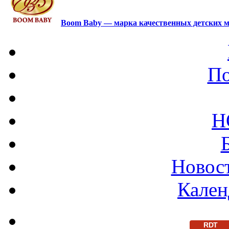
Boom Baby — марка качественных детских м
По
Н
Новост
Кален
RDT