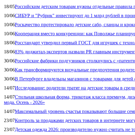
18/05
Российским детским товарам нужны отдельные правила 
10/06
СИБУР и "Рубрик" инвестируют до 1 млрд рублей в прои
10/06
Роскачество протестировало детские сабо, сланцы и крок
10/06
Кооперация вместо конкуренции: как Поволжье планируе
18/06
Росстандарт утвердил первый ГОСТ для игрушек с техн
18/06
83% диджитал‑экспертов назвали PR главным инструмен
30/06
Российские фабрики подгузников столкнулись с «патен
30/06
Как трансформируются визуальные предпочтения родител
30/06
В Петербурге владельцы магазинов с товарами для дете
14/07
Исследование: родители тратят на детские товары в средн
14/07
Стильная школьная форма, трикотаж класса премиум, диз
мода. Осень - 2026»
14/07
Максимальный уровень счастья показывают большие сем
23/07
Контроль за продажами детских товаров в интернете мог
23/07
Детская одежда 2026: производителю нужно считать не т