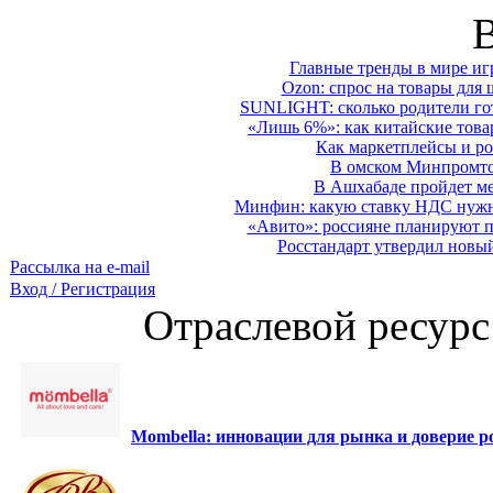
Главные тренды в мире иг
Ozon: спрос на товары для 
SUNLIGHT: сколько родители гот
«Лишь 6%»: как китайские това
Как маркетплейсы и ро
В омском Минпромтор
В Ашхабаде пройдет ме
Минфин: какую ставку НДС нужно
«Авито»: россияне планируют по
Росстандарт утвердил новы
Рассылка на e-mail
Вход / Регистрация
Отраслевой ресурс
Mombella: инновации для рынка и доверие ро