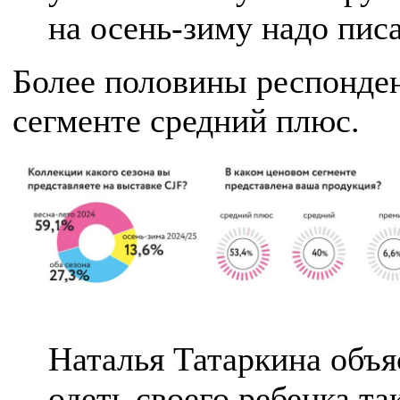
на осень-зиму надо писа
Более половины респонден
сегменте средний плюс.
Наталья Татаркина объя
одеть своего ребенка та