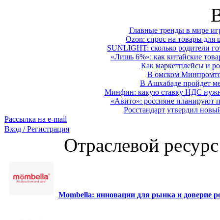
Главные тренды в мире иг
Ozon: спрос на товары для 
SUNLIGHT: сколько родители гот
«Лишь 6%»: как китайские това
Как маркетплейсы и ро
В омском Минпромтор
В Ашхабаде пройдет ме
Минфин: какую ставку НДС нужно
«Авито»: россияне планируют по
Росстандарт утвердил новы
Рассылка на e-mail
Вход / Регистрация
Отраслевой ресурс
Mombella: инновации для рынка и доверие ро