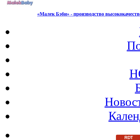
«Малек Бэби» - производство высококачест
По
Н
Новост
Кален
RDT