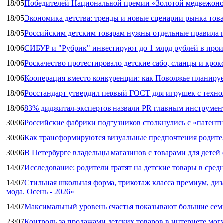
18/05
Победителей Национальной премии «Золотой медвежоно
18/05
Экономика детства: тренды и новые сценарии рынка това
18/05
Российским детским товарам нужны отдельные правила 
10/06
СИБУР и "Рубрик" инвестируют до 1 млрд рублей в прои
10/06
Роскачество протестировало детские сабо, сланцы и крок
10/06
Кооперация вместо конкуренции: как Поволжье планируе
18/06
Росстандарт утвердил первый ГОСТ для игрушек с техн
18/06
83% диджитал‑экспертов назвали PR главным инструмен
30/06
Российские фабрики подгузников столкнулись с «патен
30/06
Как трансформируются визуальные предпочтения родител
30/06
В Петербурге владельцы магазинов с товарами для дете
14/07
Исследование: родители тратят на детские товары в средн
14/07
Стильная школьная форма, трикотаж класса премиум, диз
мода. Осень - 2026»
14/07
Максимальный уровень счастья показывают большие сем
23/07
Контроль за продажами детских товаров в интернете мог