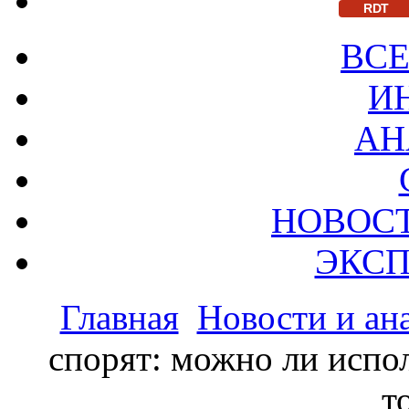
RDT
ВСЕ
И
АН
НОВОС
ЭКСП
Главная
Новости и ан
спорят: можно ли испол
т