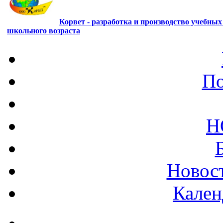
Корвет - разработка и производство учебны
школьного возраста
По
Н
Новост
Кален