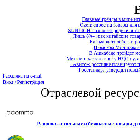
Главные тренды в мире иг
Ozon: спрос на товары для 
SUNLIGHT: сколько родители гот
«Лишь 6%»: как китайские това
Как маркетплейсы и ро
В омском Минпромтор
В Ашхабаде пройдет ме
Минфин: какую ставку НДС нужно
«Авито»: россияне планируют по
Росстандарт утвердил новы
Рассылка на e-mail
Вход / Регистрация
Отраслевой ресурс
Paomma – стильные и безопасные товары д