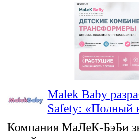
РЕКЛАМА
Malek Baby разр
Safety: «Полный в
Компания МаЛеК-БэБи зн