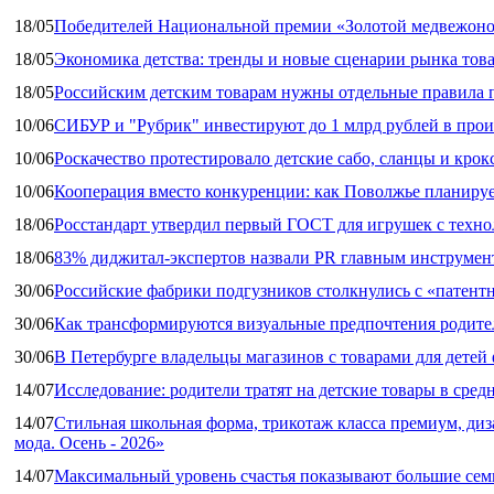
18/05
Победителей Национальной премии «Золотой медвежоно
18/05
Экономика детства: тренды и новые сценарии рынка това
18/05
Российским детским товарам нужны отдельные правила 
10/06
СИБУР и "Рубрик" инвестируют до 1 млрд рублей в прои
10/06
Роскачество протестировало детские сабо, сланцы и крок
10/06
Кооперация вместо конкуренции: как Поволжье планируе
18/06
Росстандарт утвердил первый ГОСТ для игрушек с техн
18/06
83% диджитал‑экспертов назвали PR главным инструмен
30/06
Российские фабрики подгузников столкнулись с «патен
30/06
Как трансформируются визуальные предпочтения родител
30/06
В Петербурге владельцы магазинов с товарами для дете
14/07
Исследование: родители тратят на детские товары в средн
14/07
Стильная школьная форма, трикотаж класса премиум, диз
мода. Осень - 2026»
14/07
Максимальный уровень счастья показывают большие сем