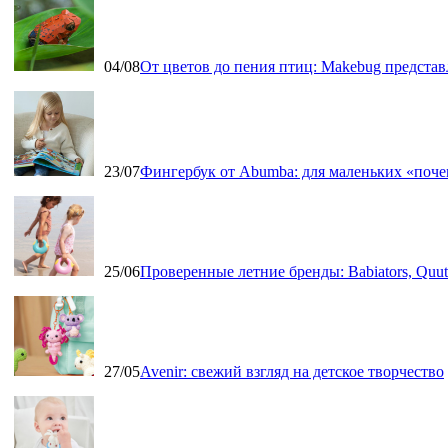
04/08
От цветов до пения птиц: Makebug представ
23/07
Фингербук от Abumba: для маленьких «поч
25/06
Проверенные летние бренды: Babiators, Qu
27/05
Avenir: свежий взгляд на детское творчество