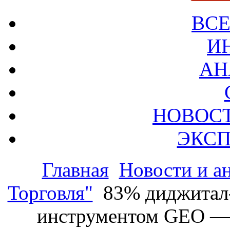
ВСЕ
И
АН
НОВОС
ЭКСП
Главная
Новости и а
Торговля"
83% диджитал‑
инструментом GEO — в