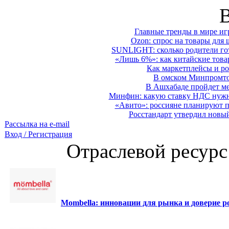
Главные тренды в мире иг
Ozon: спрос на товары для 
SUNLIGHT: сколько родители гот
«Лишь 6%»: как китайские това
Как маркетплейсы и ро
В омском Минпромтор
В Ашхабаде пройдет ме
Минфин: какую ставку НДС нужно
«Авито»: россияне планируют по
Росстандарт утвердил новы
Рассылка на e-mail
Вход / Регистрация
Отраслевой ресурс
Mombella: инновации для рынка и доверие ро