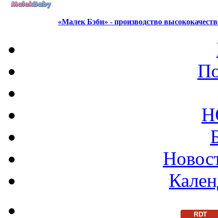
«Малек Бэби» - производство высококачест
По
Н
Новост
Кален
RDT