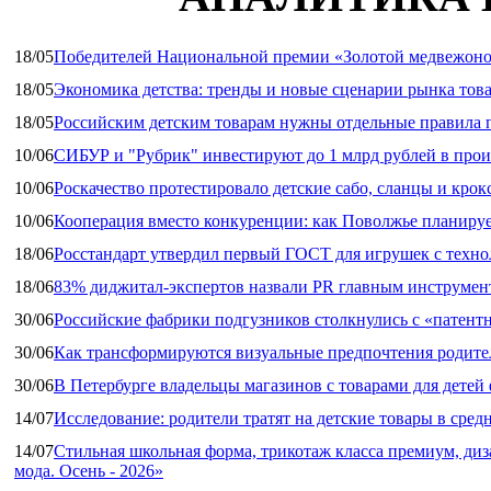
18/05
Победителей Национальной премии «Золотой медвежоно
18/05
Экономика детства: тренды и новые сценарии рынка това
18/05
Российским детским товарам нужны отдельные правила 
10/06
СИБУР и "Рубрик" инвестируют до 1 млрд рублей в прои
10/06
Роскачество протестировало детские сабо, сланцы и крок
10/06
Кооперация вместо конкуренции: как Поволжье планируе
18/06
Росстандарт утвердил первый ГОСТ для игрушек с техн
18/06
83% диджитал‑экспертов назвали PR главным инструмен
30/06
Российские фабрики подгузников столкнулись с «патен
30/06
Как трансформируются визуальные предпочтения родител
30/06
В Петербурге владельцы магазинов с товарами для дете
14/07
Исследование: родители тратят на детские товары в средн
14/07
Стильная школьная форма, трикотаж класса премиум, диз
мода. Осень - 2026»