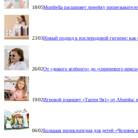
18/05
Mombella расширяет линейку прорезывателе
23/03
Новый подход к послеродовой гигиене: как
26/02
От «дикого зелёного» до «сиреневого ириса»
19/02
Игровой планшет «Таппи 9в1» от Abumba: н
06/02
Большая энциклопедия для детей «Человек и