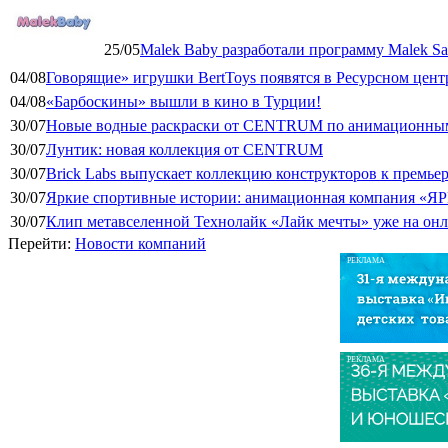
25/05
Malek Baby разработали программу Malek Saf
04/08
Говорящие» игрушки BertToys появятся в Ресурсном цент
04/08
«Барбоскины» вышли в кино в Турции!
30/07
Новые водные раскраски от CENTRUM по анимационным
30/07
Лунтик: новая коллекция от CENTRUM
30/07
Brick Labs выпускает коллекцию конструкторов к премь
30/07
Яркие спортивные истории: анимационная компания «ЯР
30/07
Клип метавселенной Технолайк «Лайк мечты» уже на он
Перейти:
Новости компаний
РЕКЛАМА
РЕКЛАМА