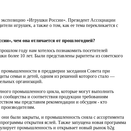
ит экспозицию «Игрушки России». Президент Ассоциации
ели игрушек, а также о том, как ее тема перекликается с
сии», чем она отличается от прошлогодней?
прошлом году нам хотелось познакомить посетителей
и более 10 лет. Были представлены раритеты из советского
ой промышленности в преддверии заседания Совета при
иты семьи и детей, одним из решений которого стало —
ельных организаций.
олного промышленного цикла, которые могут выполнить
го сообщества и соответствия продукции требованиям
ством мы представим рекомендации и обсудим - кто
з производителям.
е они были закрыты, и промышленность сняла с ассортимента
я программы открытия яслей. Также запущена новая программа
имулирует промышленность и открывает новый рынок b2g