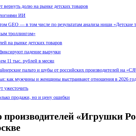
т вернуть долю на рынке детских товаров
ологиями ИИ
том GEO — в том числе по результатам анализа ниши «Детские 
тным троллингом»
ей на рынке детских товаров
й фиксируют падение выручки
ем 11 тыс. рублей в месяц
айнерские пальто и шубы от российских производителей на «CJF
ьи: как мужчины и женщины выстраивают отношения в 2026 го
ут ужесточить
олько продажи, но и цену ошибки
 производителей «Игрушки Рос
оскве