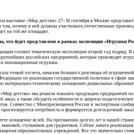
на выставке «Мир детства» 27–30 сентября в Москве представ
том, почему в ней должны участвовать отечественные производит
ет на той же площадке.
, что будет представлено в рамках экспозиции «Игрушки Рос
иация готовит тематическую экспозицию второй год подряд. В 
крупнейших российских предприятий, которые производят игрушк
е и инновационные игрушки.
стала точкой отсчета, началом большого разговора об игрушечн
Федерации по реализации государственной политики в сфере защ
по материально-техническому оснащению дошкольных образоват
е «Мир детства» мы решили показать продукцию предприятий п
 заказ, а также обсудить особенности и запросы педагогическо
ртов. Совместно с Минпросвещения России и экспертным сообще
 прогнозируется потребность и формируется долгосрочный зака
тете оснащение яслей. На протяжении долгих лет в нашей стран
 манежей, стульчиков для грудничков. Сейчас начата реализаци
нащения образовательных учреждений. Все это значительно ст