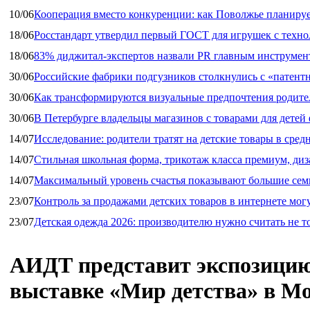
10/06
Кооперация вместо конкуренции: как Поволжье планируе
18/06
Росстандарт утвердил первый ГОСТ для игрушек с техн
18/06
83% диджитал‑экспертов назвали PR главным инструмен
30/06
Российские фабрики подгузников столкнулись с «патен
30/06
Как трансформируются визуальные предпочтения родител
30/06
В Петербурге владельцы магазинов с товарами для дете
14/07
Исследование: родители тратят на детские товары в средн
14/07
Стильная школьная форма, трикотаж класса премиум, диз
14/07
Максимальный уровень счастья показывают большие сем
23/07
Контроль за продажами детских товаров в интернете мог
23/07
Детская одежда 2026: производителю нужно считать не т
АИДТ представит экспозицию
выставке «Мир детства» в М