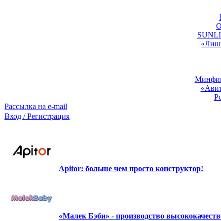
O
SUNLIG
«Лишь
Минфин:
«Авит
Р
Рассылка на e-mail
Вход / Регистрация
Apitor: больше чем просто конструктор!
«Малек Бэби» - производство высококачест