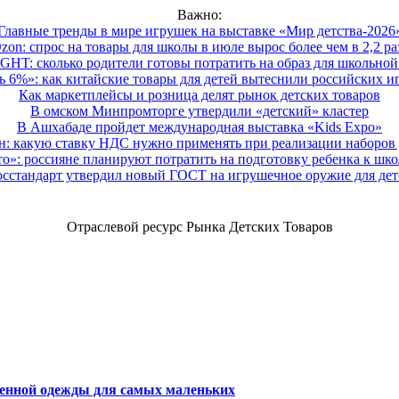
Важно:
Главные тренды в мире игрушек на выставке «Мир детства-2026
zon: спрос на товары для школы в июле вырос более чем в 2,2 ра
HT: сколько родители готовы потратить на образ для школьной 
 6%»: как китайские товары для детей вытеснили российских и
Как маркетплейсы и розница делят рынок детских товаров
В омском Минпромторге утвердили «детский» кластер
В Ашхабаде пройдет международная выставка «Kids Expo»
 какую ставку НДС нужно применять при реализации наборов д
о»: россияне планируют потратить на подготовку ребенка к школе
осстандарт утвердил новый ГОСТ на игрушечное оружие для дет
Отраслевой ресурс Рынка Детских Товаров
венной одежды для самых маленьких