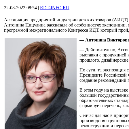
22-08-2022 08:54
|
RDT-INFO.RU
Ассоциация предприятий индустрии детских товаров (АИДТ) 
Антонина Цицулина рассказала об особенностях экспозиции, о 
программой межрегионального Конгресса ИДТ, который пройд
— Антонина Викторовна
— Действительно, Ассоц
выставки с продукцией 
прошлого, дизайнерски
По сути, та экспозиция 
Президенте Российской 
создание рекомендаций 
В этом году на выставк
большой государственный
образовательных станда
формирует перечень, как
Сейчас для нас в приори
производство групповых
реконструкции и переос