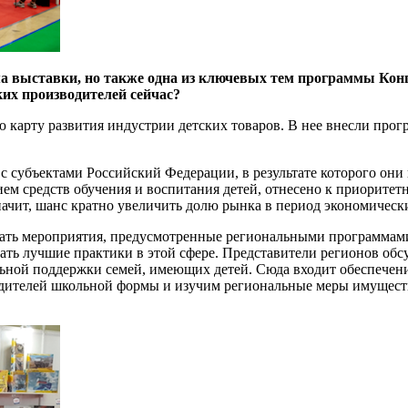
ма выставки, но также одна из ключевых тем программы Конг
ких производителей сейчас?
карту развития индустрии детских товаров. В нее внесли прог
 субъектами Российский Федерации, в результате которого они
ием средств обучения и воспитания детей, отнесено к приорите
начит, шанс кратно увеличить долю рынка в период экономическ
ать мероприятия, предусмотренные региональными программами
ать лучшие практики в этой сфере. Представители регионов обс
льной поддержки семей, имеющих детей. Сюда входит обеспече
дителей школьной формы и изучим региональные меры имуществ