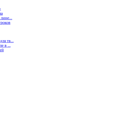
»
за
лине...
гроков
ля тв...
 в ...
ей