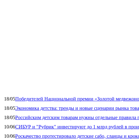
18/05
Победителей Национальной премии «Золотой медвежоно
18/05
Экономика детства: тренды и новые сценарии рынка това
18/05
Российским детским товарам нужны отдельные правила 
10/06
СИБУР и "Рубрик" инвестируют до 1 млрд рублей в прои
10/06
Роскачество протестировало детские сабо, сланцы и крок