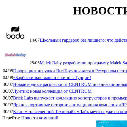
НОВОСТ
14/07
Школьный гардероб без лишнего: что дейст
25/05
Malek Baby разработали программу Malek Saf
04/08
Говорящие» игрушки BertToys появятся в Ресурсном цент
04/08
«Барбоскины» вышли в кино в Турции!
30/07
Новые водные раскраски от CENTRUM по анимационным
30/07
Лунтик: новая коллекция от CENTRUM
30/07
Brick Labs выпускает коллекцию конструкторов к премь
30/07
Яркие спортивные истории: анимационная компания «ЯР
30/07
Клип метавселенной Технолайк «Лайк мечты» уже на он
Перейти:
Новости компаний
РЕКЛАМА