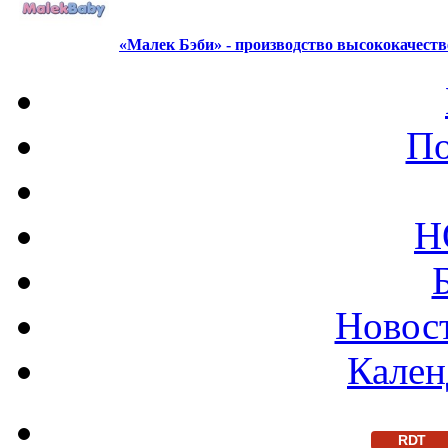
«Малек Бэби» - производство высококачест
По
Н
Новост
Кален
RDT