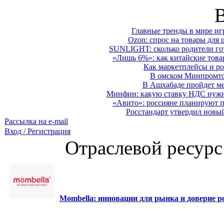
Главные тренды в мире иг
Ozon: спрос на товары для 
SUNLIGHT: сколько родители гот
«Лишь 6%»: как китайские това
Как маркетплейсы и ро
В омском Минпромтор
В Ашхабаде пройдет ме
Минфин: какую ставку НДС нужно
«Авито»: россияне планируют по
Росстандарт утвердил новы
Рассылка на e-mail
Вход / Регистрация
Отраслевой ресурс
Mombella: инновации для рынка и доверие ро