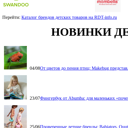
Перейти:
Каталог брендов детских товаров на RDT-info.ru
НОВИНКИ Д
04/08
От цветов до пения птиц: Makebug представ
23/07
Фингербук от Abumba: для маленьких «поч
25/06
Проверенные летние бренды: Babiators, Qu