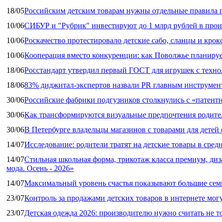
18/05
Российским детским товарам нужны отдельные правила 
10/06
СИБУР и "Рубрик" инвестируют до 1 млрд рублей в прои
10/06
Роскачество протестировало детские сабо, сланцы и крок
10/06
Кооперация вместо конкуренции: как Поволжье планируе
18/06
Росстандарт утвердил первый ГОСТ для игрушек с техн
18/06
83% диджитал‑экспертов назвали PR главным инструмен
30/06
Российские фабрики подгузников столкнулись с «патен
30/06
Как трансформируются визуальные предпочтения родител
30/06
В Петербурге владельцы магазинов с товарами для дете
14/07
Исследование: родители тратят на детские товары в средн
14/07
Стильная школьная форма, трикотаж класса премиум, диз
мода. Осень - 2026»
14/07
Максимальный уровень счастья показывают большие сем
23/07
Контроль за продажами детских товаров в интернете мог
23/07
Детская одежда 2026: производителю нужно считать не т