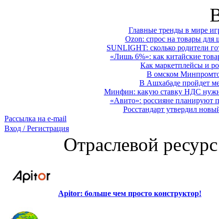
Главные тренды в мире иг
Ozon: спрос на товары для 
SUNLIGHT: сколько родители гот
«Лишь 6%»: как китайские това
Как маркетплейсы и ро
В омском Минпромтор
В Ашхабаде пройдет ме
Минфин: какую ставку НДС нужно
«Авито»: россияне планируют по
Росстандарт утвердил новы
Рассылка на e-mail
Вход / Регистрация
Отраслевой ресурс
Apitor: больше чем просто конструктор!