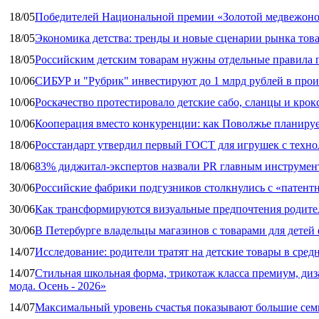
18/05
Победителей Национальной премии «Золотой медвежоно
18/05
Экономика детства: тренды и новые сценарии рынка това
18/05
Российским детским товарам нужны отдельные правила 
10/06
СИБУР и "Рубрик" инвестируют до 1 млрд рублей в прои
10/06
Роскачество протестировало детские сабо, сланцы и крок
10/06
Кооперация вместо конкуренции: как Поволжье планируе
18/06
Росстандарт утвердил первый ГОСТ для игрушек с техн
18/06
83% диджитал‑экспертов назвали PR главным инструмен
30/06
Российские фабрики подгузников столкнулись с «патен
30/06
Как трансформируются визуальные предпочтения родител
30/06
В Петербурге владельцы магазинов с товарами для дете
14/07
Исследование: родители тратят на детские товары в средн
14/07
Стильная школьная форма, трикотаж класса премиум, диз
мода. Осень - 2026»
14/07
Максимальный уровень счастья показывают большие сем