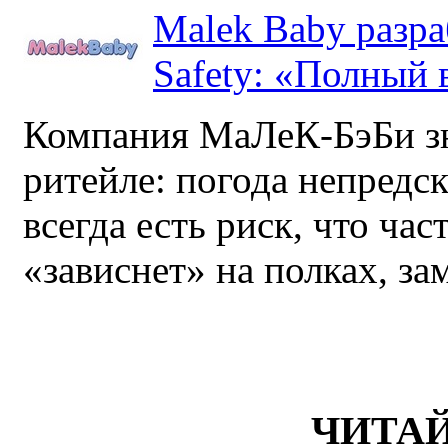
Malek Baby разр
Safety: «Полный в
Компания МаЛеК-БэБи зн
ритейле: погода непредс
всегда есть риск, что ча
«зависнет» на полках, за
ЧИТА