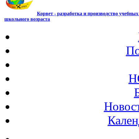
Корвет - разработка и производство учебны
школьного возраста
По
Н
Новост
Кален