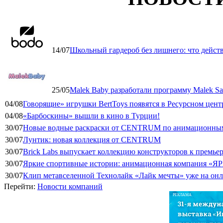
14/07
Школьный гардероб без лишнего: что дейст
25/05
Malek Baby разработали программу Malek Saf
04/08
Говорящие» игрушки BertToys появятся в Ресурсном цент
04/08
«Барбоскины» вышли в кино в Турции!
30/07
Новые водные раскраски от CENTRUM по анимационным
30/07
Лунтик: новая коллекция от CENTRUM
30/07
Brick Labs выпускает коллекцию конструкторов к премь
30/07
Яркие спортивные истории: анимационная компания «ЯР
30/07
Клип метавселенной Технолайк «Лайк мечты» уже на он
Перейти:
Новости компаний
РЕКЛАМА