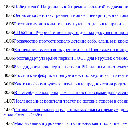
18/05
Победителей Национальной премии «Золотой медвежоно
18/05
Экономика детства: тренды и новые сценарии рынка това
18/05
Российским детским товарам нужны отдельные правила 
10/06
СИБУР и "Рубрик" инвестируют до 1 млрд рублей в прои
10/06
Роскачество протестировало детские сабо, сланцы и крок
10/06
Кооперация вместо конкуренции: как Поволжье планируе
18/06
Росстандарт утвердил первый ГОСТ для игрушек с техн
18/06
83% диджитал‑экспертов назвали PR главным инструмен
30/06
Российские фабрики подгузников столкнулись с «патен
30/06
Как трансформируются визуальные предпочтения родител
30/06
В Петербурге владельцы магазинов с товарами для дете
14/07
Исследование: родители тратят на детские товары в средн
14/07
Стильная школьная форма, трикотаж класса премиум, диз
мода. Осень - 2026»
14/07
Максимальный уровень счастья показывают большие сем