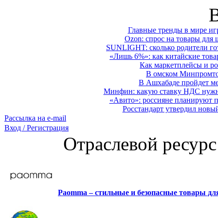
Главные тренды в мире иг
Ozon: спрос на товары для 
SUNLIGHT: сколько родители гот
«Лишь 6%»: как китайские това
Как маркетплейсы и ро
В омском Минпромтор
В Ашхабаде пройдет ме
Минфин: какую ставку НДС нужно
«Авито»: россияне планируют по
Росстандарт утвердил новы
Рассылка на e-mail
Вход / Регистрация
Отраслевой ресурс
Paomma – стильные и безопасные товары д