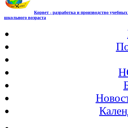
Корвет - разработка и производство учебны
школьного возраста
По
Н
Новост
Кален