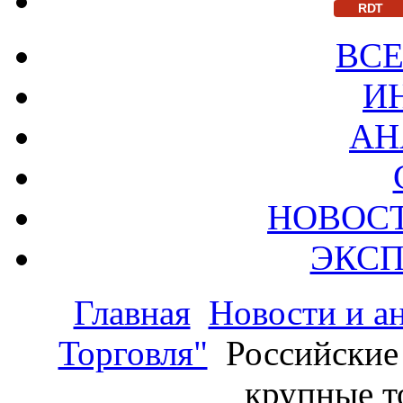
RDT
ВСЕ
И
АН
НОВОС
ЭКСП
Главная
Новости и а
Торговля"
Российские
крупные т