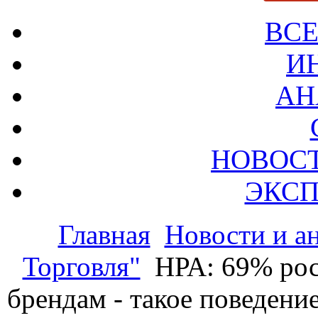
ВСЕ
И
АН
НОВОС
ЭКСП
Главная
Новости и а
Торговля"
НРА: 69% ро
брендам - такое поведени