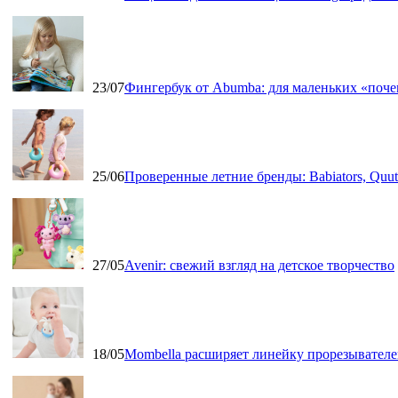
23/07
Фингербук от Abumba: для маленьких «поч
25/06
Проверенные летние бренды: Babiators, Qu
27/05
Avenir: свежий взгляд на детское творчество
18/05
Mombella расширяет линейку прорезывателе