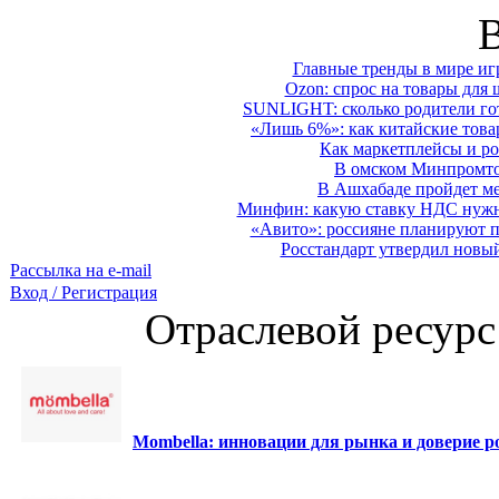
Главные тренды в мире иг
Ozon: спрос на товары для 
SUNLIGHT: сколько родители гот
«Лишь 6%»: как китайские това
Как маркетплейсы и ро
В омском Минпромтор
В Ашхабаде пройдет ме
Минфин: какую ставку НДС нужно
«Авито»: россияне планируют по
Росстандарт утвердил новы
Рассылка на e-mail
Вход / Регистрация
Отраслевой ресурс
Mombella: инновации для рынка и доверие ро