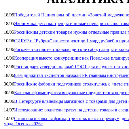
18/05
Победителей Национальной премии «Золотой медвежоно
18/05
Экономика детства: тренды и новые сценарии рынка това
18/05
Российским детским товарам нужны отдельные правила 
10/06
СИБУР и "Рубрик" инвестируют до 1 млрд рублей в прои
10/06
Роскачество протестировало детские сабо, сланцы и крок
10/06
Кооперация вместо конкуренции: как Поволжье планируе
18/06
Росстандарт утвердил первый ГОСТ для игрушек с техн
18/06
83% диджитал‑экспертов назвали PR главным инструмен
30/06
Российские фабрики подгузников столкнулись с «патен
30/06
Как трансформируются визуальные предпочтения родител
30/06
В Петербурге владельцы магазинов с товарами для дете
14/07
Исследование: родители тратят на детские товары в средн
14/07
Стильная школьная форма, трикотаж класса премиум, диз
мода. Осень - 2026»