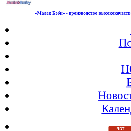
«Малек Бэби» - производство высококачест
По
Н
Новост
Кален
RDT