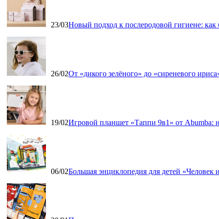
23/03
Новый подход к послеродовой гигиене: как
26/02
От «дикого зелёного» до «сиреневого ириса»
19/02
Игровой планшет «Таппи 9в1» от Abumba: н
06/02
Большая энциклопедия для детей «Человек и