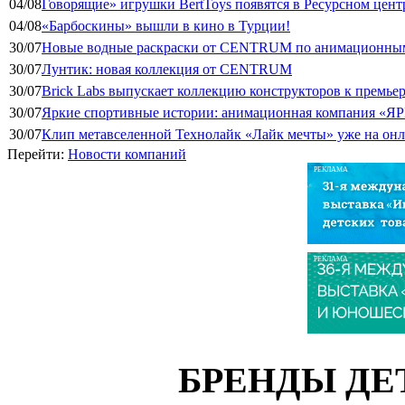
04/08
Говорящие» игрушки BertToys появятся в Ресурсном цент
04/08
«Барбоскины» вышли в кино в Турции!
30/07
Новые водные раскраски от CENTRUM по анимационным
30/07
Лунтик: новая коллекция от CENTRUM
30/07
Brick Labs выпускает коллекцию конструкторов к премь
30/07
Яркие спортивные истории: анимационная компания «ЯР
30/07
Клип метавселенной Технолайк «Лайк мечты» уже на он
Перейти:
Новости компаний
РЕКЛАМА
РЕКЛАМА
БРЕНДЫ ДЕ