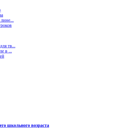
»
за
лине...
гроков
ля тв...
 в ...
ей
его школьного возраста