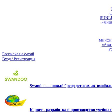
O
SUNLIG
«Лишь
Минфин:
«Авит
Р
Рассылка на e-mail
Вход / Регистрация
Swandoo — новый бренд детских автомобиль
Корвет - разработка и производство учебны