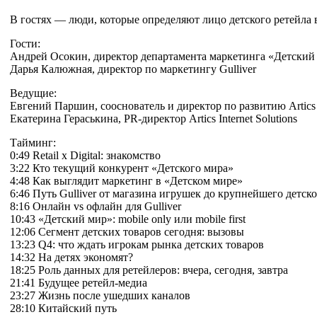
В гостях — люди, которые определяют лицо детского ретейла 
Гости:
Андрей Осокин, директор департамента маркетинга «Детский
Дарья Калюжная, директор по маркетингу Gulliver
Ведущие:
Евгений Паршин, сооснователь и директор по развитию Artics In
Екатерина Гераськина, PR-директор Artics Internet Solutions
Тайминг:
0:49 Retail x Digital: знакомство
3:22 Кто текущий конкурент «Детского мира»
4:48 Как выглядит маркетинг в «Детском мире»
6:46 Путь Gulliver от магазина игрушек до крупнейшего детск
8:16 Онлайн vs офлайн для Gulliver
10:43 «Детский мир»: mobile only или mobile first
12:06 Сегмент детских товаров сегодня: вызовы
13:23 Q4: что ждать игрокам рынка детских товаров
14:32 На детях экономят?
18:25 Роль данных для ретейлеров: вчера, сегодня, завтра
21:41 Будущее ретейл-медиа
23:27 Жизнь после ушедших каналов
28:10 Китайский путь