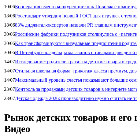
10/06
Кооперация вместо конкуренции: как Поволжье планируе
18/06
Росстандарт утвердил первый ГОСТ для игрушек с техн
18/06
83% диджитал‑экспертов назвали PR главным инструмен
30/06
Российские фабрики подгузников столкнулись с «патен
30/06
Как трансформируются визуальные предпочтения родител
30/06
В Петербурге владельцы магазинов с товарами для дете
14/07
Исследование: родители тратят на детские товары в средн
14/07
Стильная школьная форма, трикотаж класса премиум, диз
14/07
Максимальный уровень счастья показывают большие сем
23/07
Контроль за продажами детских товаров в интернете мог
23/07
Детская одежда 2026: производителю нужно считать не т
Рынок детских товаров и его
Видео