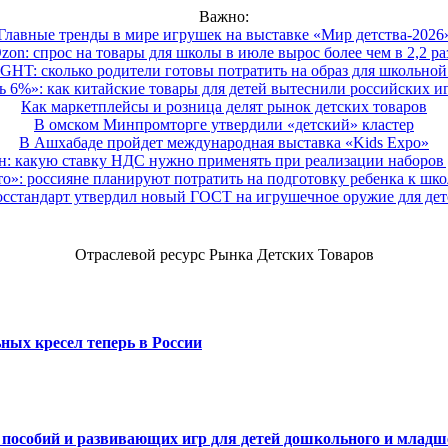
Важно:
Главные тренды в мире игрушек на выставке «Мир детства-2026
zon: спрос на товары для школы в июле вырос более чем в 2,2 ра
HT: сколько родители готовы потратить на образ для школьной 
 6%»: как китайские товары для детей вытеснили российских и
Как маркетплейсы и розница делят рынок детских товаров
В омском Минпромторге утвердили «детский» кластер
В Ашхабаде пройдет международная выставка «Kids Expo»
 какую ставку НДС нужно применять при реализации наборов д
о»: россияне планируют потратить на подготовку ребенка к школе
осстандарт утвердил новый ГОСТ на игрушечное оружие для дет
Отраслевой ресурс Рынка Детских Товаров
ных кресел теперь в России
х пособий и развивающих игр для детей дошкольного и младш