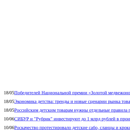
18/05
Победителей Национальной премии «Золотой медвежоно
18/05
Экономика детства: тренды и новые сценарии рынка това
18/05
Российским детским товарам нужны отдельные правила 
10/06
СИБУР и "Рубрик" инвестируют до 1 млрд рублей в прои
10/06
Роскачество протестировало детские сабо, сланцы и крок