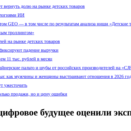
т вернуть долю на рынке детских товаров
ологиями ИИ
том GEO — в том числе по результатам анализа ниши «Детские 
тным троллингом»
ей на рынке детских товаров
й фиксируют падение выручки
ем 11 тыс. рублей в месяц
айнерские пальто и шубы от российских производителей на «CJF
ьи: как мужчины и женщины выстраивают отношения в 2026 го
ут ужесточить
олько продажи, но и цену ошибки
 цифровое будущее оценили экс