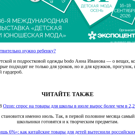
АО "ЭКСПОЦЕНТР" ИНН: 7718
ствительно нужно ребенку?
етской и подростковой одежды bodo Анна Иванова — о вещах, ко
е подходят не только для уроков, но и для кружков, прогулок, п
 гардероб.
ЧИТАЙТЕ ТАКЖЕ
8
Ozon: спрос на товары для школы в июле вырос более чем в 2,2
 становится именно июль. Так, в первой половине месяца самый 
школьники готовятся и к творческим предметам.
ишь 6%»: как китайские товары для детей вытеснили российски