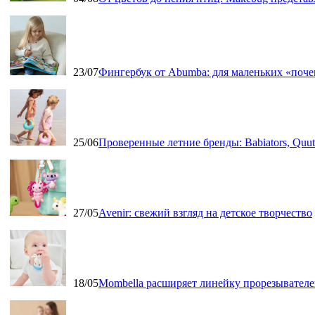
23/07
Фингербук от Abumba: для маленьких «поч
25/06
Проверенные летние бренды: Babiators, Qu
27/05
Avenir: свежий взгляд на детское творчество
18/05
Mombella расширяет линейку прорезывателе