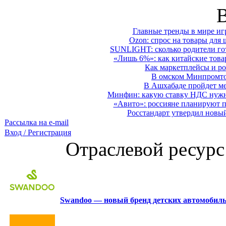
Главные тренды в мире иг
Ozon: спрос на товары для 
SUNLIGHT: сколько родители гот
«Лишь 6%»: как китайские това
Как маркетплейсы и ро
В омском Минпромтор
В Ашхабаде пройдет ме
Минфин: какую ставку НДС нужно
«Авито»: россияне планируют по
Росстандарт утвердил новы
Рассылка на e-mail
Вход / Регистрация
Отраслевой ресурс
Swandoo — новый бренд детских автомобиль