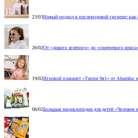
23/03
Новый подход к послеродовой гигиене: как
26/02
От «дикого зелёного» до «сиреневого ириса»
19/02
Игровой планшет «Таппи 9в1» от Abumba: н
06/02
Большая энциклопедия для детей «Человек и