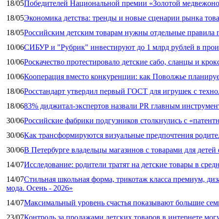
18/05
Победителей Национальной премии «Золотой медвежоно
18/05
Экономика детства: тренды и новые сценарии рынка това
18/05
Российским детским товарам нужны отдельные правила 
10/06
СИБУР и "Рубрик" инвестируют до 1 млрд рублей в прои
10/06
Роскачество протестировало детские сабо, сланцы и крок
10/06
Кооперация вместо конкуренции: как Поволжье планируе
18/06
Росстандарт утвердил первый ГОСТ для игрушек с техн
18/06
83% диджитал‑экспертов назвали PR главным инструмен
30/06
Российские фабрики подгузников столкнулись с «патен
30/06
Как трансформируются визуальные предпочтения родител
30/06
В Петербурге владельцы магазинов с товарами для дете
14/07
Исследование: родители тратят на детские товары в средн
14/07
Стильная школьная форма, трикотаж класса премиум, диз
мода. Осень - 2026»
14/07
Максимальный уровень счастья показывают большие сем
23/07
Контроль за продажами детских товаров в интернете мог