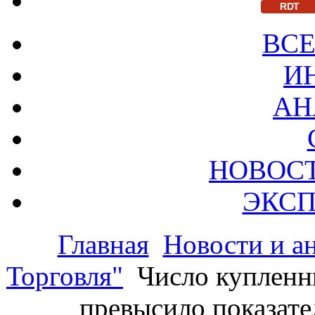
RDT
ВСЕ
И
АН
НОВОС
ЭКСП
Главная
Новости и а
Торговля"
Число купленн
превысило показате