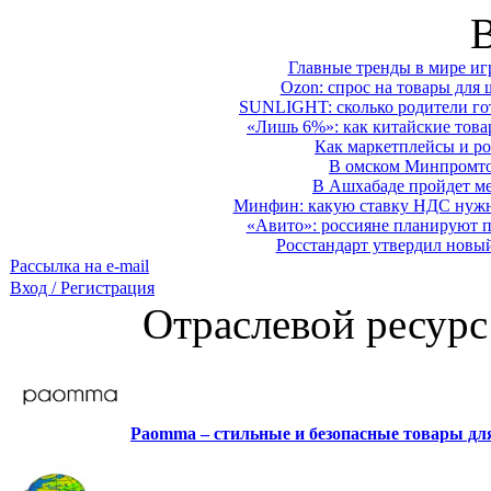
Главные тренды в мире иг
Ozon: спрос на товары для 
SUNLIGHT: сколько родители гот
«Лишь 6%»: как китайские това
Как маркетплейсы и ро
В омском Минпромтор
В Ашхабаде пройдет ме
Минфин: какую ставку НДС нужно
«Авито»: россияне планируют по
Росстандарт утвердил новы
Рассылка на e-mail
Вход / Регистрация
Отраслевой ресурс
Paomma – стильные и безопасные товары д