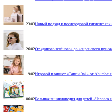
23/03
Новый подход к послеродовой гигиене: как
26/02
От «дикого зелёного» до «сиреневого ириса»
19/02
Игровой планшет «Таппи 9в1» от Abumba: н
06/02
Большая энциклопедия для детей «Человек и