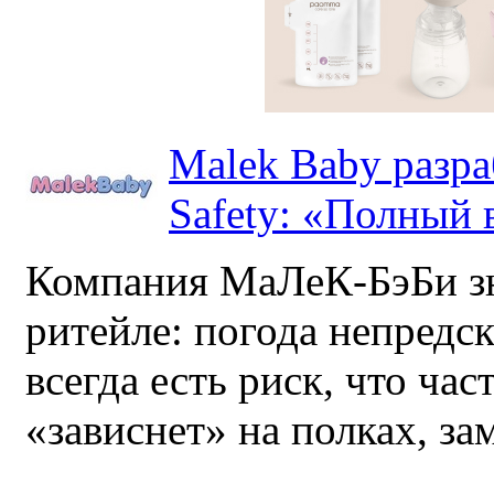
Malek Baby разр
Safety: «Полный в
Компания МаЛеК-БэБи зн
ритейле: погода непредс
всегда есть риск, что ча
«зависнет» на полках, за