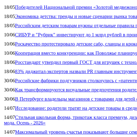
18/05
Победителей Национальной премии «Золотой медвежоно
18/05
Экономика детства: тренды и новые сценарии рынка това
18/05
Российским детским товарам нужны отдельные правила 
10/06
СИБУР и "Рубрик" инвестируют до 1 млрд рублей в прои
10/06
Роскачество протестировало детские сабо, сланцы и крок
10/06
Кооперация вместо конкуренции: как Поволжье планируе
18/06
Росстандарт утвердил первый ГОСТ для игрушек с техн
18/06
83% диджитал‑экспертов назвали PR главным инструмен
30/06
Российские фабрики подгузников столкнулись с «патен
30/06
Как трансформируются визуальные предпочтения родител
30/06
В Петербурге владельцы магазинов с товарами для дете
14/07
Исследование: родители тратят на детские товары в средн
14/07
Стильная школьная форма, трикотаж класса премиум, диз
мода. Осень - 2026»
14/07
Максимальный уровень счастья показывают большие сем