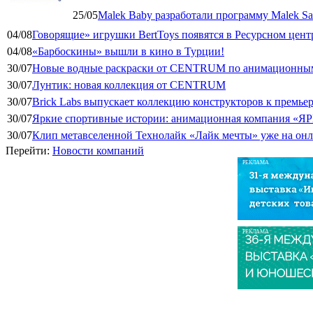
25/05
Malek Baby разработали программу Malek Saf
04/08
Говорящие» игрушки BertToys появятся в Ресурсном цент
04/08
«Барбоскины» вышли в кино в Турции!
30/07
Новые водные раскраски от CENTRUM по анимационным
30/07
Лунтик: новая коллекция от CENTRUM
30/07
Brick Labs выпускает коллекцию конструкторов к премь
30/07
Яркие спортивные истории: анимационная компания «ЯР
30/07
Клип метавселенной Технолайк «Лайк мечты» уже на он
Перейти:
Новости компаний
РЕКЛАМА
РЕКЛАМА