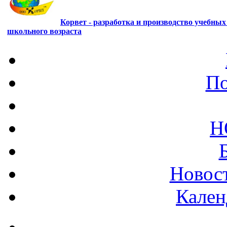
Корвет - разработка и производство учебны
школьного возраста
По
Н
Новост
Кален