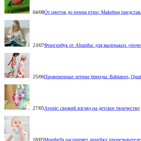
04/08
От цветов до пения птиц: Makebug представ
23/07
Фингербук от Abumba: для маленьких «поч
25/06
Проверенные летние бренды: Babiators, Qu
27/05
Avenir: свежий взгляд на детское творчество
18/05
Mombella расширяет линейку прорезывателе