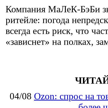
Компания МаЛеК-БэБи зн
ритейле: погода непредс
всегда есть риск, что ча
«зависнет» на полках, за
ЧИТА
04/08
Ozon: спрос на т
более ч