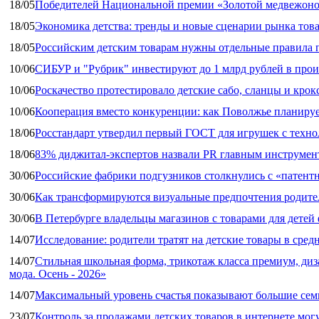
18/05
Победителей Национальной премии «Золотой медвежоно
18/05
Экономика детства: тренды и новые сценарии рынка това
18/05
Российским детским товарам нужны отдельные правила 
10/06
СИБУР и "Рубрик" инвестируют до 1 млрд рублей в прои
10/06
Роскачество протестировало детские сабо, сланцы и крок
10/06
Кооперация вместо конкуренции: как Поволжье планируе
18/06
Росстандарт утвердил первый ГОСТ для игрушек с техн
18/06
83% диджитал‑экспертов назвали PR главным инструмен
30/06
Российские фабрики подгузников столкнулись с «патен
30/06
Как трансформируются визуальные предпочтения родител
30/06
В Петербурге владельцы магазинов с товарами для дете
14/07
Исследование: родители тратят на детские товары в средн
14/07
Стильная школьная форма, трикотаж класса премиум, диз
мода. Осень - 2026»
14/07
Максимальный уровень счастья показывают большие сем
23/07
Контроль за продажами детских товаров в интернете мог