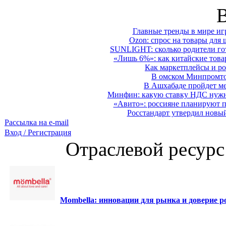
Главные тренды в мире иг
Ozon: спрос на товары для 
SUNLIGHT: сколько родители гот
«Лишь 6%»: как китайские това
Как маркетплейсы и ро
В омском Минпромтор
В Ашхабаде пройдет ме
Минфин: какую ставку НДС нужно
«Авито»: россияне планируют по
Росстандарт утвердил новы
Рассылка на e-mail
Вход / Регистрация
Отраслевой ресурс
Mombella: инновации для рынка и доверие ро