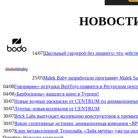
НОВОСТ
14/07
Школьный гардероб без лишнего: что дейст
25/05
Malek Baby разработали программу Malek Saf
04/08
Говорящие» игрушки BertToys появятся в Ресурсном цент
04/08
«Барбоскины» вышли в кино в Турции!
30/07
Новые водные раскраски от CENTRUM по анимационным
30/07
Лунтик: новая коллекция от CENTRUM
30/07
Brick Labs выпускает коллекцию конструкторов к премь
30/07
Яркие спортивные истории: анимационная компания «ЯР
30/07
Клип метавселенной Технолайк «Лайк мечты» уже на он
Перейти:
Новости компаний