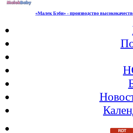
«Малек Бэби» - производство высококачест
По
Н
Новост
Кален
RDT