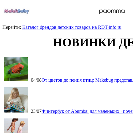
Перейти:
Каталог брендов детских товаров на RDT-info.ru
НОВИНКИ Д
04/08
От цветов до пения птиц: Makebug представ
23/07
Фингербук от Abumba: для маленьких «поч