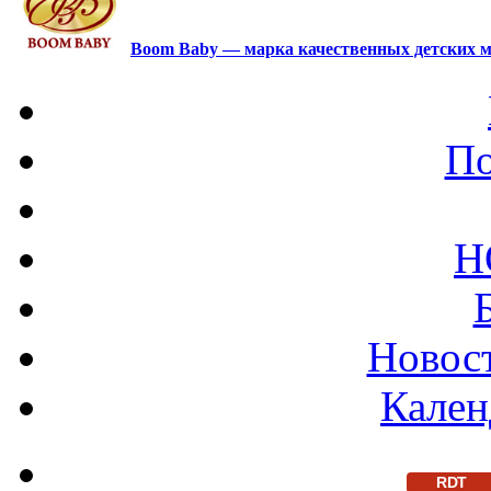
Boom Baby — марка качественных детских м
По
Н
Новост
Кален
RDT