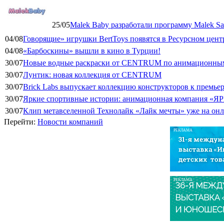
25/05
Malek Baby разработали программу Malek Saf
04/08
Говорящие» игрушки BertToys появятся в Ресурсном цент
04/08
«Барбоскины» вышли в кино в Турции!
30/07
Новые водные раскраски от CENTRUM по анимационным
30/07
Лунтик: новая коллекция от CENTRUM
30/07
Brick Labs выпускает коллекцию конструкторов к премь
30/07
Яркие спортивные истории: анимационная компания «ЯР
30/07
Клип метавселенной Технолайк «Лайк мечты» уже на он
Перейти:
Новости компаний
РЕКЛАМА
РЕКЛАМА