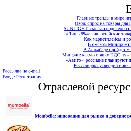
Главные тренды в мире иг
Ozon: спрос на товары для 
SUNLIGHT: сколько родители гот
«Лишь 6%»: как китайские това
Как маркетплейсы и ро
В омском Минпромтор
В Ашхабаде пройдет ме
Минфин: какую ставку НДС нужно
«Авито»: россияне планируют по
Росстандарт утвердил новы
Рассылка на e-mail
Вход / Регистрация
Отраслевой ресурс
Mombella: инновации для рынка и доверие ро