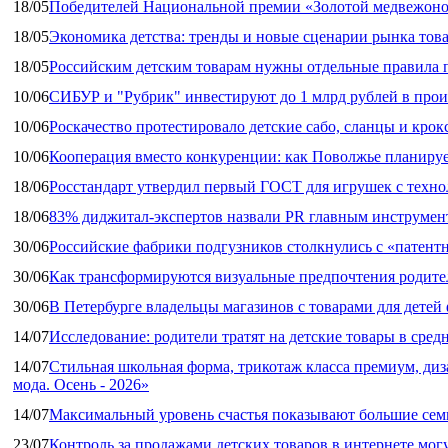
18/05
Победителей Национальной премии «Золотой медвежоно
18/05
Экономика детства: тренды и новые сценарии рынка това
18/05
Российским детским товарам нужны отдельные правила 
10/06
СИБУР и "Рубрик" инвестируют до 1 млрд рублей в прои
10/06
Роскачество протестировало детские сабо, сланцы и крок
10/06
Кооперация вместо конкуренции: как Поволжье планируе
18/06
Росстандарт утвердил первый ГОСТ для игрушек с техн
18/06
83% диджитал‑экспертов назвали PR главным инструмен
30/06
Российские фабрики подгузников столкнулись с «патен
30/06
Как трансформируются визуальные предпочтения родител
30/06
В Петербурге владельцы магазинов с товарами для дете
14/07
Исследование: родители тратят на детские товары в средн
14/07
Стильная школьная форма, трикотаж класса премиум, диз
мода. Осень - 2026»
14/07
Максимальный уровень счастья показывают большие сем
23/07
Контроль за продажами детских товаров в интернете мог