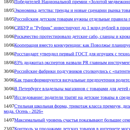
18/05
Победителей Национальной премии «Золотой медвежоно
18/05
Экономика детства: тренды и новые сценарии рынка това
18/05
Российским детским товарам нужны отдельные правила 
10/06
СИБУР и "Рубрик" инвестируют до 1 млрд рублей в прои
10/06
Роскачество протестировало детские сабо, сланцы и крок
10/06
Кооперация вместо конкуренции: как Поволжье планируе
18/06
Росстандарт утвердил первый ГОСТ для игрушек с техн
18/06
83% диджитал‑экспертов назвали PR главным инструмен
30/06
Российские фабрики подгузников столкнулись с «патен
30/06
Как трансформируются визуальные предпочтения родител
30/06
В Петербурге владельцы магазинов с товарами для дете
14/07
Исследование: родители тратят на детские товары в средн
14/07
Стильная школьная форма, трикотаж класса премиум, диз
мода. Осень - 2026»
14/07
Максимальный уровень счастья показывают большие сем
23/07
Контроль за продажами детских товаров в интернете мог