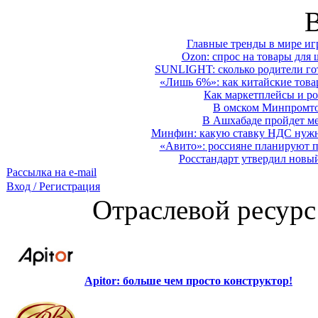
Главные тренды в мире иг
Ozon: спрос на товары для 
SUNLIGHT: сколько родители гот
«Лишь 6%»: как китайские това
Как маркетплейсы и ро
В омском Минпромтор
В Ашхабаде пройдет ме
Минфин: какую ставку НДС нужно
«Авито»: россияне планируют по
Росстандарт утвердил новы
Рассылка на e-mail
Вход / Регистрация
Отраслевой ресурс
Apitor: больше чем просто конструктор!