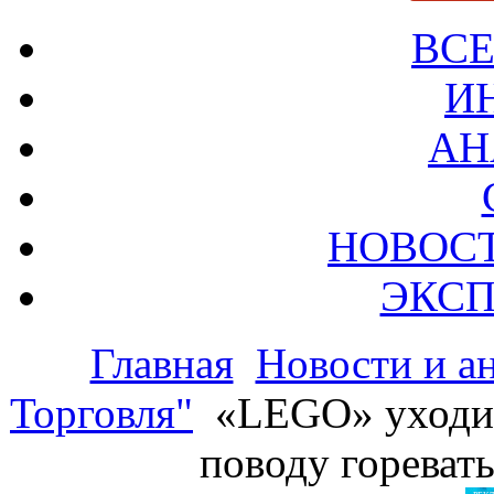
ВСЕ
И
АН
НОВОС
ЭКСП
Главная
Новости и а
Торговля"
«LEGO» уходит 
поводу горевать