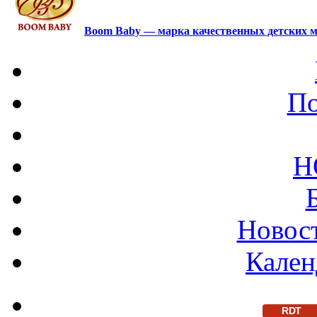
Boom Baby — марка качественных детских м
По
Н
Новост
Кален
RDT