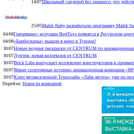
14/07
Школьный гардероб без лишнего: что дейст
25/05
Malek Baby разработали программу Malek Saf
04/08
Говорящие» игрушки BertToys появятся в Ресурсном цент
04/08
«Барбоскины» вышли в кино в Турции!
30/07
Новые водные раскраски от CENTRUM по анимационным
30/07
Лунтик: новая коллекция от CENTRUM
30/07
Brick Labs выпускает коллекцию конструкторов к премь
30/07
Яркие спортивные истории: анимационная компания «ЯР
30/07
Клип метавселенной Технолайк «Лайк мечты» уже на он
Перейти:
Новости компаний
РЕКЛАМА
РЕКЛАМА