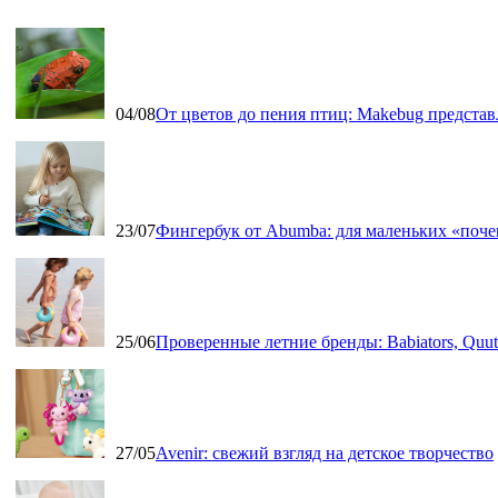
04/08
От цветов до пения птиц: Makebug представ
23/07
Фингербук от Abumba: для маленьких «поч
25/06
Проверенные летние бренды: Babiators, Qu
27/05
Avenir: свежий взгляд на детское творчество