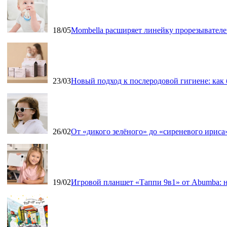
18/05
Mombella расширяет линейку прорезывателе
23/03
Новый подход к послеродовой гигиене: как
26/02
От «дикого зелёного» до «сиреневого ириса»
19/02
Игровой планшет «Таппи 9в1» от Abumba: н