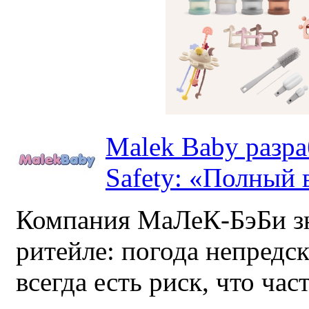
Malek Baby разр
Safety: «Полный в
Компания МаЛеК-БэБи зн
ритейле: погода непредс
всегда есть риск, что ча