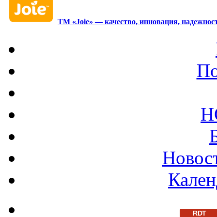
ТМ «Joie» — качество, инновация, надежност
По
Н
Новост
Кален
RDT