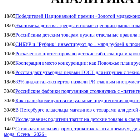
18/05
Победителей Национальной премии «Золотой медвежоно
18/05
Экономика детства: тренды и новые сценарии рынка това
18/05
Российским детским товарам нужны отдельные правила 
10/06
СИБУР и "Рубрик" инвестируют до 1 млрд рублей в прои
10/06
Роскачество протестировало детские сабо, сланцы и крок
10/06
Кооперация вместо конкуренции: как Поволжье планируе
18/06
Росстандарт утвердил первый ГОСТ для игрушек с техн
18/06
83% диджитал‑экспертов назвали PR главным инструмен
30/06
Российские фабрики подгузников столкнулись с «патен
30/06
Как трансформируются визуальные предпочтения родител
30/06
В Петербурге владельцы магазинов с товарами для дете
14/07
Исследование: родители тратят на детские товары в средн
14/07
Стильная школьная форма, трикотаж класса премиум, диз
мода. Осень - 2026»