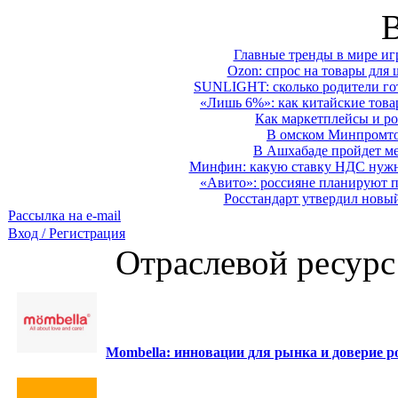
Главные тренды в мире иг
Ozon: спрос на товары для 
SUNLIGHT: сколько родители гот
«Лишь 6%»: как китайские това
Как маркетплейсы и ро
В омском Минпромтор
В Ашхабаде пройдет ме
Минфин: какую ставку НДС нужно
«Авито»: россияне планируют по
Росстандарт утвердил новы
Рассылка на e-mail
Вход / Регистрация
Отраслевой ресурс
Mombella: инновации для рынка и доверие ро