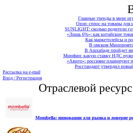
Главные тренды в мире иг
Ozon: спрос на товары для 
SUNLIGHT: сколько родители гот
«Лишь 6%»: как китайские това
Как маркетплейсы и ро
В омском Минпромтор
В Ашхабаде пройдет ме
Минфин: какую ставку НДС нужно
«Авито»: россияне планируют по
Росстандарт утвердил новы
Рассылка на e-mail
Вход / Регистрация
Отраслевой ресурс
Mombella: инновации для рынка и доверие ро