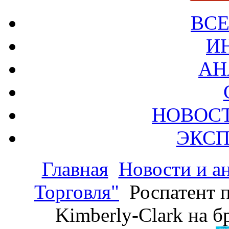
ВСЕ
И
АН
НОВОС
ЭКСП
Главная
Новости и а
Торговля"
Роспатент 
Kimberly-Clark на б