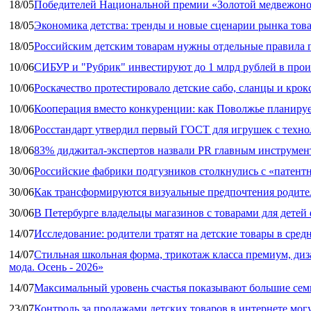
18/05
Победителей Национальной премии «Золотой медвежоно
18/05
Экономика детства: тренды и новые сценарии рынка това
18/05
Российским детским товарам нужны отдельные правила 
10/06
СИБУР и "Рубрик" инвестируют до 1 млрд рублей в прои
10/06
Роскачество протестировало детские сабо, сланцы и крок
10/06
Кооперация вместо конкуренции: как Поволжье планируе
18/06
Росстандарт утвердил первый ГОСТ для игрушек с техн
18/06
83% диджитал‑экспертов назвали PR главным инструмен
30/06
Российские фабрики подгузников столкнулись с «патен
30/06
Как трансформируются визуальные предпочтения родител
30/06
В Петербурге владельцы магазинов с товарами для дете
14/07
Исследование: родители тратят на детские товары в средн
14/07
Стильная школьная форма, трикотаж класса премиум, диз
мода. Осень - 2026»
14/07
Максимальный уровень счастья показывают большие сем
23/07
Контроль за продажами детских товаров в интернете мог