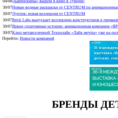
04/08
«Барбоскины» вышли в кино в Турции!
30/07
Новые водные раскраски от CENTRUM по анимационным
30/07
Лунтик: новая коллекция от CENTRUM
30/07
Brick Labs выпускает коллекцию конструкторов к премь
30/07
Яркие спортивные истории: анимационная компания «ЯР
30/07
Клип метавселенной Технолайк «Лайк мечты» уже на он
Перейти:
Новости компаний
РЕКЛАМА
РЕКЛАМА
БРЕНДЫ ДЕ