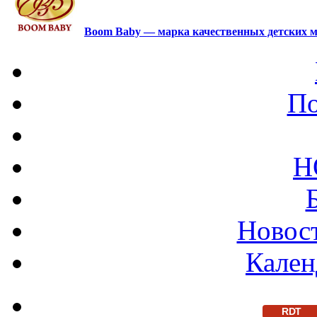
Boom Baby — марка качественных детских м
По
Н
Новост
Кален
RDT