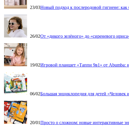
23/03
Новый подход к послеродовой гигиене: как
26/02
От «дикого зелёного» до «сиреневого ириса»
19/02
Игровой планшет «Таппи 9в1» от Abumba: н
06/02
Большая энциклопедия для детей «Человек и
20/01
Просто о сложном: новые интерактивные э