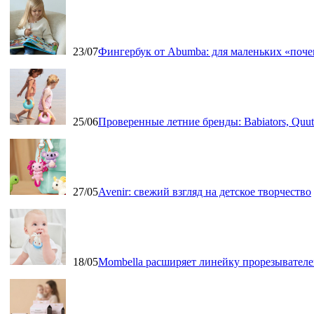
23/07
Фингербук от Abumba: для маленьких «поч
25/06
Проверенные летние бренды: Babiators, Qu
27/05
Avenir: свежий взгляд на детское творчество
18/05
Mombella расширяет линейку прорезывателе