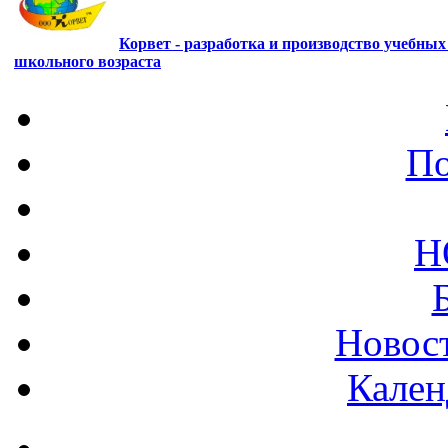
Корвет - разработка и производство учебны
школьного возраста
По
Н
Новост
Кален