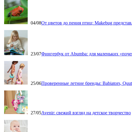
04/08
От цветов до пения птиц: Makebug представ
23/07
Фингербук от Abumba: для маленьких «поч
25/06
Проверенные летние бренды: Babiators, Qu
27/05
Avenir: свежий взгляд на детское творчество