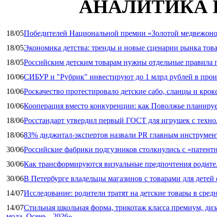
АНАЛИТИКА 
18/05
Победителей Национальной премии «Золотой медвежоно
18/05
Экономика детства: тренды и новые сценарии рынка това
18/05
Российским детским товарам нужны отдельные правила 
10/06
СИБУР и "Рубрик" инвестируют до 1 млрд рублей в прои
10/06
Роскачество протестировало детские сабо, сланцы и крок
10/06
Кооперация вместо конкуренции: как Поволжье планируе
18/06
Росстандарт утвердил первый ГОСТ для игрушек с техн
18/06
83% диджитал‑экспертов назвали PR главным инструмен
30/06
Российские фабрики подгузников столкнулись с «патен
30/06
Как трансформируются визуальные предпочтения родител
30/06
В Петербурге владельцы магазинов с товарами для дете
14/07
Исследование: родители тратят на детские товары в средн
14/07
Стильная школьная форма, трикотаж класса премиум, диз
мода. Осень - 2026»