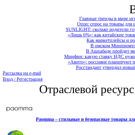
Главные тренды в мире иг
Ozon: спрос на товары для 
SUNLIGHT: сколько родители гот
«Лишь 6%»: как китайские това
Как маркетплейсы и ро
В омском Минпромтор
В Ашхабаде пройдет ме
Минфин: какую ставку НДС нужно
«Авито»: россияне планируют по
Росстандарт утвердил новы
Рассылка на e-mail
Вход / Регистрация
Отраслевой ресурс
Paomma – стильные и безопасные товары д