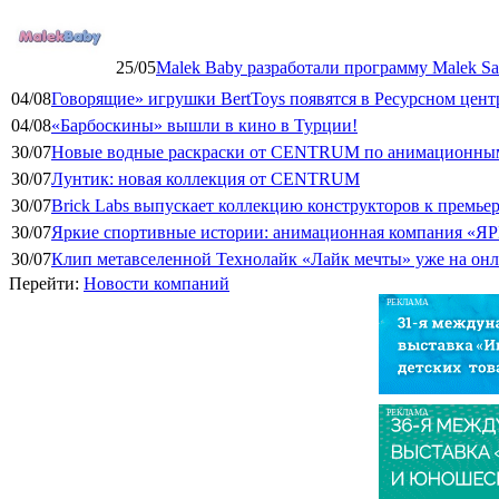
25/05
Malek Baby разработали программу Malek Saf
04/08
Говорящие» игрушки BertToys появятся в Ресурсном цент
04/08
«Барбоскины» вышли в кино в Турции!
30/07
Новые водные раскраски от CENTRUM по анимационным
30/07
Лунтик: новая коллекция от CENTRUM
30/07
Brick Labs выпускает коллекцию конструкторов к премь
30/07
Яркие спортивные истории: анимационная компания «ЯР
30/07
Клип метавселенной Технолайк «Лайк мечты» уже на он
Перейти:
Новости компаний
РЕКЛАМА
РЕКЛАМА