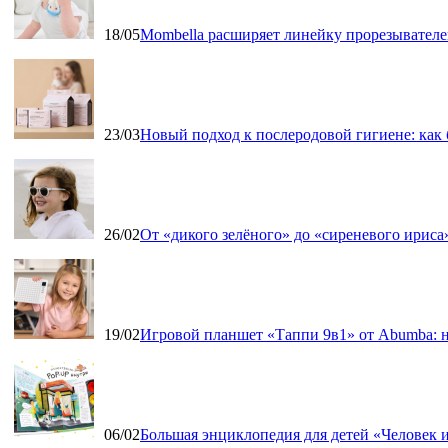
18/05
Mombella расширяет линейку прорезывателе
23/03
Новый подход к послеродовой гигиене: как
26/02
От «дикого зелёного» до «сиреневого ириса»
19/02
Игровой планшет «Таппи 9в1» от Abumba: н
06/02
Большая энциклопедия для детей «Человек и