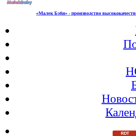
«Малек Бэби» - производство высококачест
По
Н
Новост
Кален
RDT