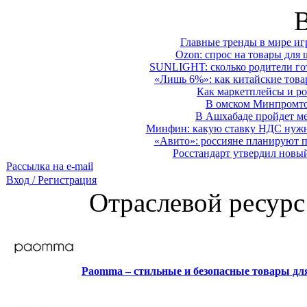
Главные тренды в мире иг
Ozon: спрос на товары для 
SUNLIGHT: сколько родители гот
«Лишь 6%»: как китайские това
Как маркетплейсы и ро
В омском Минпромтор
В Ашхабаде пройдет ме
Минфин: какую ставку НДС нужно
«Авито»: россияне планируют по
Росстандарт утвердил новы
Рассылка на e-mail
Вход / Регистрация
Отраслевой ресурс
Paomma – стильные и безопасные товары д