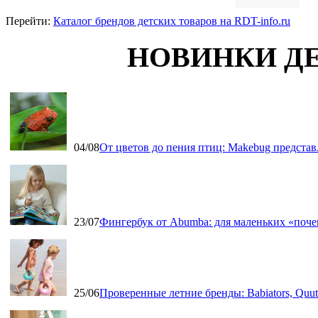
Перейти:
Каталог брендов детских товаров на RDT-info.ru
НОВИНКИ Д
04/08
От цветов до пения птиц: Makebug представ
23/07
Фингербук от Abumba: для маленьких «поч
25/06
Проверенные летние бренды: Babiators, Qu