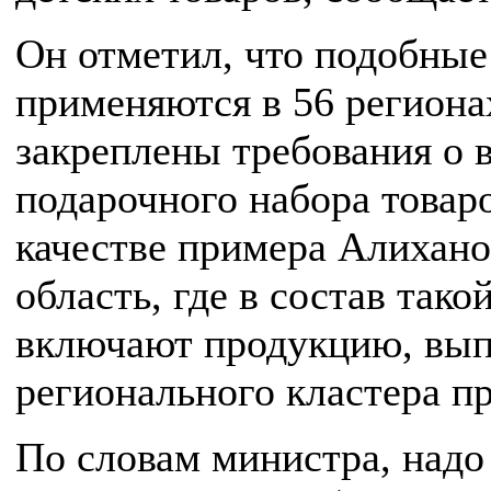
Он отметил, что подобные
применяются
в
56
региона
закреплены
требования
о
в
подарочного
набора
товар
качестве
примера
Алихано
область,
где
в
состав
тако
включают
продукцию,
вып
регионального
кластера
пр
По словам министра, надо