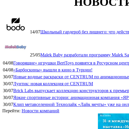
НОВОСТ
14/07
Школьный гардероб без лишнего: что дейст
25/05
Malek Baby разработали программу Malek Saf
04/08
Говорящие» игрушки BertToys появятся в Ресурсном цент
04/08
«Барбоскины» вышли в кино в Турции!
30/07
Новые водные раскраски от CENTRUM по анимационным
30/07
Лунтик: новая коллекция от CENTRUM
30/07
Brick Labs выпускает коллекцию конструкторов к премь
30/07
Яркие спортивные истории: анимационная компания «ЯР
30/07
Клип метавселенной Технолайк «Лайк мечты» уже на он
Перейти:
Новости компаний
РЕКЛАМА