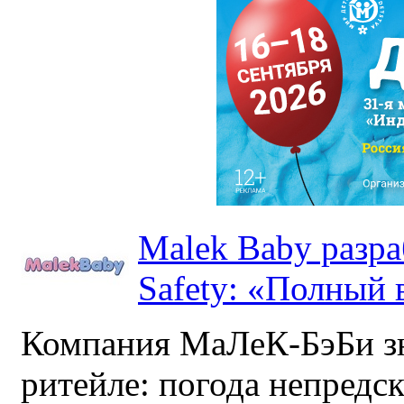
Malek Baby разр
Safety: «Полный в
Компания МаЛеК-БэБи зн
ритейле: погода непредс