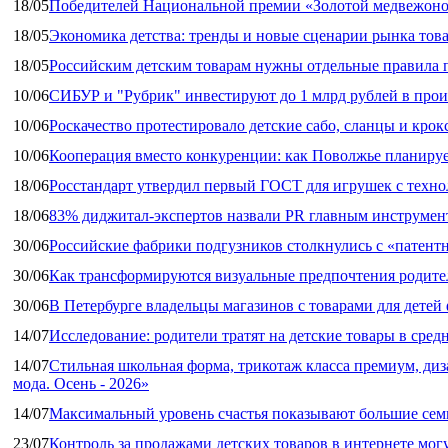
18/05
Победителей Национальной премии «Золотой медвежоно
18/05
Экономика детства: тренды и новые сценарии рынка това
18/05
Российским детским товарам нужны отдельные правила 
10/06
СИБУР и "Рубрик" инвестируют до 1 млрд рублей в прои
10/06
Роскачество протестировало детские сабо, сланцы и крок
10/06
Кооперация вместо конкуренции: как Поволжье планируе
18/06
Росстандарт утвердил первый ГОСТ для игрушек с техн
18/06
83% диджитал‑экспертов назвали PR главным инструмен
30/06
Российские фабрики подгузников столкнулись с «патен
30/06
Как трансформируются визуальные предпочтения родител
30/06
В Петербурге владельцы магазинов с товарами для дете
14/07
Исследование: родители тратят на детские товары в средн
14/07
Стильная школьная форма, трикотаж класса премиум, диз
мода. Осень - 2026»
14/07
Максимальный уровень счастья показывают большие сем
23/07
Контроль за продажами детских товаров в интернете мог