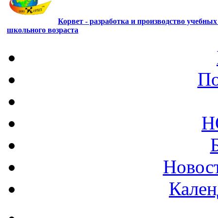
Корвет - разработка и производство учебны
школьного возраста
По
Н
Новост
Кален