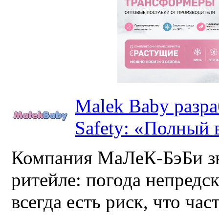
Malek Baby разр
Safety: «Полный в
Компания МаЛеК-БэБи зн
ритейле: погода непредс
всегда есть риск, что ча