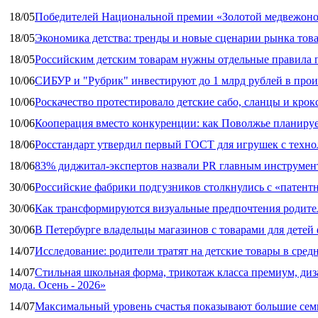
18/05
Победителей Национальной премии «Золотой медвежоно
18/05
Экономика детства: тренды и новые сценарии рынка това
18/05
Российским детским товарам нужны отдельные правила 
10/06
СИБУР и "Рубрик" инвестируют до 1 млрд рублей в прои
10/06
Роскачество протестировало детские сабо, сланцы и крок
10/06
Кооперация вместо конкуренции: как Поволжье планируе
18/06
Росстандарт утвердил первый ГОСТ для игрушек с техн
18/06
83% диджитал‑экспертов назвали PR главным инструмен
30/06
Российские фабрики подгузников столкнулись с «патен
30/06
Как трансформируются визуальные предпочтения родител
30/06
В Петербурге владельцы магазинов с товарами для дете
14/07
Исследование: родители тратят на детские товары в средн
14/07
Стильная школьная форма, трикотаж класса премиум, диз
мода. Осень - 2026»
14/07
Максимальный уровень счастья показывают большие сем