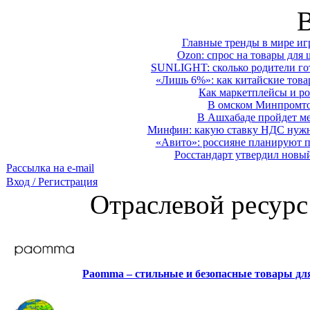
Главные тренды в мире иг
Ozon: спрос на товары для 
SUNLIGHT: сколько родители гот
«Лишь 6%»: как китайские това
Как маркетплейсы и ро
В омском Минпромтор
В Ашхабаде пройдет ме
Минфин: какую ставку НДС нужно
«Авито»: россияне планируют по
Росстандарт утвердил новы
Рассылка на e-mail
Вход / Регистрация
Отраслевой ресурс
Paomma – стильные и безопасные товары д