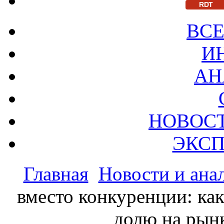
RDT
ВСЕ
И
АН
НОВОС
ЭКСП
Главная
Новости и ана
вместо конкуренции: ка
долю на рынк