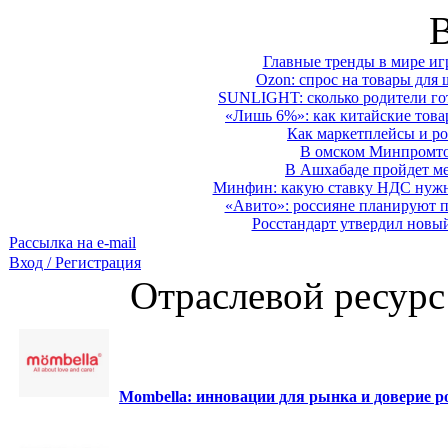
Главные тренды в мире иг
Ozon: спрос на товары для 
SUNLIGHT: сколько родители гот
«Лишь 6%»: как китайские това
Как маркетплейсы и ро
В омском Минпромтор
В Ашхабаде пройдет ме
Минфин: какую ставку НДС нужно
«Авито»: россияне планируют по
Росстандарт утвердил новы
Рассылка на e-mail
Вход / Регистрация
Отраслевой ресурс
Mombella: инновации для рынка и доверие ро