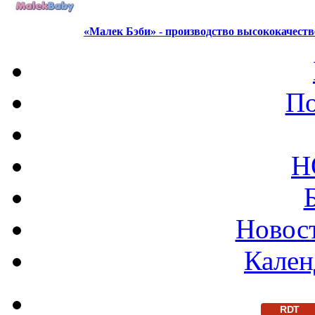
«Малек Бэби» - производство высококачест
По
Н
Новост
Кален
RDT