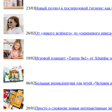
23/03
Новый подход к послеродовой гигиене: как
26/02
От «дикого зелёного» до «сиреневого ириса»
19/02
Игровой планшет «Таппи 9в1» от Abumba: н
06/02
Большая энциклопедия для детей «Человек и
20/01
Просто о сложном: новые интерактивные э