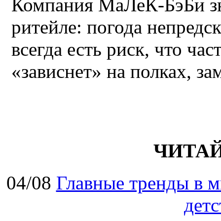
Компания МаЛеК-БэБи зн
ритейле: погода непредс
всегда есть риск, что ча
«зависнет» на полках, за
ЧИТА
04/08
Главные тренды в м
детс