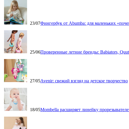
23/07
Фингербук от Abumba: для маленьких «поч
25/06
Проверенные летние бренды: Babiators, Qu
27/05
Avenir: свежий взгляд на детское творчество
18/05
Mombella расширяет линейку прорезывателе