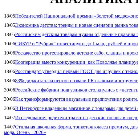
18/05
Победителей Национальной премии «Золотой медвежоно
18/05
Экономика детства: тренды и новые сценарии рынка това
18/05
Российским детским товарам нужны отдельные правила 
10/06
СИБУР и "Рубрик" инвестируют до 1 млрд рублей в прои
10/06
Роскачество протестировало детские сабо, сланцы и крок
10/06
Кооперация вместо конкуренции: как Поволжье планируе
18/06
Росстандарт утвердил первый ГОСТ для игрушек с техн
18/06
83% диджитал‑экспертов назвали PR главным инструмен
30/06
Российские фабрики подгузников столкнулись с «патен
30/06
Как трансформируются визуальные предпочтения родител
30/06
В Петербурге владельцы магазинов с товарами для дете
14/07
Исследование: родители тратят на детские товары в средн
14/07
Стильная школьная форма, трикотаж класса премиум, диз
мода. Осень - 2026»