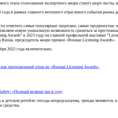
первого этапа голосования экспертного жюри станут шорт-листы
 года в рамках главного весеннего отраслевого события рынка 
сти отметить самые популярные лицензии, самые продвинутые 
тавляем новую уникальную возможность сразиться за престижные
nsing Awards” в 2023 году на главной профильной выставке “Lice
 Russia, председатель жюри премии «Russian Licensing Awards».
бря 2022 года включительно.
лов лицензионной отрасли «Russian Licensing Awards»
afety: «Полный возврат раз в год»
 детском ритейле: погода непредсказуема, тренды меняются, и в
е средства.