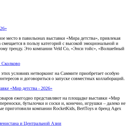
026»
ое место в павильонах выставки «Мира детства», привлекая
а смещается в пользу категорий с высокой эмоциональной и
тому тренду. Это компании Veld Co, «Энси тойс», «Волшебный
в Сколково
этих условиях нетворкинг на Саммите приобретает особую
нтересов и договориться о запуске совместных коллабораций.
авке «Мир детства - 2026»
товаров ежегодно представляют на площадке выставки «Мир
 переноски, бутылочки и соски и, конечно, игрушки – далеко не
ые приготовили компании RocketKids, BertToys и бренд Agex
менистана и Центральной Азии