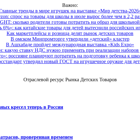
Важно:
Главные тренды в мире игрушек на выставке «Мир детства-2026
zon: спрос на товары для школы в июле вырос более чем в 2,2 ра
HT: сколько родители готовы потратить на образ для школьной 
 6%»: как китайские товары для детей вытеснили российских и
Как маркетплейсы и розница делят рынок детских товаров
В омском Минпромторге утвердили «детский» кластер
В Ашхабаде пройдет международная выставка «Kids Expo»
 какую ставку НДС нужно применять при реализации наборов д
о»: россияне планируют потратить на подготовку ребенка к школе
осстандарт утвердил новый ГОСТ на игрушечное оружие для дет
Отраслевой ресурс Рынка Детских Товаров
ных кресел теперь в России
атрасов, проверенная временем