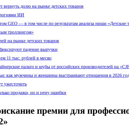
т вернуть долю на рынке детских товаров
ологиями ИИ
том GEO — в том числе по результатам анализа ниши «Детские 
тным троллингом»
ей на рынке детских товаров
й фиксируют падение выручки
ем 11 тыс. рублей в месяц
айнерские пальто и шубы от российских производителей на «CJF
ьи: как мужчины и женщины выстраивают отношения в 2026 го
ут ужесточить
олько продажи, но и цену ошибки
оискание премии для професси
2»