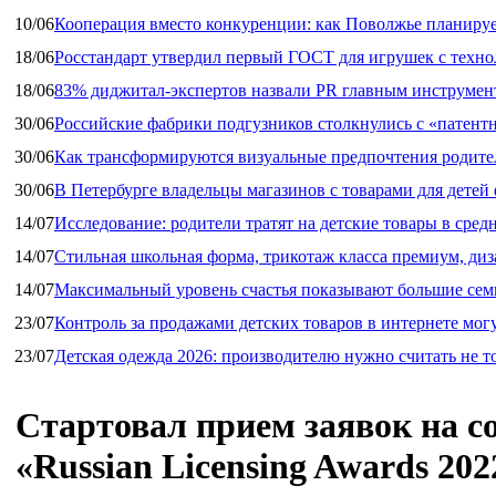
10/06
Кооперация вместо конкуренции: как Поволжье планируе
18/06
Росстандарт утвердил первый ГОСТ для игрушек с техн
18/06
83% диджитал‑экспертов назвали PR главным инструмен
30/06
Российские фабрики подгузников столкнулись с «патен
30/06
Как трансформируются визуальные предпочтения родител
30/06
В Петербурге владельцы магазинов с товарами для дете
14/07
Исследование: родители тратят на детские товары в средн
14/07
Стильная школьная форма, трикотаж класса премиум, диз
14/07
Максимальный уровень счастья показывают большие сем
23/07
Контроль за продажами детских товаров в интернете мог
23/07
Детская одежда 2026: производителю нужно считать не т
Стартовал прием заявок на с
«Russian Licensing Awards 202