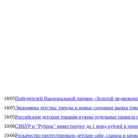
18/05
Победителей Национальной премии «Золотой медвежоно
18/05
Экономика детства: тренды и новые сценарии рынка това
18/05
Российским детским товарам нужны отдельные правила 
10/06
СИБУР и "Рубрик" инвестируют до 1 млрд рублей в прои
10/06
Роскачество протестировало детские сабо, сланцы и крок