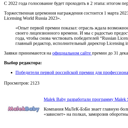
С 2022 года голосование будет проходить в 2 этапа: итогом 
Торжественная церемония награждения состоится 1 марта 2023
Licensing World Russia 2023».
«Опыт первой премии показал: отрасль ждала возможно
своего лицензионного времени. И мы с радостью предос
года, чтобы снова чествовать победителей “Russian Lice
главный редактор, исполнительный директор Licensing in
Заявки принимаются на
официальном сайте
премии до 31 дека
Выбор редактора:
Победители первой российской премии для профессиона
Просмотров: 2123
Malek Baby разработали программу Malek S
Компания МаЛеК-БэБи знает главную боль в
«зависнет» на полках, заморозив оборотны