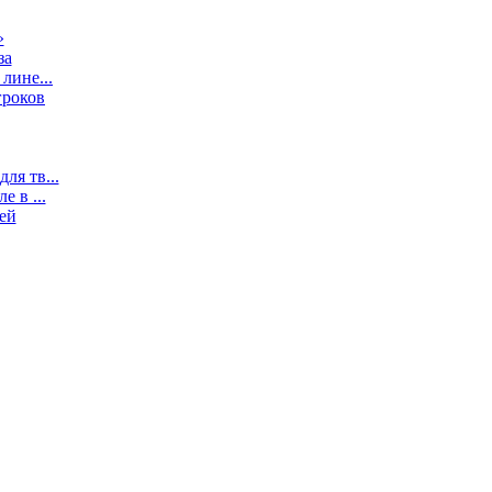
»
за
лине...
гроков
ля тв...
 в ...
ей