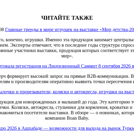
ЧИТАЙТЕ ТАКЖЕ
08
Главные тренды в мире игрушек на выставке «Мир детства-2
то, конечно, игрушки. Именно эта продукция занимает центральн
ием. Эксперты отмечают, что в последние годы структура спрос
янные участники выставки, продукция которых соответствует э
мир».
ртовала регистрация на Лицензионный Саммит 8 сентября 2026 
ерч формирует высокий запрос на прямые B2B-коммуникации. В 
елям и производителям оперативно выявить точки пересечения и
ылочки и прорезыватели, коляски и автокресла, игрушки на выст
родукция для новорожденных и малышей до года. Эту категорию 
чки. Коляски, автокресла, стульчики для кормления, кроватки и
знакомиться посетители выставки. В обзоре — о новинках, котор
компании Boan Baby.
Expo 2026 в Ашхабаде — возможности для выхода на рынок Турк