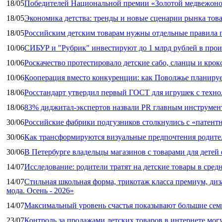
18/05
Победителей Национальной премии «Золотой медвежоно
18/05
Экономика детства: тренды и новые сценарии рынка това
18/05
Российским детским товарам нужны отдельные правила 
10/06
СИБУР и "Рубрик" инвестируют до 1 млрд рублей в прои
10/06
Роскачество протестировало детские сабо, сланцы и крок
10/06
Кооперация вместо конкуренции: как Поволжье планируе
18/06
Росстандарт утвердил первый ГОСТ для игрушек с техн
18/06
83% диджитал‑экспертов назвали PR главным инструмен
30/06
Российские фабрики подгузников столкнулись с «патен
30/06
Как трансформируются визуальные предпочтения родител
30/06
В Петербурге владельцы магазинов с товарами для дете
14/07
Исследование: родители тратят на детские товары в средн
14/07
Стильная школьная форма, трикотаж класса премиум, диз
мода. Осень - 2026»
14/07
Максимальный уровень счастья показывают большие сем
23/07
Контроль за продажами детских товаров в интернете мог