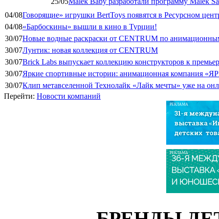
25/05
Malek Baby разработали программу Malek Saf
04/08
Говорящие» игрушки BertToys появятся в Ресурсном цент
04/08
«Барбоскины» вышли в кино в Турции!
30/07
Новые водные раскраски от CENTRUM по анимационным
30/07
Лунтик: новая коллекция от CENTRUM
30/07
Brick Labs выпускает коллекцию конструкторов к премь
30/07
Яркие спортивные истории: анимационная компания «ЯР
30/07
Клип метавселенной Технолайк «Лайк мечты» уже на он
Перейти:
Новости компаний
РЕКЛАМА
РЕКЛАМА
БРЕНДЫ ДЕ