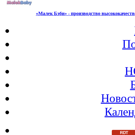
«Малек Бэби» - производство высококачест
По
Н
Новост
Кален
RDT