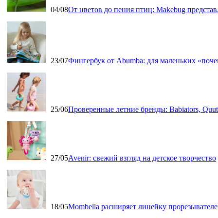
04/08
От цветов до пения птиц: Makebug представ
23/07
Фингербук от Abumba: для маленьких «поч
25/06
Проверенные летние бренды: Babiators, Qu
27/05
Avenir: свежий взгляд на детское творчество
18/05
Mombella расширяет линейку прорезывателе