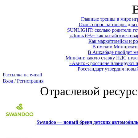
Главные тренды в мире иг
Ozon: спрос на товары для 
SUNLIGHT: сколько родители гот
«Лишь 6%»: как китайские това
Как маркетплейсы и ро
В омском Минпромтор
В Ашхабаде пройдет ме
Минфин: какую ставку НДС нужно
«Авито»: россияне планируют по
Росстандарт утвердил новы
Рассылка на e-mail
Вход / Регистрация
Отраслевой ресурс
Swandoo — новый бренд детских автомобиль