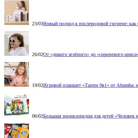
23/03
Новый подход к послеродовой гигиене: как
26/02
От «дикого зелёного» до «сиреневого ириса»
19/02
Игровой планшет «Таппи 9в1» от Abumba: н
06/02
Большая энциклопедия для детей «Человек и