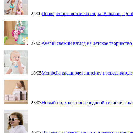
25/06
Проверенные летние бренды: Babiators, Qu
27/05
Avenir: свежий взгляд на детское творчество
18/05
Mombella расширяет линейку прорезывателе
23/03
Новый подход к послеродовой гигиене: как
26/02
От «дикого зелёного» до «сиреневого ириса»