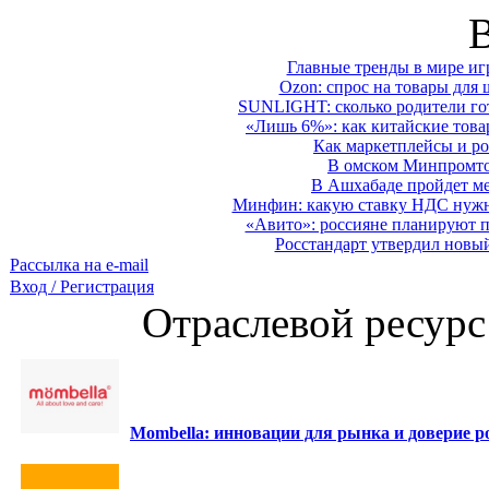
Главные тренды в мире иг
Ozon: спрос на товары для 
SUNLIGHT: сколько родители гот
«Лишь 6%»: как китайские това
Как маркетплейсы и ро
В омском Минпромтор
В Ашхабаде пройдет ме
Минфин: какую ставку НДС нужно
«Авито»: россияне планируют по
Росстандарт утвердил новы
Рассылка на e-mail
Вход / Регистрация
Отраслевой ресурс
Mombella: инновации для рынка и доверие ро