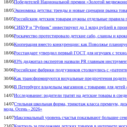
18/05
Победителей Национальной премии «Золотой медвежоно
18/05
Экономика детства: тренды и новые сценарии рынка това
18/05
Российским детским товарам нужны отдельные правила 
10/06
СИБУР и "Рубрик" инвестируют до 1 млрд рублей в прои
10/06
Роскачество протестировало детские сабо, сланцы и крок
10/06
Кооперация вместо конкуренции: как Поволжье планируе
18/06
Росстандарт утвердил первый ГОСТ для игрушек с техн
18/06
83% диджитал‑экспертов назвали PR главным инструмен
30/06
Российские фабрики подгузников столкнулись с «патен
30/06
Как трансформируются визуальные предпочтения родител
30/06
В Петербурге владельцы магазинов с товарами для дете
14/07
Исследование: родители тратят на детские товары в средн
14/07
Стильная школьная форма, трикотаж класса премиум, диз
мода. Осень - 2026»
14/07
Максимальный уровень счастья показывают большие сем
23/07
Контроль за продажами детских товаров в интернете мог