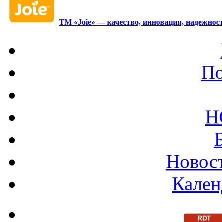
ТМ «Joie» — качество, инновация, надежност
По
Н
Новост
Кален
RDT