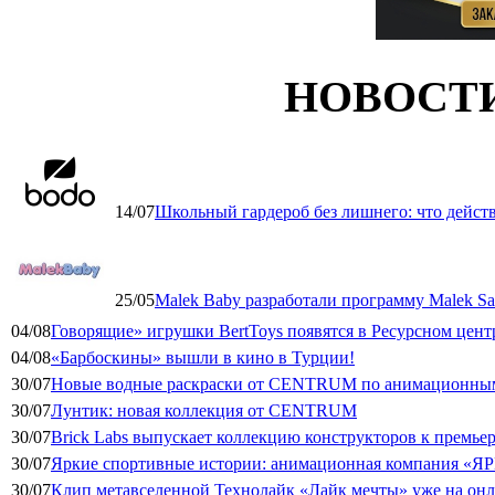
НОВОСТ
14/07
Школьный гардероб без лишнего: что дейст
25/05
Malek Baby разработали программу Malek Saf
04/08
Говорящие» игрушки BertToys появятся в Ресурсном цент
04/08
«Барбоскины» вышли в кино в Турции!
30/07
Новые водные раскраски от CENTRUM по анимационным
30/07
Лунтик: новая коллекция от CENTRUM
30/07
Brick Labs выпускает коллекцию конструкторов к премь
30/07
Яркие спортивные истории: анимационная компания «ЯР
30/07
Клип метавселенной Технолайк «Лайк мечты» уже на он