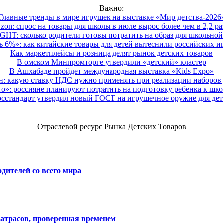
Важно:
Главные тренды в мире игрушек на выставке «Мир детства-2026
zon: спрос на товары для школы в июле вырос более чем в 2,2 ра
HT: сколько родители готовы потратить на образ для школьной 
 6%»: как китайские товары для детей вытеснили российских и
Как маркетплейсы и розница делят рынок детских товаров
В омском Минпромторге утвердили «детский» кластер
В Ашхабаде пройдет международная выставка «Kids Expo»
 какую ставку НДС нужно применять при реализации наборов д
о»: россияне планируют потратить на подготовку ребенка к школе
осстандарт утвердил новый ГОСТ на игрушечное оружие для дет
Отраслевой ресурс Рынка Детских Товаров
дителей со всего мира
атрасов, проверенная временем