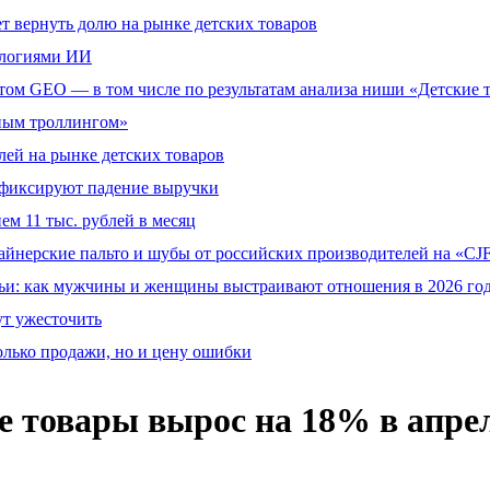
т вернуть долю на рынке детских товаров
ологиями ИИ
том GEO — в том числе по результатам анализа ниши «Детские 
тным троллингом»
ей на рынке детских товаров
й фиксируют падение выручки
ем 11 тыс. рублей в месяц
айнерские пальто и шубы от российских производителей на «CJF
ьи: как мужчины и женщины выстраивают отношения в 2026 го
ут ужесточить
олько продажи, но и цену ошибки
ие товары вырос на 18% в апре