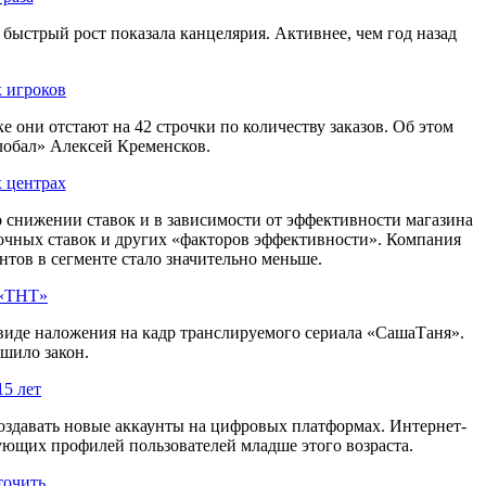
быстрый рост показала канцелярия. Активнее, чем год назад
х игроков
 они отстают на 42 строчки по количеству заказов. Об этом
лобал» Алексей Кременсков.
х центрах
о снижении ставок и в зависимости от эффективности магазина
очных ставок и других «факторов эффективности». Компания
тов в сегменте стало значительно меньше.
 «ТНТ»
 виде наложения на кадр транслируемого сериала «СашаТаня».
шило закон.
15 лет
создавать новые аккаунты на цифровых платформах. Интернет-
ующих профилей пользователей младше этого возраста.
точить