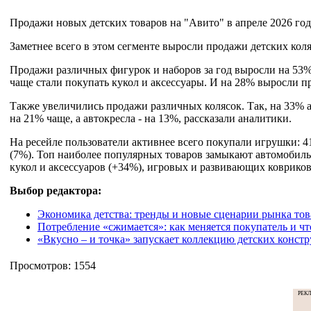
Продажи новых детских товаров на "Авито" в апреле 2026 го
Заметнее всего в этом сегменте выросли продажи детских коля
Продажи различных фигурок и наборов за год выросли на 53
чаще стали покупать кукол и аксессуары. И на 28% выросли п
Также увеличились продажи различных колясок. Так, на 33% а
на 21% чаще, а автокресла - на 13%, рассказали аналитики.
На ресейле пользователи активнее всего покупали игрушки: 41
(7%). Топ наиболее популярных товаров замыкают автомобиль
кукол и аксессуаров (+34%), игровых и развивающих ковриков
Выбор редактора:
Экономика детства: тренды и новые сценарии рынка тов
Потребление «сжимается»: как меняется покупатель и чт
«Вкусно – и точка» запускает коллекцию детских конст
Просмотров: 1554
РЕК