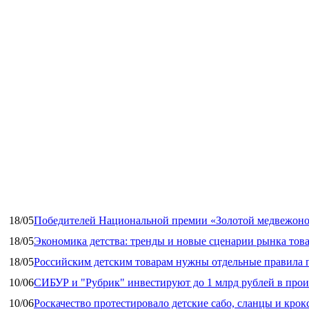
18/05
Победителей Национальной премии «Золотой медвежоно
18/05
Экономика детства: тренды и новые сценарии рынка това
18/05
Российским детским товарам нужны отдельные правила 
10/06
СИБУР и "Рубрик" инвестируют до 1 млрд рублей в прои
10/06
Роскачество протестировало детские сабо, сланцы и крок