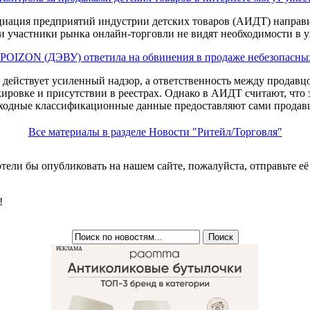
иация предприятий индустрии детских товаров (АИДТ) направи
и участники рынка онлайн-торговли не видят необходимости в у
POIZON (ДЭВУ) ответила на обвинения в продаже небезопасных
е действует усиленный надзор, а ответственность между продавц
кировке и присутствии в реестрах. Однако в АИДТ считают, что э
ходные классификационные данные предоставляют сами продав
Все материалы в разделе Новости "Ритейл/Торговля"
хотели бы опубликовать на нашем сайте, пожалуйста, отправьте е
!
РЕКЛАМА