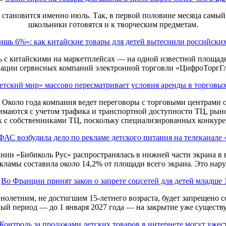
 становится именно июль. Так, в первой половине месяца самый 
школьники готовятся и к творческим предметам.
ишь 6%»: как китайские товары для детей вытеснили российски
 с китайскими на маркетплейсах — на одной известной площадке
иации сервисных компаний электронной торговли «ЦифроТоргГ
етский мир» массово пересматривает условия аренды в торговы
. Около года компания ведет переговоры с торговыми центрами 
нимаются с учетом трафика и транспортной доступности ТЦ, рын
 с собственниками ТЦ, поскольку специализированных конкурен
ФАС возбудила дело по рекламе детского питания на телеканале
нии «Бибиколь Рус» распространялась в нижней части экрана в
кламы составила около 14,2% от площади всего экрана. Это нару
Во Франции принят закон о запрете соцсетей для детей младше 
ннолетним, не достигшим 15-летнего возраста, будет запрещено 
й период — до 1 января 2027 года — на закрытие уже существ
Контроль за продажами детских товаров в интернете могут ужес