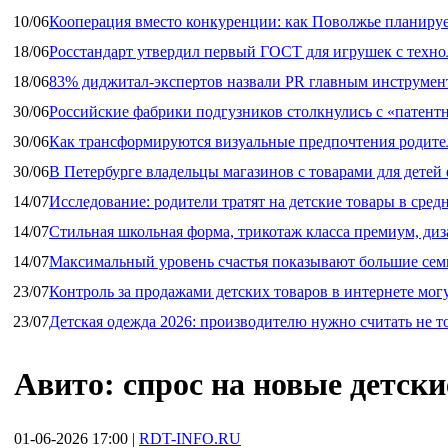
10/06
Кооперация вместо конкуренции: как Поволжье планируе
18/06
Росстандарт утвердил первый ГОСТ для игрушек с техн
18/06
83% диджитал‑экспертов назвали PR главным инструмен
30/06
Российские фабрики подгузников столкнулись с «патен
30/06
Как трансформируются визуальные предпочтения родител
30/06
В Петербурге владельцы магазинов с товарами для дете
14/07
Исследование: родители тратят на детские товары в средн
14/07
Стильная школьная форма, трикотаж класса премиум, диз
14/07
Максимальный уровень счастья показывают большие сем
23/07
Контроль за продажами детских товаров в интернете мог
23/07
Детская одежда 2026: производителю нужно считать не т
Авито: спрос на новые детск
01-06-2026 17:00
|
RDT-INFO.RU