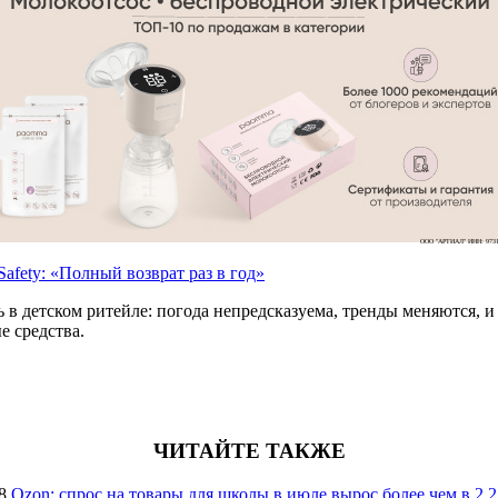
ООО "АРТИАЛ" ИНН: 9731
afety: «Полный возврат раз в год»
 детском ритейле: погода непредсказуема, тренды меняются, и в
е средства.
ЧИТАЙТЕ ТАКЖЕ
8
Ozon: спрос на товары для школы в июле вырос более чем в 2,2