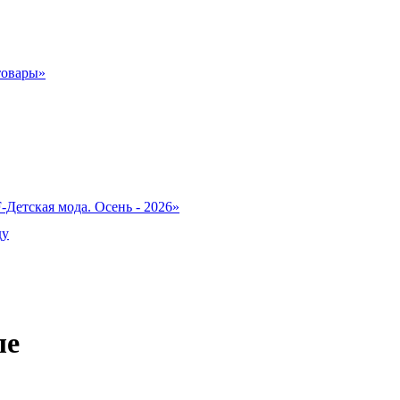
товары»
-Детская мода. Осень - 2026»
ду
ле