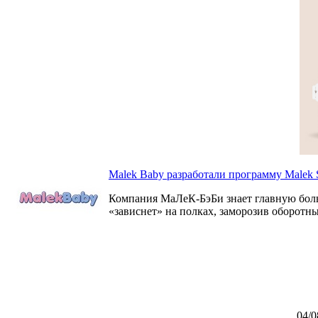
Malek Baby разработали программу Malek S
Компания МаЛеК-БэБи знает главную боль в
«зависнет» на полках, заморозив оборотны
04/0