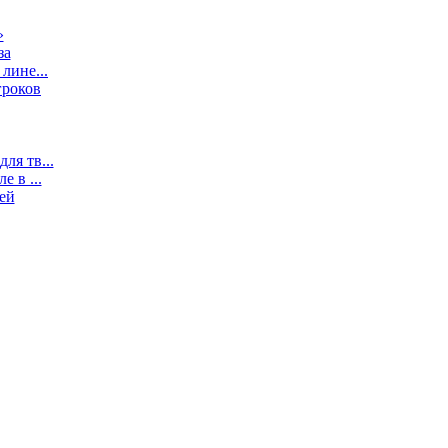
»
за
лине...
гроков
ля тв...
 в ...
ей