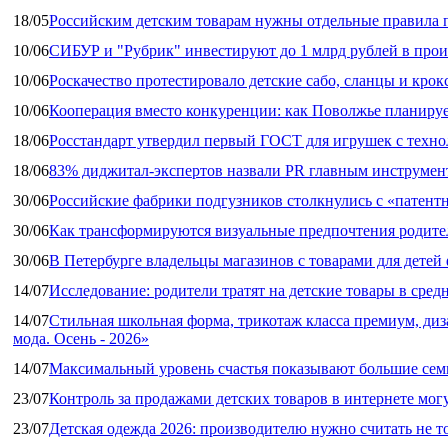
18/05
Российским детским товарам нужны отдельные правила 
10/06
СИБУР и "Рубрик" инвестируют до 1 млрд рублей в прои
10/06
Роскачество протестировало детские сабо, сланцы и крок
10/06
Кооперация вместо конкуренции: как Поволжье планируе
18/06
Росстандарт утвердил первый ГОСТ для игрушек с техн
18/06
83% диджитал‑экспертов назвали PR главным инструмен
30/06
Российские фабрики подгузников столкнулись с «патен
30/06
Как трансформируются визуальные предпочтения родител
30/06
В Петербурге владельцы магазинов с товарами для дете
14/07
Исследование: родители тратят на детские товары в средн
14/07
Стильная школьная форма, трикотаж класса премиум, диз
мода. Осень - 2026»
14/07
Максимальный уровень счастья показывают большие сем
23/07
Контроль за продажами детских товаров в интернете мог
23/07
Детская одежда 2026: производителю нужно считать не т