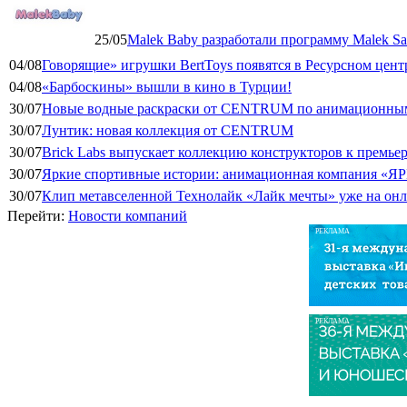
25/05
Malek Baby разработали программу Malek Saf
04/08
Говорящие» игрушки BertToys появятся в Ресурсном цент
04/08
«Барбоскины» вышли в кино в Турции!
30/07
Новые водные раскраски от CENTRUM по анимационным
30/07
Лунтик: новая коллекция от CENTRUM
30/07
Brick Labs выпускает коллекцию конструкторов к премь
30/07
Яркие спортивные истории: анимационная компания «ЯР
30/07
Клип метавселенной Технолайк «Лайк мечты» уже на он
Перейти:
Новости компаний
РЕКЛАМА
РЕКЛАМА