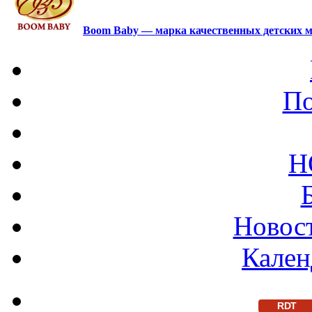
Boom Baby — марка качественных детских м
По
Н
Новост
Кален
RDT