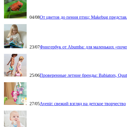
04/08
От цветов до пения птиц: Makebug представ
23/07
Фингербук от Abumba: для маленьких «поч
25/06
Проверенные летние бренды: Babiators, Qu
27/05
Avenir: свежий взгляд на детское творчество