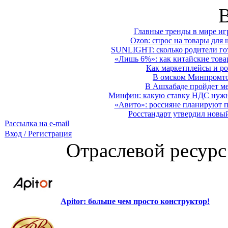
Главные тренды в мире иг
Ozon: спрос на товары для 
SUNLIGHT: сколько родители гот
«Лишь 6%»: как китайские това
Как маркетплейсы и ро
В омском Минпромтор
В Ашхабаде пройдет ме
Минфин: какую ставку НДС нужно
«Авито»: россияне планируют по
Росстандарт утвердил новы
Рассылка на e-mail
Вход / Регистрация
Отраслевой ресурс
Apitor: больше чем просто конструктор!