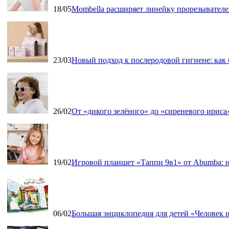
18/05
Mombella расширяет линейку прорезывателе
23/03
Новый подход к послеродовой гигиене: как
26/02
От «дикого зелёного» до «сиреневого ириса»
19/02
Игровой планшет «Таппи 9в1» от Abumba: н
06/02
Большая энциклопедия для детей «Человек и