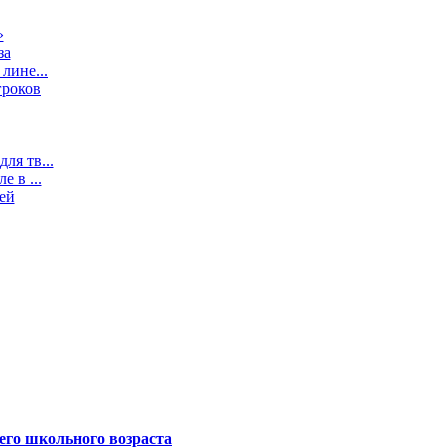
»
за
лине...
гроков
ля тв...
 в ...
ей
его школьного возраста