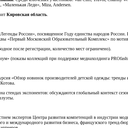
da, «Маленькая Леди», Miza, Andersen.
вит
Кировская область
.
Легенды России», посвященное Году единства народов России. 
квы «Первый Московский Образовательный Комплекс» по мотив
бодное после регистрации, количество мест ограничено).
иум» (показы коллекций при поддержке медиахолдинга PROfash
урсия «Обзор новинок производителей детской одежды: тренды и
 Котова.
на стендах экспонентов: обсуждаются глобальный контекст сез
илуэты.
стием экспертов Центра развития компетенций в индустрии мод
о и международного развития бизнеса, французского тренд-бюро
артнеров.