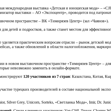
йная международная выставка «Детская и юношеская мода» – «CJ
анизатор выставки – АО «Экспоцентр», проводится под патрон
авочном пространстве – ВК «Тимирязев Центр» (зал «Чаянов»).
для детей и подростков, а также станет местом для эффективно
е уделяется практическим вопросам отрасли – рынок детской мо
лейсах, а также обновлений в области налогообложения, маркир
 в новом выставочном пространстве «Тимирязев Центр» – для уд
оторые невозможно заменить в онлайн-формате.
емонстрируют
120 участников из 7 стран
: Казахстана, Китая, К
участие турецких производителей в составе национальной эксп
, Silver Grey, Unicorn, Sorteks, «Светланка Мода», Imir, Dr. Junio
мпаний
. Среди ключевых участников: Van Cliff, Truvor, Charmy Whit