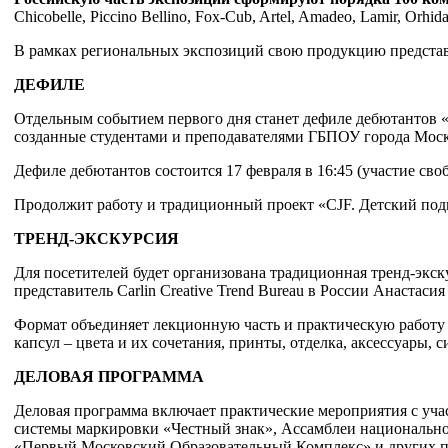
Chicobelle, Piccino Bellino, Fox-Cub, Artel, Amadeo, Lamir, Orhi
В рамках региональных экспозиций свою продукцию предста
ДЕФИЛЕ
Отдельным событием первого дня станет дефиле дебютантов «
созданные студентами и преподавателями ГБПОУ города Мос
Дефиле дебютантов состоится 17 февраля в 16:45 (участие сво
Продолжит работу и традиционный проект «CJF. Детский под
ТРЕНД-ЭКСКУРСИЯ
Для посетителей будет организована традиционная тренд-экск
представитель Carlin Creative Trend Bureau в России Анастасия
Формат объединяет лекционную часть и практическую работу 
капсул – цвета и их сочетания, принты, отделка, аксессуары, с
ДЕЛОВАЯ ПРОГРАММА
Деловая программа включает практические мероприятия с уча
системы маркировки «Честный знак», Ассамблеи национальног
«Первый Московский Образовательный Комплекс» и других п