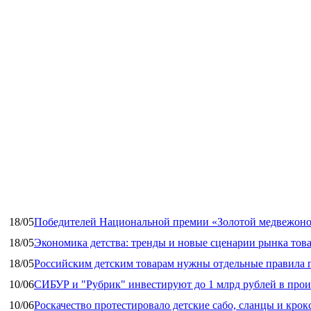
18/05
Победителей Национальной премии «Золотой медвежоно
18/05
Экономика детства: тренды и новые сценарии рынка това
18/05
Российским детским товарам нужны отдельные правила 
10/06
СИБУР и "Рубрик" инвестируют до 1 млрд рублей в прои
10/06
Роскачество протестировало детские сабо, сланцы и крок