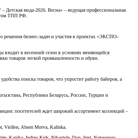
F – Детская мода-2026. Весна» – ведущая профессиональная
атом ТПП РФ.
го решения бизнес-задач и участия в проектах «ЭКСПО-
ды входит в весенний сезон в условиях меняющейся
овки товаров легкой промышленности и обуви.
обства поиска товаров, что упростит работу байеров, а
ыргызстана, Республики Беларусь, России, Турции и
озиции: посетителей ждет широкий ассортимент коллекций –
r, Viollen, Ahsen Morva, Kalinka.
e, Kapika, Indigo Kids, Nikastyle, Dop, Irmi, Naturapura,