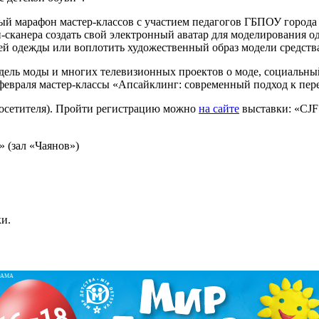
ый марафон мастер-классов с участием педагогов ГБПОУ горо
сканера создать свой электронный аватар для моделирования од
ей одежды или воплотить художественный образ модели средст
едель моды и многих телевизионных проектов о моде, социал
евраля мастер-классы «Апсайклинг: современный подход к пере
посетителя). Пройти регистрацию можно
на сайте
выставки: «CJF 
» (зал «Чаянов»)
и.
ЛАМА