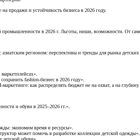
а продажи и устойчивость бизнеса в 2026 году.
й промышленности в 2026 г. Льготы, ниши, возможности. От са
с азиатским регионом: перспективы и тренды для рынка детских
 маркетплейсах».
охранить fashion-бизнес в 2026 году».
аркетинге: как распределять бюджет не на охват, а на глубин
ости и обуви в 2025–2026 гг.».
жды: экономим время и ресурсы».
структор может помочь в разработке коллекции детской одежды».
е детской обуви».