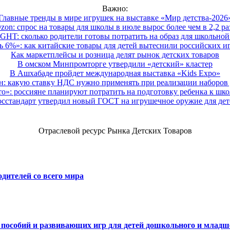
Важно:
Главные тренды в мире игрушек на выставке «Мир детства-2026
zon: спрос на товары для школы в июле вырос более чем в 2,2 ра
HT: сколько родители готовы потратить на образ для школьной 
 6%»: как китайские товары для детей вытеснили российских и
Как маркетплейсы и розница делят рынок детских товаров
В омском Минпромторге утвердили «детский» кластер
В Ашхабаде пройдет международная выставка «Kids Expo»
 какую ставку НДС нужно применять при реализации наборов д
о»: россияне планируют потратить на подготовку ребенка к школе
осстандарт утвердил новый ГОСТ на игрушечное оружие для дет
Отраслевой ресурс Рынка Детских Товаров
дителей со всего мира
х пособий и развивающих игр для детей дошкольного и младш