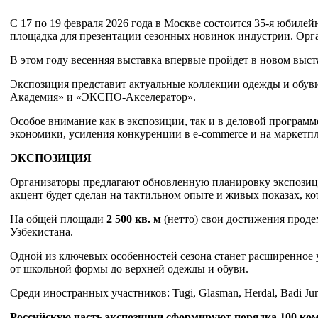
С 17 по 19 февраля 2026 года в Москве состоится 35-я юбиле
площадка для презентации сезонных новинок индустрии. Орг
В этом году весенняя выставка впервые пройдет в новом выст
Экспозиция представит актуальные коллекции одежды и обуви 
Академия» и «ЭКСПО-Акселератор».
Особое внимание как в экспозиции, так и в деловой программ
экономики, усиления конкуренции в e-commerce и на маркетп
ЭКСПОЗИЦИЯ
Организаторы предлагают обновленную планировку экспозиции
акцент будет сделан на тактильном опыте и живых показах, к
На общей площади
2 500 кв. м
(нетто) свои достижения прод
Узбекистана.
Одной из ключевых особенностей сезона станет расширенное 
от школьной формы до верхней одежды и обуви.
Среди иностранных участников: Tugi, Glasman, Herdal, Badi Junior
Российскую часть экспозиции сформируют порядка 100 ко