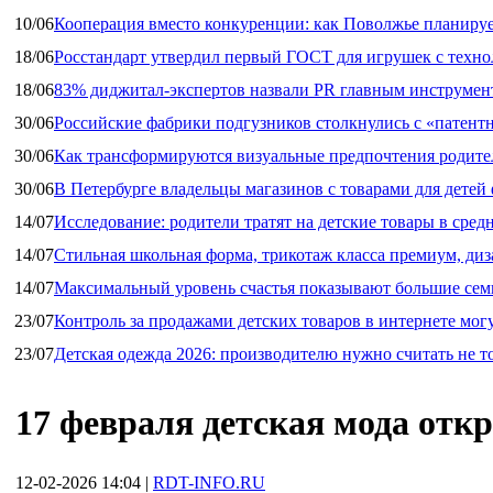
10/06
Кооперация вместо конкуренции: как Поволжье планируе
18/06
Росстандарт утвердил первый ГОСТ для игрушек с техн
18/06
83% диджитал‑экспертов назвали PR главным инструмен
30/06
Российские фабрики подгузников столкнулись с «патен
30/06
Как трансформируются визуальные предпочтения родител
30/06
В Петербурге владельцы магазинов с товарами для дете
14/07
Исследование: родители тратят на детские товары в средн
14/07
Стильная школьная форма, трикотаж класса премиум, диз
14/07
Максимальный уровень счастья показывают большие сем
23/07
Контроль за продажами детских товаров в интернете мог
23/07
Детская одежда 2026: производителю нужно считать не т
17 февраля детская мода откр
12-02-2026 14:04
|
RDT-INFO.RU