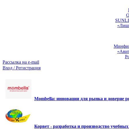
O
SUNLIG
«Лишь
Минфин:
«Авит
Р
Рассылка на e-mail
Вход / Регистрация
Mombella: инновации для рынка и доверие ро
Корвет - разработка и производство учебны