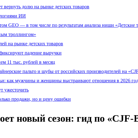
т вернуть долю на рынке детских товаров
ологиями ИИ
том GEO — в том числе по результатам анализа ниши «Детские 
тным троллингом»
ей на рынке детских товаров
й фиксируют падение выручки
ем 11 тыс. рублей в месяц
айнерские пальто и шубы от российских производителей на «CJF
ьи: как мужчины и женщины выстраивают отношения в 2026 го
ут ужесточить
олько продажи, но и цену ошибки
оет новый сезон: гид по «CJF‑