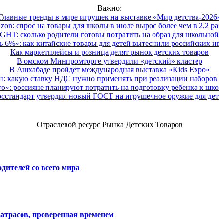
Важно:
Главные тренды в мире игрушек на выставке «Мир детства-2026
zon: спрос на товары для школы в июле вырос более чем в 2,2 ра
HT: сколько родители готовы потратить на образ для школьной 
 6%»: как китайские товары для детей вытеснили российских и
Как маркетплейсы и розница делят рынок детских товаров
В омском Минпромторге утвердили «детский» кластер
В Ашхабаде пройдет международная выставка «Kids Expo»
 какую ставку НДС нужно применять при реализации наборов д
о»: россияне планируют потратить на подготовку ребенка к школе
осстандарт утвердил новый ГОСТ на игрушечное оружие для дет
Отраслевой ресурс Рынка Детских Товаров
дителей со всего мира
атрасов, проверенная временем