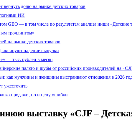
т вернуть долю на рынке детских товаров
ологиями ИИ
том GEO — в том числе по результатам анализа ниши «Детские 
тным троллингом»
ей на рынке детских товаров
й фиксируют падение выручки
ем 11 тыс. рублей в месяц
айнерские пальто и шубы от российских производителей на «CJF
ьи: как мужчины и женщины выстраивают отношения в 2026 го
ут ужесточить
олько продажи, но и цену ошибки
ннюю выставку «CJF – Детская