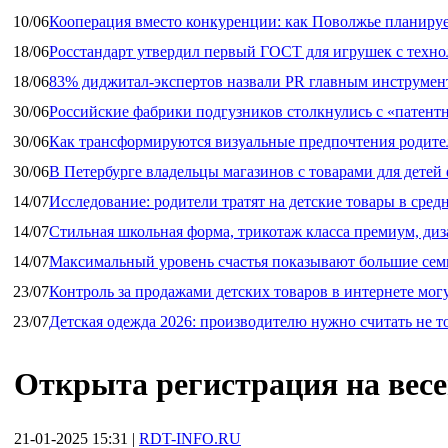
10/06
Кооперация вместо конкуренции: как Поволжье планируе
18/06
Росстандарт утвердил первый ГОСТ для игрушек с техн
18/06
83% диджитал‑экспертов назвали PR главным инструмен
30/06
Российские фабрики подгузников столкнулись с «патен
30/06
Как трансформируются визуальные предпочтения родител
30/06
В Петербурге владельцы магазинов с товарами для дете
14/07
Исследование: родители тратят на детские товары в средн
14/07
Стильная школьная форма, трикотаж класса премиум, диз
14/07
Максимальный уровень счастья показывают большие сем
23/07
Контроль за продажами детских товаров в интернете мог
23/07
Детская одежда 2026: производителю нужно считать не т
Открыта регистрация на весе
21-01-2025 15:31
|
RDT-INFO.RU