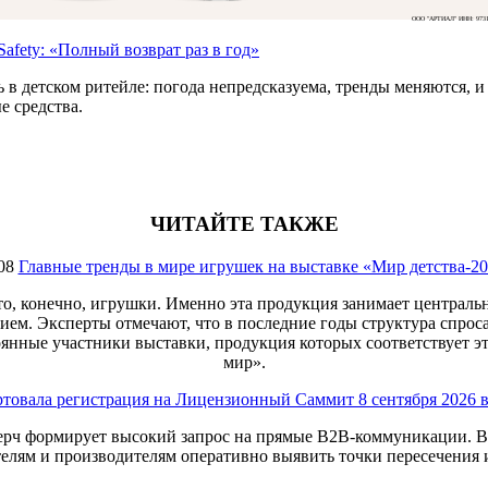
ООО "АРТИАЛ" ИНН: 9731
afety: «Полный возврат раз в год»
 детском ритейле: погода непредсказуема, тренды меняются, и в
е средства.
ЧИТАЙТЕ ТАКЖЕ
08
Главные тренды в мире игрушек на выставке «Мир детства-2
то, конечно, игрушки. Именно эта продукция занимает центральн
ием. Эксперты отмечают, что в последние годы структура спрос
янные участники выставки, продукция которых соответствует э
мир».
ртовала регистрация на Лицензионный Саммит 8 сентября 2026 
ерч формирует высокий запрос на прямые B2B-коммуникации. В 
елям и производителям оперативно выявить точки пересечения и