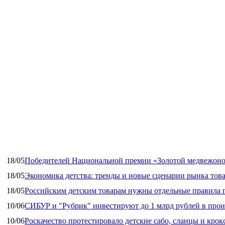
18/05
Победителей Национальной премии «Золотой медвежоно
18/05
Экономика детства: тренды и новые сценарии рынка това
18/05
Российским детским товарам нужны отдельные правила 
10/06
СИБУР и "Рубрик" инвестируют до 1 млрд рублей в прои
10/06
Роскачество протестировало детские сабо, сланцы и крок