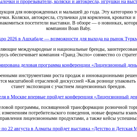
ылочки и прорезыватели, коляски и автокресла, игрушки на выст
родукция для новорожденных и малышей до года. Эту категорию 
чки. Коляски, автокресла, стульчики для кормления, кроватки и
знакомиться посетители выставки. В обзоре — о новинках, котор
компании Boan Baby.
Expo 2026 в Ашхабаде — возможности для выхода на рынок Турк
вляющие международные и национальные бренды, заинтересован
русь обеспечивает компания «Гранд Экспо» совместно со страте
мирована деловая программа конференции «Лицензионный день
еренными инструментами роста продаж и инновационными решени
тся масштабной отраслевой дискуссией «Как рознице упаковат
станет экспозиция с участием лицензионных брендов.
еля в Москве впервые пройдет конференция «Лицензионный ден
еловой программы, посвященной трансформации розничной торг
 к изменениям потребительского поведения, новые форматы взаи
правления лицензионными продуктами, а также кейсы успешных
 по 22 августа в Алматы пройдет выставка «Детство и Детская 