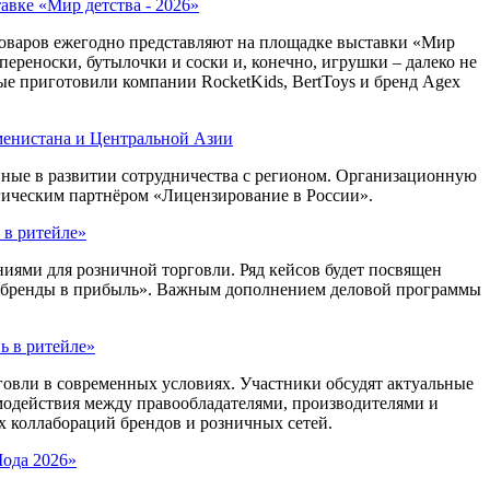
авке «Мир детства - 2026»
товаров ежегодно представляют на площадке выставки «Мир
 переноски, бутылочки и соски и, конечно, игрушки – далеко не
ые приготовили компании RocketKids, BertToys и бренд Agex
менистана и Центральной Азии
ные в развитии сотрудничества с регионом. Организационную
гическим партнёром «Лицензирование в России».
 в ритейле»
ями для розничной торговли. Ряд кейсов будет посвящен
ь бренды в прибыль». Важным дополнением деловой программы
ь в ритейле»
овли в современных условиях. Участники обсудят актуальные
модействия между правообладателями, производителями и
 коллабораций брендов и розничных сетей.
Мода 2026»