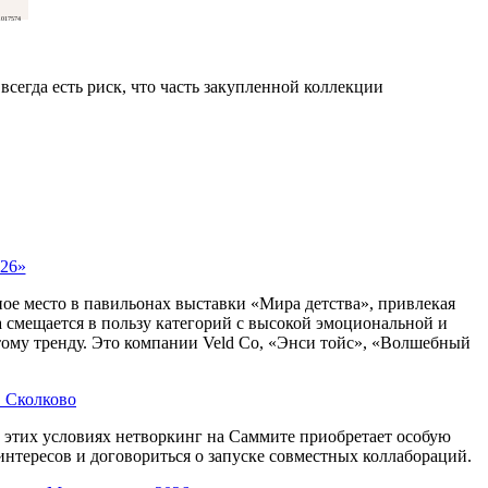
017574
сегда есть риск, что часть закупленной коллекции
026»
ое место в павильонах выставки «Мира детства», привлекая
а смещается в пользу категорий с высокой эмоциональной и
тому тренду. Это компании Veld Co, «Энси тойс», «Волшебный
в Сколково
этих условиях нетворкинг на Саммите приобретает особую
нтересов и договориться о запуске совместных коллабораций.