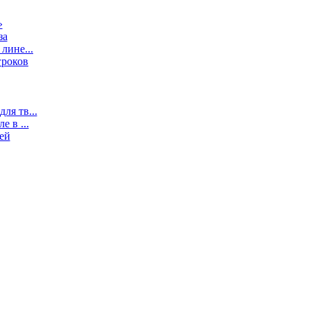
»
за
лине...
гроков
ля тв...
 в ...
ей