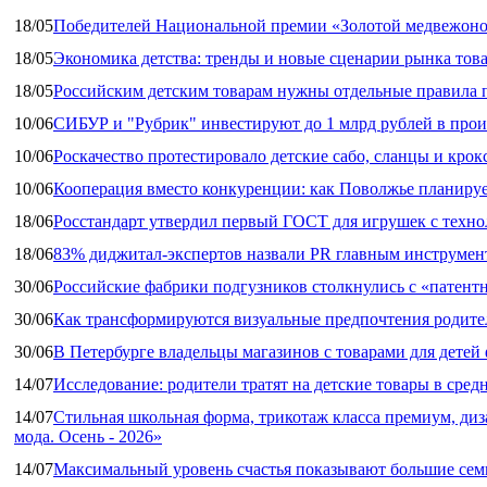
18/05
Победителей Национальной премии «Золотой медвежоно
18/05
Экономика детства: тренды и новые сценарии рынка това
18/05
Российским детским товарам нужны отдельные правила 
10/06
СИБУР и "Рубрик" инвестируют до 1 млрд рублей в прои
10/06
Роскачество протестировало детские сабо, сланцы и крок
10/06
Кооперация вместо конкуренции: как Поволжье планируе
18/06
Росстандарт утвердил первый ГОСТ для игрушек с техн
18/06
83% диджитал‑экспертов назвали PR главным инструмен
30/06
Российские фабрики подгузников столкнулись с «патен
30/06
Как трансформируются визуальные предпочтения родител
30/06
В Петербурге владельцы магазинов с товарами для дете
14/07
Исследование: родители тратят на детские товары в средн
14/07
Стильная школьная форма, трикотаж класса премиум, диз
мода. Осень - 2026»
14/07
Максимальный уровень счастья показывают большие сем