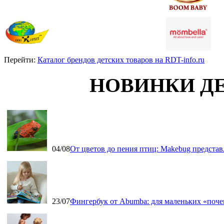
Перейти:
Каталог брендов детских товаров на RDT-info.ru
НОВИНКИ Д
04/08
От цветов до пения птиц: Makebug представ
23/07
Фингербук от Abumba: для маленьких «поч