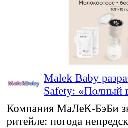
Malek Baby разр
Safety: «Полный в
Компания МаЛеК-БэБи зн
ритейле: погода непредс