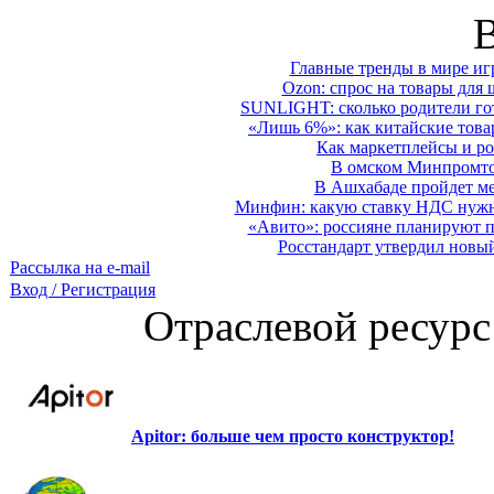
Главные тренды в мире иг
Ozon: спрос на товары для 
SUNLIGHT: сколько родители гот
«Лишь 6%»: как китайские това
Как маркетплейсы и ро
В омском Минпромтор
В Ашхабаде пройдет ме
Минфин: какую ставку НДС нужно
«Авито»: россияне планируют по
Росстандарт утвердил новы
Рассылка на e-mail
Вход / Регистрация
Отраслевой ресурс
Apitor: больше чем просто конструктор!