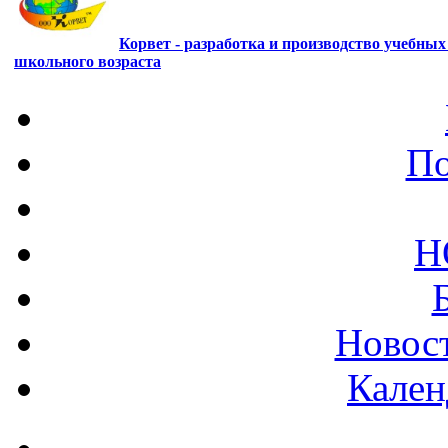
Корвет - разработка и производство учебны
школьного возраста
По
Н
Новост
Кален