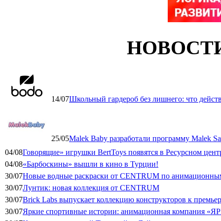
НОВОСТ
14/07
Школьный гардероб без лишнего: что дейст
25/05
Malek Baby разработали программу Malek Saf
04/08
Говорящие» игрушки BertToys появятся в Ресурсном цент
04/08
«Барбоскины» вышли в кино в Турции!
30/07
Новые водные раскраски от CENTRUM по анимационным
30/07
Лунтик: новая коллекция от CENTRUM
30/07
Brick Labs выпускает коллекцию конструкторов к премь
30/07
Яркие спортивные истории: анимационная компания «ЯР