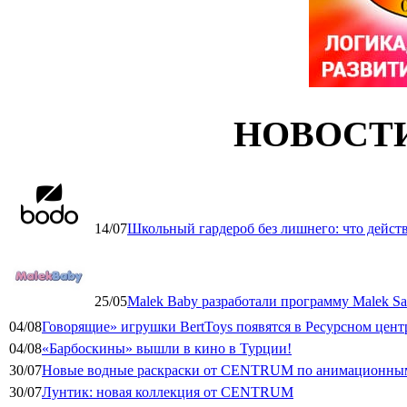
НОВОСТ
14/07
Школьный гардероб без лишнего: что дейст
25/05
Malek Baby разработали программу Malek Saf
04/08
Говорящие» игрушки BertToys появятся в Ресурсном цент
04/08
«Барбоскины» вышли в кино в Турции!
30/07
Новые водные раскраски от CENTRUM по анимационным
30/07
Лунтик: новая коллекция от CENTRUM