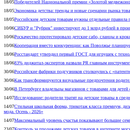
18/05
Победителей Национальной премии «Золотой медвежоно
18/05
Экономика детства: тренды и новые сценарии рынка това
18/05
Российским детским товарам нужны отдельные правила 
10/06
СИБУР и "Рубрик" инвестируют до 1 млрд рублей в прои
10/06
Роскачество протестировало детские сабо, сланцы и крок
10/06
Кооперация вместо конкуренции: как Поволжье планируе
18/06
Росстандарт утвердил первый ГОСТ для игрушек с техн
18/06
83% диджитал‑экспертов назвали PR главным инструмен
30/06
Российские фабрики подгузников столкнулись с «патен
30/06
Как трансформируются визуальные предпочтения родител
30/06
В Петербурге владельцы магазинов с товарами для дете
14/07
Исследование: родители тратят на детские товары в средн
14/07
Стильная школьная форма, трикотаж класса премиум, диз
мода. Осень - 2026»
14/07
Максимальный уровень счастья показывают большие сем
23/07
Контроль за продажами детских товаров в интернете мог