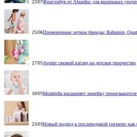
23/07
Фингербук от Abumba: для маленьких «поч
25/06
Проверенные летние бренды: Babiators, Qu
27/05
Avenir: свежий взгляд на детское творчество
18/05
Mombella расширяет линейку прорезывателе
23/03
Новый подход к послеродовой гигиене: как