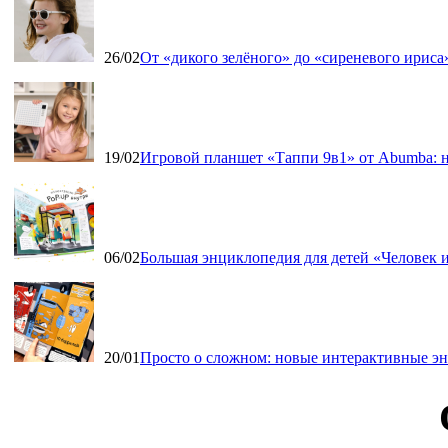
26/02
От «дикого зелёного» до «сиреневого ириса»
19/02
Игровой планшет «Таппи 9в1» от Abumba: н
06/02
Большая энциклопедия для детей «Человек и
20/01
Просто о сложном: новые интерактивные э