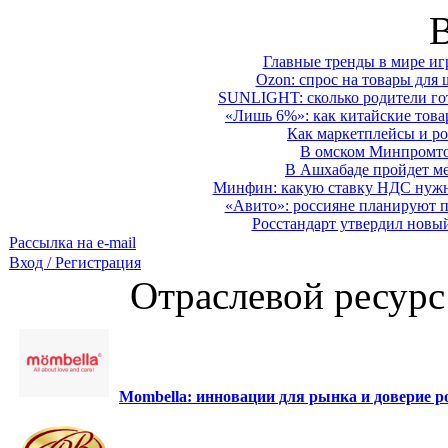
Главные тренды в мире иг
Ozon: спрос на товары для 
SUNLIGHT: сколько родители гот
«Лишь 6%»: как китайские това
Как маркетплейсы и ро
В омском Минпромтор
В Ашхабаде пройдет ме
Минфин: какую ставку НДС нужно
«Авито»: россияне планируют по
Росстандарт утвердил новы
Рассылка на e-mail
Вход / Регистрация
Отраслевой ресурс
Mombella: инновации для рынка и доверие ро