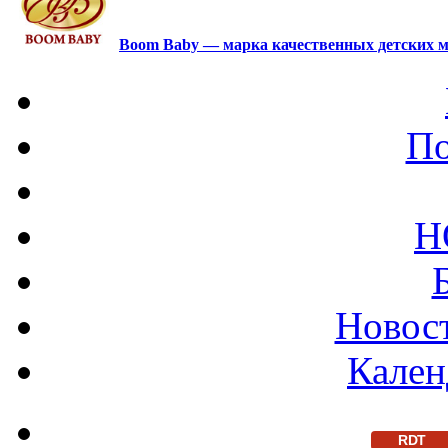
Boom Baby — марка качественных детских м
По
Н
Новост
Кален
RDT