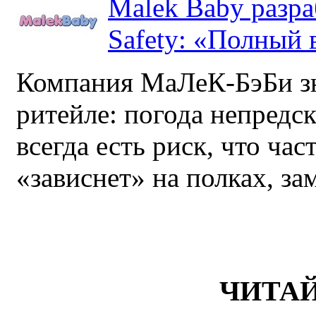
Malek Baby разр
Safety: «Полный в
Компания МаЛеК-БэБи зн
ритейле: погода непредс
всегда есть риск, что ча
«зависнет» на полках, за
ЧИТА