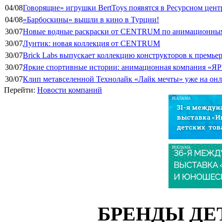
04/08
Говорящие» игрушки BertToys появятся в Ресурсном цент
04/08
«Барбоскины» вышли в кино в Турции!
30/07
Новые водные раскраски от CENTRUM по анимационным
30/07
Лунтик: новая коллекция от CENTRUM
30/07
Brick Labs выпускает коллекцию конструкторов к премь
30/07
Яркие спортивные истории: анимационная компания «ЯР
30/07
Клип метавселенной Технолайк «Лайк мечты» уже на он
Перейти:
Новости компаний
РЕКЛАМА
РЕКЛАМА
БРЕНДЫ ДЕ