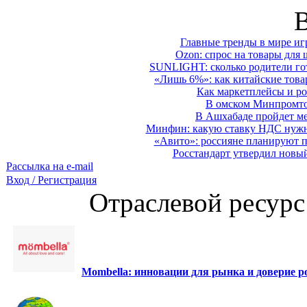
Главные тренды в мире иг
Ozon: спрос на товары для 
SUNLIGHT: сколько родители гот
«Лишь 6%»: как китайские това
Как маркетплейсы и ро
В омском Минпромтор
В Ашхабаде пройдет ме
Минфин: какую ставку НДС нужно
«Авито»: россияне планируют по
Росстандарт утвердил новы
Рассылка на e-mail
Вход / Регистрация
Отраслевой ресурс
Mombella: инновации для рынка и доверие ро