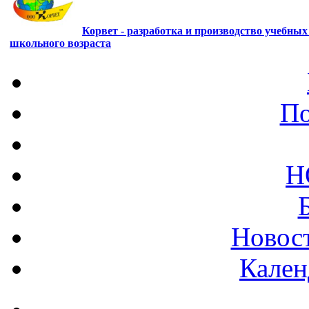
Корвет - разработка и производство учебны
школьного возраста
По
Н
Новост
Кален