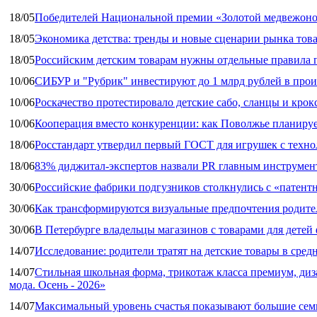
18/05
Победителей Национальной премии «Золотой медвежоно
18/05
Экономика детства: тренды и новые сценарии рынка това
18/05
Российским детским товарам нужны отдельные правила 
10/06
СИБУР и "Рубрик" инвестируют до 1 млрд рублей в прои
10/06
Роскачество протестировало детские сабо, сланцы и крок
10/06
Кооперация вместо конкуренции: как Поволжье планируе
18/06
Росстандарт утвердил первый ГОСТ для игрушек с техн
18/06
83% диджитал‑экспертов назвали PR главным инструмен
30/06
Российские фабрики подгузников столкнулись с «патен
30/06
Как трансформируются визуальные предпочтения родител
30/06
В Петербурге владельцы магазинов с товарами для дете
14/07
Исследование: родители тратят на детские товары в средн
14/07
Стильная школьная форма, трикотаж класса премиум, диз
мода. Осень - 2026»
14/07
Максимальный уровень счастья показывают большие сем