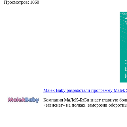
Просмотров: 1060
РЕК
Malek Baby разработали программу Malek S
Компания МаЛеК-БэБи знает главную боль в
«зависнет» на полках, заморозив оборотны