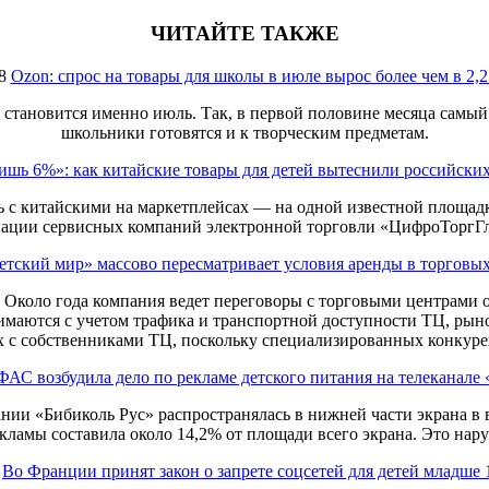
ЧИТАЙТЕ ТАКЖЕ
8
Ozon: спрос на товары для школы в июле вырос более чем в 2,2
 становится именно июль. Так, в первой половине месяца самый 
школьники готовятся и к творческим предметам.
ишь 6%»: как китайские товары для детей вытеснили российски
 с китайскими на маркетплейсах — на одной известной площадке
иации сервисных компаний электронной торговли «ЦифроТоргГ
етский мир» массово пересматривает условия аренды в торговы
. Около года компания ведет переговоры с торговыми центрами 
нимаются с учетом трафика и транспортной доступности ТЦ, рын
 с собственниками ТЦ, поскольку специализированных конкурен
ФАС возбудила дело по рекламе детского питания на телеканале
нии «Бибиколь Рус» распространялась в нижней части экрана в
кламы составила около 14,2% от площади всего экрана. Это нару
Во Франции принят закон о запрете соцсетей для детей младше 