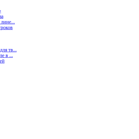
»
за
лине...
гроков
ля тв...
 в ...
ей