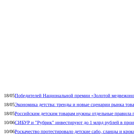
18/05
Победителей Национальной премии «Золотой медвежоно
18/05
Экономика детства: тренды и новые сценарии рынка това
18/05
Российским детским товарам нужны отдельные правила 
10/06
СИБУР и "Рубрик" инвестируют до 1 млрд рублей в прои
10/06
Роскачество протестировало детские сабо, сланцы и крок