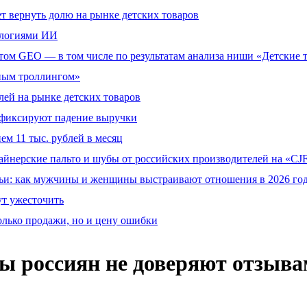
т вернуть долю на рынке детских товаров
ологиями ИИ
том GEO — в том числе по результатам анализа ниши «Детские 
тным троллингом»
ей на рынке детских товаров
й фиксируют падение выручки
ем 11 тыс. рублей в месяц
айнерские пальто и шубы от российских производителей на «CJF
ьи: как мужчины и женщины выстраивают отношения в 2026 го
ут ужесточить
олько продажи, но и цену ошибки
ы россиян не доверяют отзыва