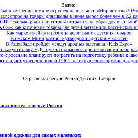
Важно:
Главные тренды в мире игрушек на выставке «Мир детства-2026
zon: спрос на товары для школы в июле вырос более чем в 2,2 ра
HT: сколько родители готовы потратить на образ для школьной 
 6%»: как китайские товары для детей вытеснили российских и
Как маркетплейсы и розница делят рынок детских товаров
В омском Минпромторге утвердили «детский» кластер
В Ашхабаде пройдет международная выставка «Kids Expo»
 какую ставку НДС нужно применять при реализации наборов д
о»: россияне планируют потратить на подготовку ребенка к школе
осстандарт утвердил новый ГОСТ на игрушечное оружие для дет
Отраслевой ресурс Рынка Детских Товаров
ных кресел теперь в России
венной одежды для самых маленьких