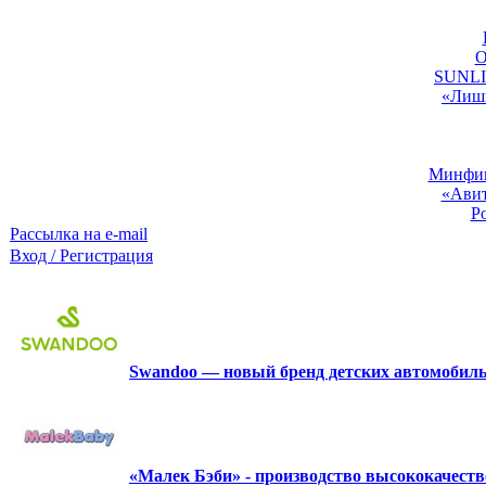
O
SUNLIG
«Лишь
Минфин:
«Авит
Р
Рассылка на e-mail
Вход / Регистрация
Swandoo — новый бренд детских автомобиль
«Малек Бэби» - производство высококачест