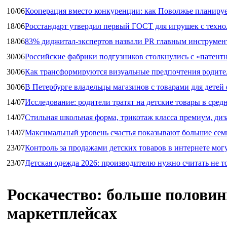
10/06
Кооперация вместо конкуренции: как Поволжье планируе
18/06
Росстандарт утвердил первый ГОСТ для игрушек с техн
18/06
83% диджитал‑экспертов назвали PR главным инструмен
30/06
Российские фабрики подгузников столкнулись с «патен
30/06
Как трансформируются визуальные предпочтения родител
30/06
В Петербурге владельцы магазинов с товарами для дете
14/07
Исследование: родители тратят на детские товары в средн
14/07
Стильная школьная форма, трикотаж класса премиум, диз
14/07
Максимальный уровень счастья показывают большие сем
23/07
Контроль за продажами детских товаров в интернете мог
23/07
Детская одежда 2026: производителю нужно считать не т
Роскачество: больше половин
маркетплейсах