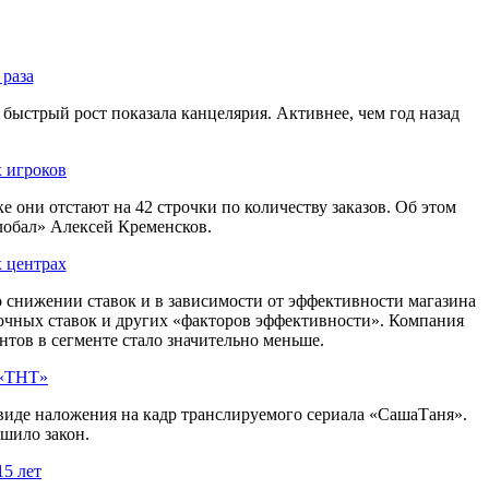
 раза
быстрый рост показала канцелярия. Активнее, чем год назад
х игроков
 они отстают на 42 строчки по количеству заказов. Об этом
лобал» Алексей Кременсков.
х центрах
о снижении ставок и в зависимости от эффективности магазина
очных ставок и других «факторов эффективности». Компания
тов в сегменте стало значительно меньше.
 «ТНТ»
 виде наложения на кадр транслируемого сериала «СашаТаня».
шило закон.
15 лет