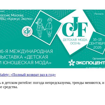
ЛАМА
АО "ЭКСПОЦЕНТР" ИНН: 7718
afety: «Полный возврат раз в год»
 детском ритейле: погода непредсказуема, тренды меняются, и в
е средства.