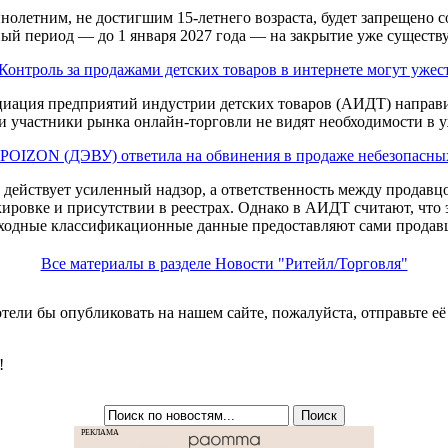
ннолетним, не достигшим 15-летнего возраста, будет запрещено 
й период — до 1 января 2027 года — на закрытие уже существ
Контроль за продажами детских товаров в интернете могут ужес
иация предприятий индустрии детских товаров (АИДТ) направи
и участники рынка онлайн-торговли не видят необходимости в у
POIZON (ДЭВУ) ответила на обвинения в продаже небезопасных
е действует усиленный надзор, а ответственность между продавц
кировке и присутствии в реестрах. Однако в АИДТ считают, что э
ходные классификационные данные предоставляют сами продав
Все материалы в разделе Новости "Ритейл/Торговля"
хотели бы опубликовать на нашем сайте, пожалуйста, отправьте е
!
РЕКЛАМА