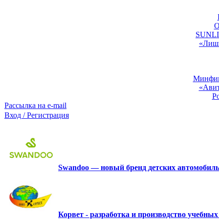
O
SUNLIG
«Лишь
Минфин:
«Авит
Р
Рассылка на e-mail
Вход / Регистрация
Swandoo — новый бренд детских автомобиль
Корвет - разработка и производство учебны