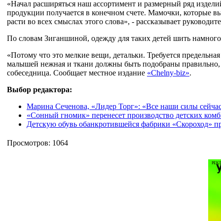
«Начал расширяться наш ассортимент и размерный ряд изделий
продукции получается в конечном счете. Мамочки, которые вы
расти во всех смыслах этого слова», - рассказывает руководите
По словам Зиганшиной, одежду для таких детей шить намног
«Потому что это мелкие вещи, детальки. Требуется предельна
малышей нежная и ткани должны быть подобраны правильно, ч
собеседница. Сообщает местное издание
«Сhelny-biz»
.
Выбор редактора:
Марина Сеченова, «Лидер Торг»: «Все наши силы сейчас
«Сонный гномик» перенесет производство детских комб
Детскую обувь обанкротившейся фабрики «Скороход» пр
Просмотров: 1064
РЕК