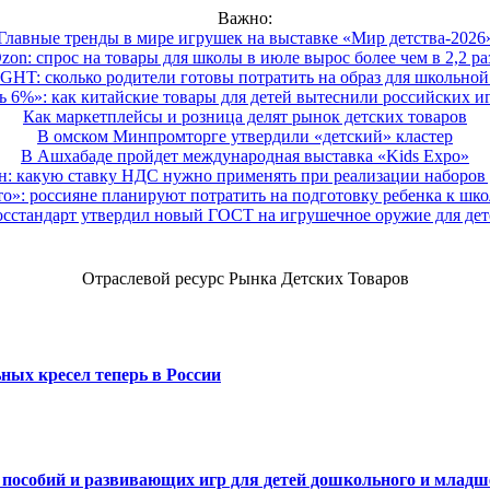
Важно:
Главные тренды в мире игрушек на выставке «Мир детства-2026
zon: спрос на товары для школы в июле вырос более чем в 2,2 ра
HT: сколько родители готовы потратить на образ для школьной 
 6%»: как китайские товары для детей вытеснили российских и
Как маркетплейсы и розница делят рынок детских товаров
В омском Минпромторге утвердили «детский» кластер
В Ашхабаде пройдет международная выставка «Kids Expo»
 какую ставку НДС нужно применять при реализации наборов д
о»: россияне планируют потратить на подготовку ребенка к школе
осстандарт утвердил новый ГОСТ на игрушечное оружие для дет
Отраслевой ресурс Рынка Детских Товаров
ных кресел теперь в России
х пособий и развивающих игр для детей дошкольного и младш