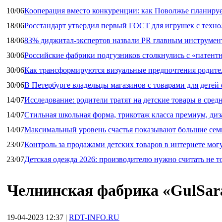
10/06
Кооперация вместо конкуренции: как Поволжье планируе
18/06
Росстандарт утвердил первый ГОСТ для игрушек с техн
18/06
83% диджитал‑экспертов назвали PR главным инструмен
30/06
Российские фабрики подгузников столкнулись с «патен
30/06
Как трансформируются визуальные предпочтения родител
30/06
В Петербурге владельцы магазинов с товарами для дете
14/07
Исследование: родители тратят на детские товары в средн
14/07
Стильная школьная форма, трикотаж класса премиум, диз
14/07
Максимальный уровень счастья показывают большие сем
23/07
Контроль за продажами детских товаров в интернете мог
23/07
Детская одежда 2026: производителю нужно считать не т
Челнинская фабрика «GulSar
19-04-2023 12:37
|
RDT-INFO.RU