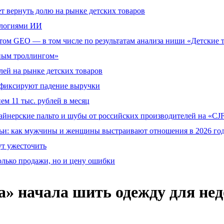
т вернуть долю на рынке детских товаров
ологиями ИИ
том GEO — в том числе по результатам анализа ниши «Детские 
тным троллингом»
ей на рынке детских товаров
й фиксируют падение выручки
ем 11 тыс. рублей в месяц
айнерские пальто и шубы от российских производителей на «CJF
ьи: как мужчины и женщины выстраивают отношения в 2026 го
ут ужесточить
олько продажи, но и цену ошибки
a» начала шить одежду для н