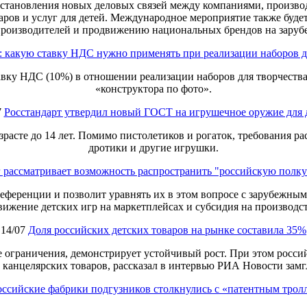
установления новых деловых связей между компаниями, произво
ров и услуг для детей. Международное мероприятие также буде
производителей и продвижению национальных брендов на заруб
 какую ставку НДС нужно применять при реализации наборов д
у НДС (10%) в отношении реализации наборов для творчества,
«конструктора по фото».
7
Росстандарт утвердил новый ГОСТ на игрушечное оружие для 
расте до 14 лет. Помимо пистолетиков и рогаток, требования рас
дротики и другие игрушки.
рассматривает возможность распространить "российскую полку"
еференции и позволит уравнять их в этом вопросе с зарубежным
вижение детских игр на маркетплейсах и субсидия на производс
14/07
Доля российских детских товаров на рынке составила 35%
е ограничения, демонстрирует устойчивый рост. При этом россий
ы, канцелярских товаров, рассказал в интервью РИА Новости за
оссийские фабрики подгузников столкнулись с «патентным тро