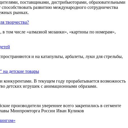
дителями, поставщиками, дистрибьюторами, образовательными
т способствовать развитию международного сотрудничества
ежных рынках.
ля творчества?
 в том числе «алмазной мозаики», «картины по номерам»,
детей
пространяются и на катапульты, арбалеты, луки для стрельбы,
 на детские товары
и конкурентами. В текущем году прорабатывается возможность
тво детских игрушек с анимационными образами.
ские производители увереннее всего закрепились в сегменте
мглавы Минпромторга России Иван Куликов
ллингом»