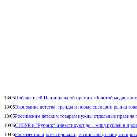
18/05
Победителей Национальной премии «Золотой медвежоно
18/05
Экономика детства: тренды и новые сценарии рынка това
18/05
Российским детским товарам нужны отдельные правила 
10/06
СИБУР и "Рубрик" инвестируют до 1 млрд рублей в прои
10/06
Роскачество протестировало детские сабо, сланцы и крок