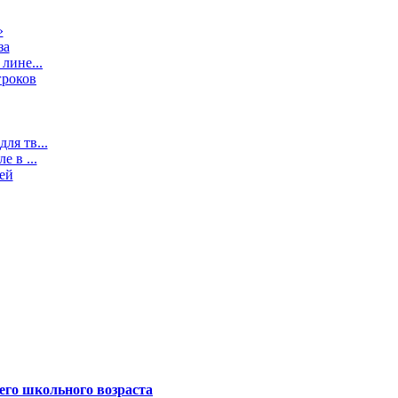
»
за
лине...
гроков
ля тв...
 в ...
ей
его школьного возраста