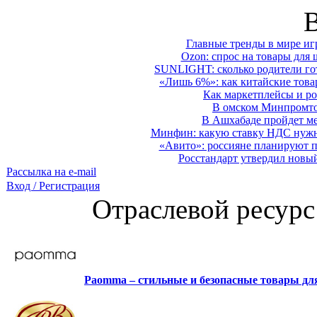
Главные тренды в мире иг
Ozon: спрос на товары для 
SUNLIGHT: сколько родители гот
«Лишь 6%»: как китайские това
Как маркетплейсы и ро
В омском Минпромтор
В Ашхабаде пройдет ме
Минфин: какую ставку НДС нужно
«Авито»: россияне планируют по
Росстандарт утвердил новы
Рассылка на e-mail
Вход / Регистрация
Отраслевой ресурс
Paomma – стильные и безопасные товары д