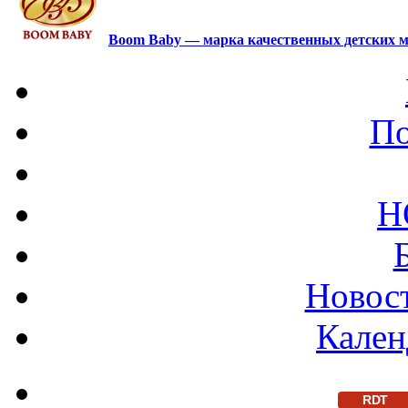
Boom Baby — марка качественных детских м
По
Н
Новост
Кален
RDT