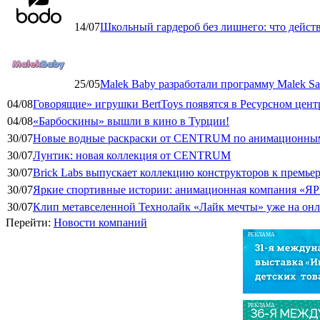
14/07
Школьный гардероб без лишнего: что дейст
25/05
Malek Baby разработали программу Malek Saf
04/08
Говорящие» игрушки BertToys появятся в Ресурсном цент
04/08
«Барбоскины» вышли в кино в Турции!
30/07
Новые водные раскраски от CENTRUM по анимационным
30/07
Лунтик: новая коллекция от CENTRUM
30/07
Brick Labs выпускает коллекцию конструкторов к премь
30/07
Яркие спортивные истории: анимационная компания «ЯР
30/07
Клип метавселенной Технолайк «Лайк мечты» уже на он
Перейти:
Новости компаний
РЕКЛАМА
РЕКЛАМА