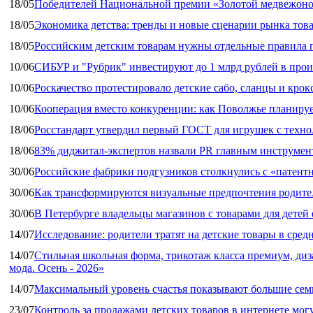
18/05
Победителей Национальной премии «Золотой медвежоно
18/05
Экономика детства: тренды и новые сценарии рынка това
18/05
Российским детским товарам нужны отдельные правила 
10/06
СИБУР и "Рубрик" инвестируют до 1 млрд рублей в прои
10/06
Роскачество протестировало детские сабо, сланцы и крок
10/06
Кооперация вместо конкуренции: как Поволжье планируе
18/06
Росстандарт утвердил первый ГОСТ для игрушек с техн
18/06
83% диджитал‑экспертов назвали PR главным инструмен
30/06
Российские фабрики подгузников столкнулись с «патен
30/06
Как трансформируются визуальные предпочтения родител
30/06
В Петербурге владельцы магазинов с товарами для дете
14/07
Исследование: родители тратят на детские товары в средн
14/07
Стильная школьная форма, трикотаж класса премиум, диз
мода. Осень - 2026»
14/07
Максимальный уровень счастья показывают большие сем
23/07
Контроль за продажами детских товаров в интернете мог