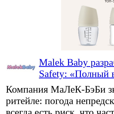
Malek Baby разр
Safety: «Полный в
Компания МаЛеК-БэБи зн
ритейле: погода непредс
всегда есть риск, что ча