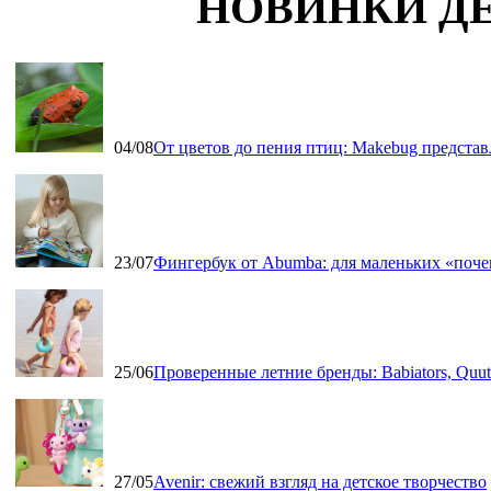
НОВИНКИ Д
04/08
От цветов до пения птиц: Makebug представ
23/07
Фингербук от Abumba: для маленьких «поч
25/06
Проверенные летние бренды: Babiators, Qu
27/05
Avenir: свежий взгляд на детское творчество