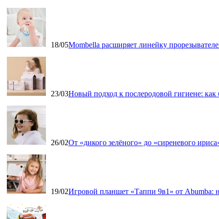
18/05
Mombella расширяет линейку прорезывателе
23/03
Новый подход к послеродовой гигиене: как
26/02
От «дикого зелёного» до «сиреневого ириса»
19/02
Игровой планшет «Таппи 9в1» от Abumba: н