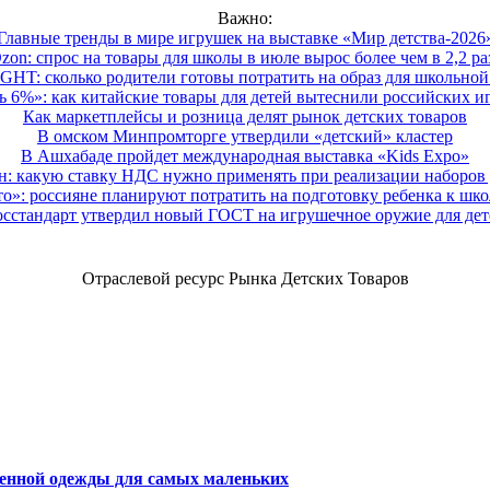
Важно:
Главные тренды в мире игрушек на выставке «Мир детства-2026
zon: спрос на товары для школы в июле вырос более чем в 2,2 ра
HT: сколько родители готовы потратить на образ для школьной 
 6%»: как китайские товары для детей вытеснили российских и
Как маркетплейсы и розница делят рынок детских товаров
В омском Минпромторге утвердили «детский» кластер
В Ашхабаде пройдет международная выставка «Kids Expo»
 какую ставку НДС нужно применять при реализации наборов д
о»: россияне планируют потратить на подготовку ребенка к школе
осстандарт утвердил новый ГОСТ на игрушечное оружие для дет
Отраслевой ресурс Рынка Детских Товаров
венной одежды для самых маленьких