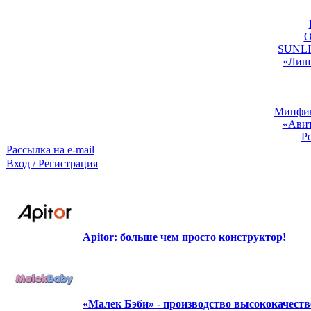
O
SUNLIG
«Лишь
Минфин:
«Авит
Р
Рассылка на e-mail
Вход / Регистрация
Apitor: больше чем просто конструктор!
«Малек Бэби» - производство высококачест