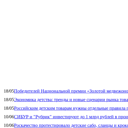
18/05
Победителей Национальной премии «Золотой медвежоно
18/05
Экономика детства: тренды и новые сценарии рынка това
18/05
Российским детским товарам нужны отдельные правила 
10/06
СИБУР и "Рубрик" инвестируют до 1 млрд рублей в прои
10/06
Роскачество протестировало детские сабо, сланцы и крок