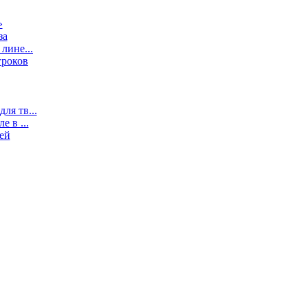
»
за
лине...
гроков
ля тв...
 в ...
ей