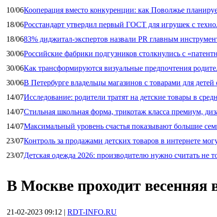
10/06
Кооперация вместо конкуренции: как Поволжье планируе
18/06
Росстандарт утвердил первый ГОСТ для игрушек с техн
18/06
83% диджитал‑экспертов назвали PR главным инструмен
30/06
Российские фабрики подгузников столкнулись с «патен
30/06
Как трансформируются визуальные предпочтения родител
30/06
В Петербурге владельцы магазинов с товарами для дете
14/07
Исследование: родители тратят на детские товары в средн
14/07
Стильная школьная форма, трикотаж класса премиум, диз
14/07
Максимальный уровень счастья показывают большие сем
23/07
Контроль за продажами детских товаров в интернете мог
23/07
Детская одежда 2026: производителю нужно считать не т
В Москве проходит весенняя 
21-02-2023 09:12
|
RDT-INFO.RU