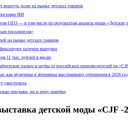
т вернуть долю на рынке детских товаров
ологиями ИИ
том GEO — в том числе по результатам анализа ниши «Детские 
тным троллингом»
ей на рынке детских товаров
й фиксируют падение выручки
ем 11 тыс. рублей в месяц
айнерские пальто и шубы от российских производителей на «CJF
ьи: как мужчины и женщины выстраивают отношения в 2026 го
ут ужесточить
олько продажи, но и цену ошибки
выставка детской моды «CJF -2