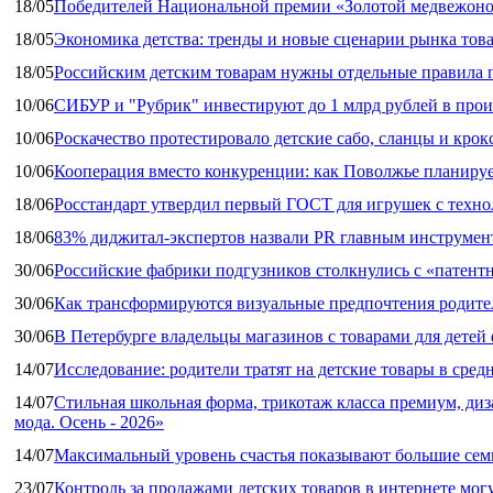
18/05
Победителей Национальной премии «Золотой медвежоно
18/05
Экономика детства: тренды и новые сценарии рынка това
18/05
Российским детским товарам нужны отдельные правила 
10/06
СИБУР и "Рубрик" инвестируют до 1 млрд рублей в прои
10/06
Роскачество протестировало детские сабо, сланцы и крок
10/06
Кооперация вместо конкуренции: как Поволжье планируе
18/06
Росстандарт утвердил первый ГОСТ для игрушек с техн
18/06
83% диджитал‑экспертов назвали PR главным инструмен
30/06
Российские фабрики подгузников столкнулись с «патен
30/06
Как трансформируются визуальные предпочтения родител
30/06
В Петербурге владельцы магазинов с товарами для дете
14/07
Исследование: родители тратят на детские товары в средн
14/07
Стильная школьная форма, трикотаж класса премиум, диз
мода. Осень - 2026»
14/07
Максимальный уровень счастья показывают большие сем
23/07
Контроль за продажами детских товаров в интернете мог