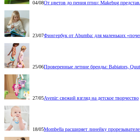
04/08
От цветов до пения птиц: Makebug представ
23/07
Фингербук от Abumba: для маленьких «поч
25/06
Проверенные летние бренды: Babiators, Qu
27/05
Avenir: свежий взгляд на детское творчество
18/05
Mombella расширяет линейку прорезывателе