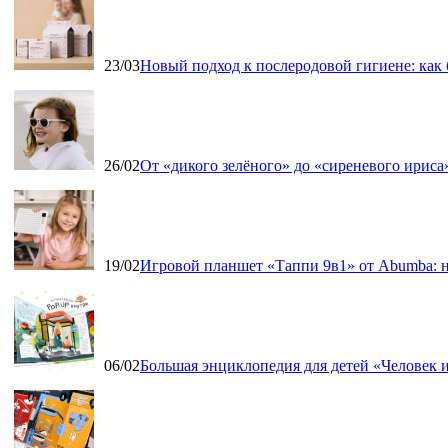
23/03
Новый подход к послеродовой гигиене: как
26/02
От «дикого зелёного» до «сиреневого ириса»
19/02
Игровой планшет «Таппи 9в1» от Abumba: н
06/02
Большая энциклопедия для детей «Человек и