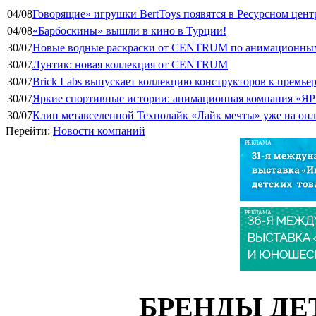
04/08
Говорящие» игрушки BertToys появятся в Ресурсном цент
04/08
«Барбоскины» вышли в кино в Турции!
30/07
Новые водные раскраски от CENTRUM по анимационным
30/07
Лунтик: новая коллекция от CENTRUM
30/07
Brick Labs выпускает коллекцию конструкторов к премь
30/07
Яркие спортивные истории: анимационная компания «ЯР
30/07
Клип метавселенной Технолайк «Лайк мечты» уже на он
Перейти:
Новости компаний
РЕКЛАМА
РЕКЛАМА
БРЕНДЫ ДЕ