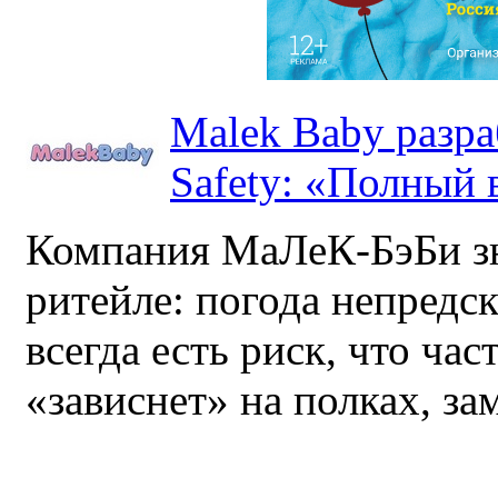
Malek Baby разр
Safety: «Полный в
Компания МаЛеК-БэБи зн
ритейле: погода непредс
всегда есть риск, что ча
«зависнет» на полках, за