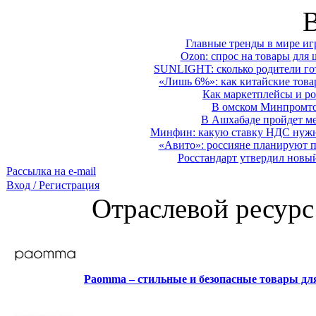
Главные тренды в мире иг
Ozon: спрос на товары для 
SUNLIGHT: сколько родители гот
«Лишь 6%»: как китайские това
Как маркетплейсы и ро
В омском Минпромтор
В Ашхабаде пройдет ме
Минфин: какую ставку НДС нужно
«Авито»: россияне планируют по
Росстандарт утвердил новы
Рассылка на e-mail
Вход / Регистрация
Отраслевой ресурс
Paomma – стильные и безопасные товары д