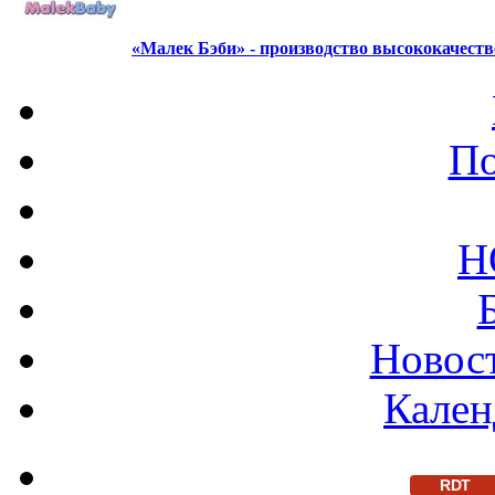
«Малек Бэби» - производство высококачест
По
Н
Новост
Кален
RDT