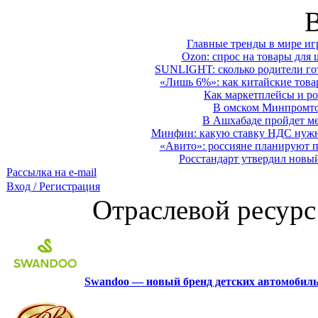
Главные тренды в мире иг
Ozon: спрос на товары для 
SUNLIGHT: сколько родители гот
«Лишь 6%»: как китайские това
Как маркетплейсы и ро
В омском Минпромтор
В Ашхабаде пройдет ме
Минфин: какую ставку НДС нужно
«Авито»: россияне планируют по
Росстандарт утвердил новы
Рассылка на e-mail
Вход / Регистрация
Отраслевой ресурс
Swandoo — новый бренд детских автомобиль