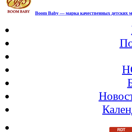
Boom Baby — марка качественных детских м
По
Н
Новост
Кален
RDT