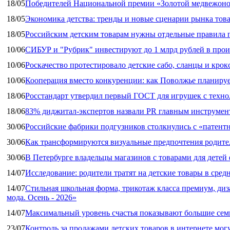
18/05
Победителей Национальной премии «Золотой медвежоно
18/05
Экономика детства: тренды и новые сценарии рынка това
18/05
Российским детским товарам нужны отдельные правила 
10/06
СИБУР и "Рубрик" инвестируют до 1 млрд рублей в прои
10/06
Роскачество протестировало детские сабо, сланцы и крок
10/06
Кооперация вместо конкуренции: как Поволжье планируе
18/06
Росстандарт утвердил первый ГОСТ для игрушек с техн
18/06
83% диджитал‑экспертов назвали PR главным инструмен
30/06
Российские фабрики подгузников столкнулись с «патен
30/06
Как трансформируются визуальные предпочтения родител
30/06
В Петербурге владельцы магазинов с товарами для дете
14/07
Исследование: родители тратят на детские товары в средн
14/07
Стильная школьная форма, трикотаж класса премиум, диз
мода. Осень - 2026»
14/07
Максимальный уровень счастья показывают большие сем
23/07
Контроль за продажами детских товаров в интернете мог