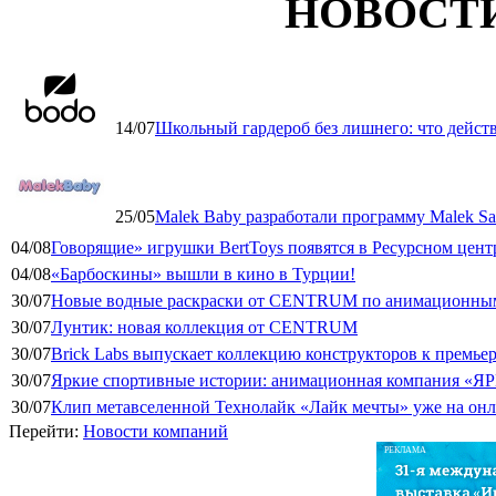
НОВОСТ
14/07
Школьный гардероб без лишнего: что дейст
25/05
Malek Baby разработали программу Malek Saf
04/08
Говорящие» игрушки BertToys появятся в Ресурсном цент
04/08
«Барбоскины» вышли в кино в Турции!
30/07
Новые водные раскраски от CENTRUM по анимационным
30/07
Лунтик: новая коллекция от CENTRUM
30/07
Brick Labs выпускает коллекцию конструкторов к премь
30/07
Яркие спортивные истории: анимационная компания «ЯР
30/07
Клип метавселенной Технолайк «Лайк мечты» уже на он
Перейти:
Новости компаний
РЕКЛАМА