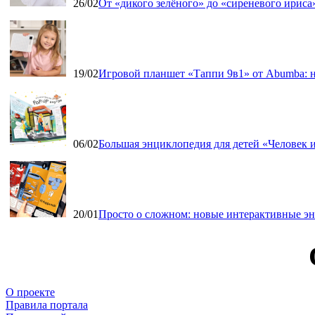
26/02
От «дикого зелёного» до «сиреневого ириса»
19/02
Игровой планшет «Таппи 9в1» от Abumba: н
06/02
Большая энциклопедия для детей «Человек и
20/01
Просто о сложном: новые интерактивные э
О проекте
Правила портала