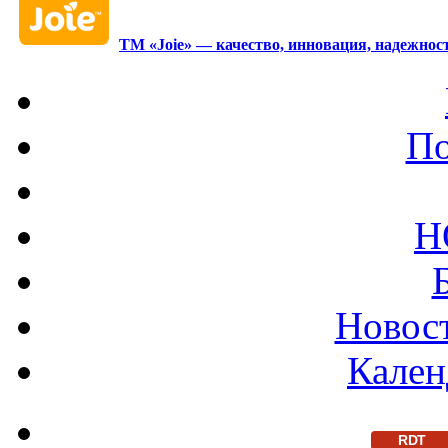
ТМ «Joie» — качество, инновация, надежност
По
Н
Новост
Кален
RDT