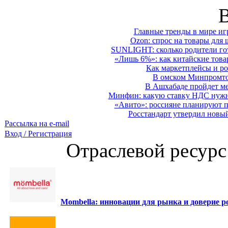
Главные тренды в мире иг
Ozon: спрос на товары для 
SUNLIGHT: сколько родители гот
«Лишь 6%»: как китайские това
Как маркетплейсы и ро
В омском Минпромтор
В Ашхабаде пройдет ме
Минфин: какую ставку НДС нужно
«Авито»: россияне планируют по
Росстандарт утвердил новы
Рассылка на e-mail
Вход / Регистрация
Отраслевой ресурс
Mombella: инновации для рынка и доверие ро