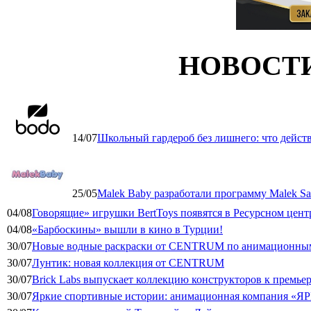
НОВОСТ
14/07
Школьный гардероб без лишнего: что дейст
25/05
Malek Baby разработали программу Malek Saf
04/08
Говорящие» игрушки BertToys появятся в Ресурсном цент
04/08
«Барбоскины» вышли в кино в Турции!
30/07
Новые водные раскраски от CENTRUM по анимационным
30/07
Лунтик: новая коллекция от CENTRUM
30/07
Brick Labs выпускает коллекцию конструкторов к премь
30/07
Яркие спортивные истории: анимационная компания «ЯР