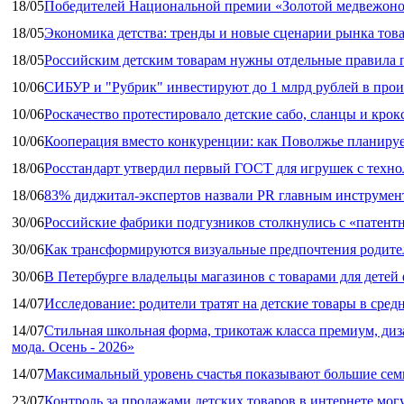
18/05
Победителей Национальной премии «Золотой медвежоно
18/05
Экономика детства: тренды и новые сценарии рынка това
18/05
Российским детским товарам нужны отдельные правила 
10/06
СИБУР и "Рубрик" инвестируют до 1 млрд рублей в прои
10/06
Роскачество протестировало детские сабо, сланцы и крок
10/06
Кооперация вместо конкуренции: как Поволжье планируе
18/06
Росстандарт утвердил первый ГОСТ для игрушек с техн
18/06
83% диджитал‑экспертов назвали PR главным инструмен
30/06
Российские фабрики подгузников столкнулись с «патен
30/06
Как трансформируются визуальные предпочтения родител
30/06
В Петербурге владельцы магазинов с товарами для дете
14/07
Исследование: родители тратят на детские товары в средн
14/07
Стильная школьная форма, трикотаж класса премиум, диз
мода. Осень - 2026»
14/07
Максимальный уровень счастья показывают большие сем
23/07
Контроль за продажами детских товаров в интернете мог