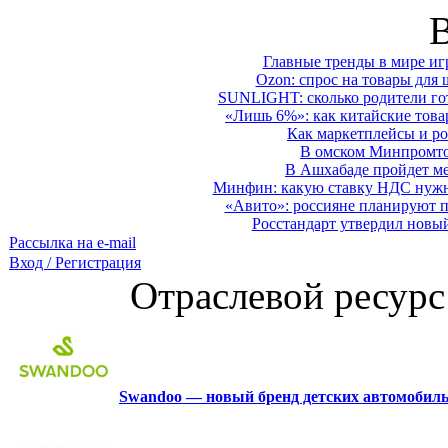
Главные тренды в мире иг
Ozon: спрос на товары для 
SUNLIGHT: сколько родители гот
«Лишь 6%»: как китайские това
Как маркетплейсы и ро
В омском Минпромтор
В Ашхабаде пройдет ме
Минфин: какую ставку НДС нужно
«Авито»: россияне планируют по
Росстандарт утвердил новы
Рассылка на e-mail
Вход / Регистрация
Отраслевой ресурс
Swandoo — новый бренд детских автомобиль