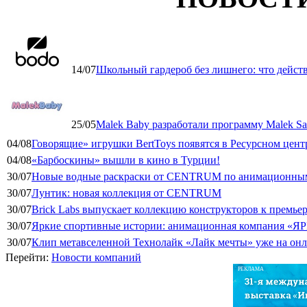
14/07
Школьный гардероб без лишнего: что дейст
25/05
Malek Baby разработали программу Malek Saf
04/08
Говорящие» игрушки BertToys появятся в Ресурсном цент
04/08
«Барбоскины» вышли в кино в Турции!
30/07
Новые водные раскраски от CENTRUM по анимационным
30/07
Лунтик: новая коллекция от CENTRUM
30/07
Brick Labs выпускает коллекцию конструкторов к премь
30/07
Яркие спортивные истории: анимационная компания «ЯР
30/07
Клип метавселенной Технолайк «Лайк мечты» уже на он
Перейти:
Новости компаний
РЕКЛАМА