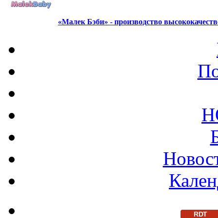
«Малек Бэби» - производство высококачест
По
Н
Новост
Кален
RDT