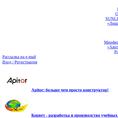
O
SUNLIG
«Лишь
Минфин:
«Авит
Р
Рассылка на e-mail
Вход / Регистрация
Apitor: больше чем просто конструктор!
Корвет - разработка и производство учебны