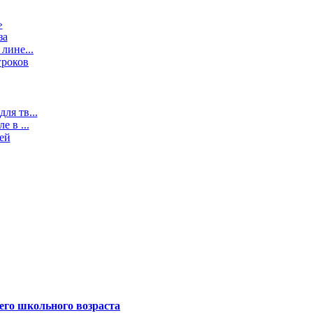
»
за
лине...
гроков
ля тв...
 в ...
ей
его школьного возраста