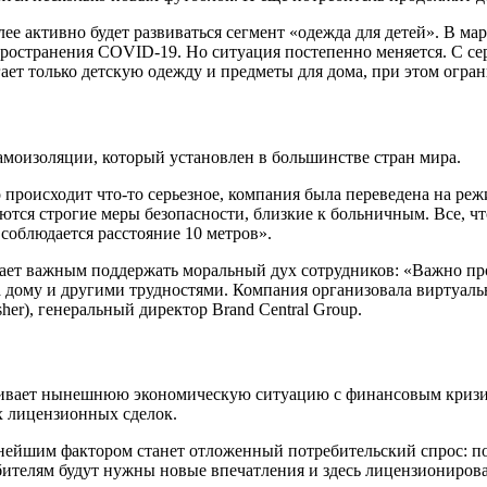
лее активно будет развиваться сегмент «одежда для детей». В 
пространения COVID-19. Но ситуация постепенно меняется. С се
лагает только детскую одежду и предметы для дома, при этом огра
моизоляции, который установлен в большинстве стран мира.
 происходит что-то серьезное, компания была переведена на ре
ся строгие меры безопасности, близкие к больничным. Все, что
облюдается расстояние 10 метров».
тает важным поддержать моральный дух сотрудников: «Важно про
а дому и другими трудностями. Компания организовала виртуаль
r), генеральный директор Brand Central Group.
внивает нынешнюю экономическую ситуацию с финансовым кризис
х лицензионных сделок.
жнейшим фактором станет отложенный потребительский спрос: п
ебителям будут нужны новые впечатления и здесь лицензиониро