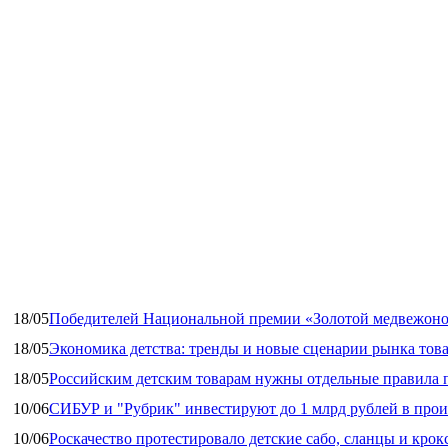
18/05
Победителей Национальной премии «Золотой медвежоно
18/05
Экономика детства: тренды и новые сценарии рынка това
18/05
Российским детским товарам нужны отдельные правила 
10/06
СИБУР и "Рубрик" инвестируют до 1 млрд рублей в прои
10/06
Роскачество протестировало детские сабо, сланцы и крок