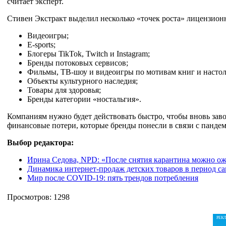
считает эксперт.
Стивен Экстракт выделил несколько «точек роста» лицензион
Видеоигры;
E-sports;
Блогеры TikTok, Twitch и Instagram;
Бренды потоковых сервисов;
Фильмы, ТВ-шоу и видеоигры по мотивам книг и настол
Объекты культурного наследия;
Товары для здоровья;
Бренды категории «ностальгия».
Компаниям нужно будет действовать быстро, чтобы вновь заво
финансовые потери, которые бренды понесли в связи с панд
Выбор редактора:
Ирина Седова, NPD: «После снятия карантина можно ож
Динамика интернет-продаж детских товаров в период с
Мир после COVID-19: пять трендов потребления
Просмотров: 1298
РЕК