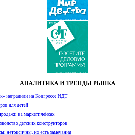
АО "ЭКСПОЦЕНТР" ИНН: 7718033809
РЕКЛАМА
АО "ЭКСПОЦЕНТР" ИНН: 7718033809
АНАЛИТИКА И ТРЕНДЫ РЫНКА
к» наградили на Конгрессе ИДТ
ров для детей
продажи на маркетплейсах
зводство детских конструкторов
сы: нетоксичны, но есть замечания