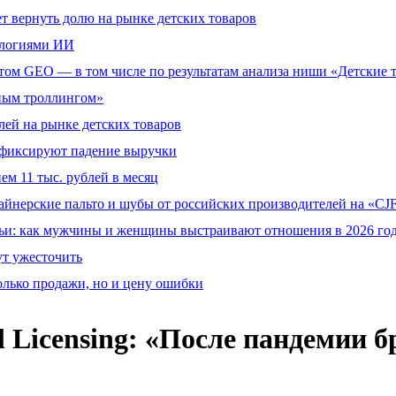
т вернуть долю на рынке детских товаров
ологиями ИИ
том GEO — в том числе по результатам анализа ниши «Детские 
тным троллингом»
ей на рынке детских товаров
й фиксируют падение выручки
ем 11 тыс. рублей в месяц
айнерские пальто и шубы от российских производителей на «CJF
ьи: как мужчины и женщины выстраивают отношения в 2026 го
ут ужесточить
олько продажи, но и цену ошибки
 Licensing: «После пандемии б