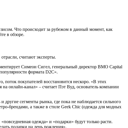
зисом. Что происходит за рубежом в данный момент, как
те в обзоре.
отрасли, считают эксперты.
омментирует Симеон Сигел, генеральный директор BMO Capital
т популярности формата D2C».
о, поток покупателей восстановится нескоро. «В этих
я на онлайн-канал» – считает Пэт Вуд, основатель компании
и другие сегменты рынка, где пока не наблюдается сильного
етро-брендами, а также в стиле Geek Chic (одежда для модных
и «повседневная одежда» и «подарки» будут только расти.
елать подарки на день рождения».