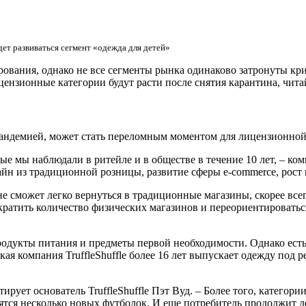
дет развиваться сегмент «одежда для детей»
ования, однако не все сегменты рынка одинаково затронуты кри
нзионные категории будут расти после снятия карантина, читай
пандемией, может стать переломным моментом для лицензионной 
ые мы наблюдали в ритейле и в обществе в течение 10 лет, – к
лайн из традиционной розницы, развитие сферы e-commerce, рос
е сможет легко вернуться в традиционные магазины, скорее всег
ократить количество физических магазинов и переориентироватьс
одукты питания и предметы первой необходимости. Однако есть 
ая компания TruffleShuffle более 16 лет выпускает одежду под р
ует основатель TruffleShuffle Пэт Вуд. – Более того, категори
ятся несколько новых футболок. И еще потребитель продолжит д