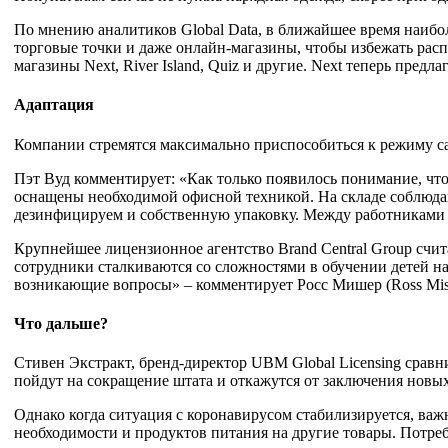
По мнению аналитиков Global Data, в ближайшее время наибо
торговые точки и даже онлайн-магазины, чтобы избежать рас
магазины Next, River Island, Quiz и другие. Next теперь пред
Адаптация
Компании стремятся максимально приспособиться к режиму са
Пэт Вуд комментирует: «Как только появилось понимание, что
оснащены необходимой офисной техникой. На складе соблюдают
дезинфицируем и собственную упаковку. Между работниками с
Крупнейшее лицензионное агентство Brand Central Group счи
сотрудники сталкиваются со сложностями в обучении детей н
возникающие вопросы» – комментирует Росс Мишер (Ross Mishe
Что дальше?
Стивен Экстракт, бренд-директор UBM Global Licensing сра
пойдут на сокращение штата и откажутся от заключения новы
Однако когда ситуация с коронавирусом стабилизируется, ва
необходимости и продуктов питания на другие товары. Потр