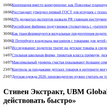
10/06
Кооперация вместо конкуренции: как Поволжье планируе
18/06
Росстандарт утвердил первый ГОСТ для игрушек с техн
18/06
83% диджитал‑экспертов назвали PR главным инструмен
30/06
Российские фабрики подгузников столкнулись с «патен
30/06
Как трансформируются визуальные предпочтения родител
30/06
В Петербурге владельцы магазинов с товарами для дете
14/07
Исследование: родители тратят на детские товары в средн
14/07
Стильная школьная форма, трикотаж класса премиум, диз
14/07
Максимальный уровень счастья показывают большие сем
23/07
Контроль за продажами детских товаров в интернете мог
23/07
Детская одежда 2026: производителю нужно считать не т
Стивен Экстракт, UBM Global
действовать быстро»