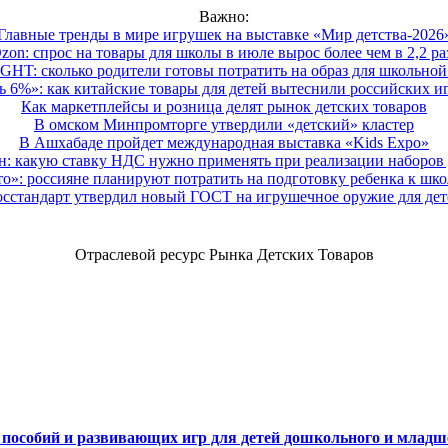
Важно:
Главные тренды в мире игрушек на выставке «Мир детства-2026
zon: спрос на товары для школы в июле вырос более чем в 2,2 ра
HT: сколько родители готовы потратить на образ для школьной 
 6%»: как китайские товары для детей вытеснили российских и
Как маркетплейсы и розница делят рынок детских товаров
В омском Минпромторге утвердили «детский» кластер
В Ашхабаде пройдет международная выставка «Kids Expo»
 какую ставку НДС нужно применять при реализации наборов д
о»: россияне планируют потратить на подготовку ребенка к школе
осстандарт утвердил новый ГОСТ на игрушечное оружие для дет
Отраслевой ресурс Рынка Детских Товаров
х пособий и развивающих игр для детей дошкольного и младш