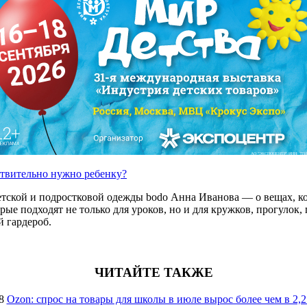
АО "ЭКСПОЦЕНТР" ИНН: 7718
ствительно нужно ребенку?
етской и подростковой одежды bodo Анна Иванова — о вещах, ко
е подходят не только для уроков, но и для кружков, прогулок, п
 гардероб.
ЧИТАЙТЕ ТАКЖЕ
8
Ozon: спрос на товары для школы в июле вырос более чем в 2,2