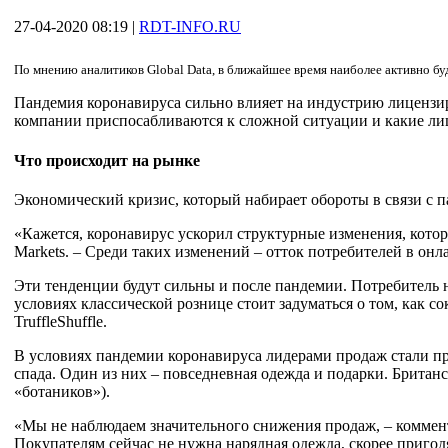
27-04-2020 08:19
|
RDT-INFO.RU
По мнению аналитиков Global Data, в ближайшее время наиболее активно бу
Пандемия коронавируса сильно влияет на индустрию лицензир
компании приспосабливаются к сложной ситуации и какие лице
Что происходит на рынке
Экономический кризис, который набирает обороты в связи с 
«Кажется, коронавирус ускорил структурные изменения, котор
Markets. – Среди таких изменений – отток потребителей в он
Эти тенденции будут сильны и после пандемии. Потребитель н
условиях классической рознице стоит задуматься о том, как с
TruffleShuffle.
В условиях пандемии коронавируса лидерами продаж стали пр
спада. Один из них – повседневная одежда и подарки. Британск
«ботаников»).
«Мы не наблюдаем значительного снижения продаж, – комментир
Покупателям сейчас не нужна нарядная одежда, скорее пригод