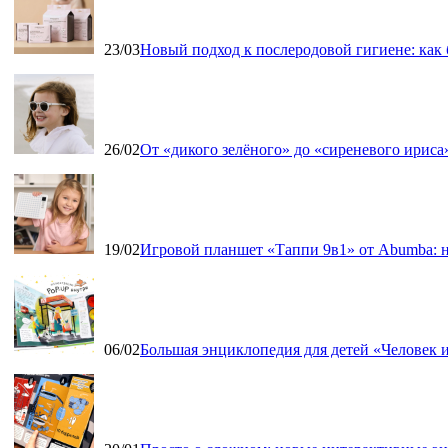
23/03
Новый подход к послеродовой гигиене: как
26/02
От «дикого зелёного» до «сиреневого ириса»
19/02
Игровой планшет «Таппи 9в1» от Abumba: н
06/02
Большая энциклопедия для детей «Человек и