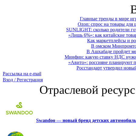
Главные тренды в мире иг
Ozon: спрос на товары для 
SUNLIGHT: сколько родители гот
«Лишь 6%»: как китайские това
Как маркетплейсы и ро
В омском Минпромтор
В Ашхабаде пройдет ме
Минфин: какую ставку НДС нужно
«Авито»: россияне планируют по
Росстандарт утвердил новы
Рассылка на e-mail
Вход / Регистрация
Отраслевой ресурс
Swandoo — новый бренд детских автомобиль