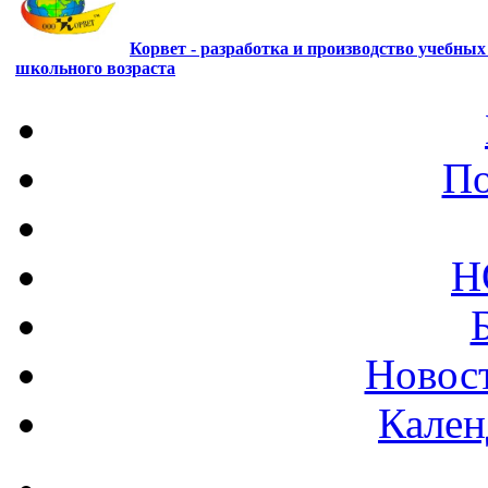
Корвет - разработка и производство учебны
школьного возраста
По
Н
Новост
Кален