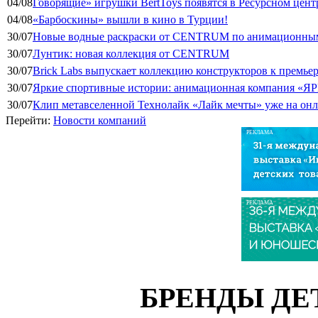
04/08
Говорящие» игрушки BertToys появятся в Ресурсном цент
04/08
«Барбоскины» вышли в кино в Турции!
30/07
Новые водные раскраски от CENTRUM по анимационным
30/07
Лунтик: новая коллекция от CENTRUM
30/07
Brick Labs выпускает коллекцию конструкторов к премь
30/07
Яркие спортивные истории: анимационная компания «ЯР
30/07
Клип метавселенной Технолайк «Лайк мечты» уже на он
Перейти:
Новости компаний
РЕКЛАМА
РЕКЛАМА
БРЕНДЫ ДЕ