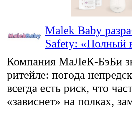
Malek Baby разр
Safety: «Полный в
Компания МаЛеК-БэБи зн
ритейле: погода непредс
всегда есть риск, что ча
«зависнет» на полках, за