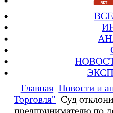
RDT
ВСЕ
И
АН
НОВОС
ЭКСП
Главная
Новости и а
Торговля"
Суд отклон
предпринимателю по д