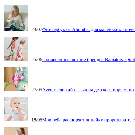
23/07
Фингербук от Abumba: для маленьких «поч
25/06
Проверенные летние бренды: Babiators, Qu
27/05
Avenir: свежий взгляд на детское творчество
18/05
Mombella расширяет линейку прорезывателе