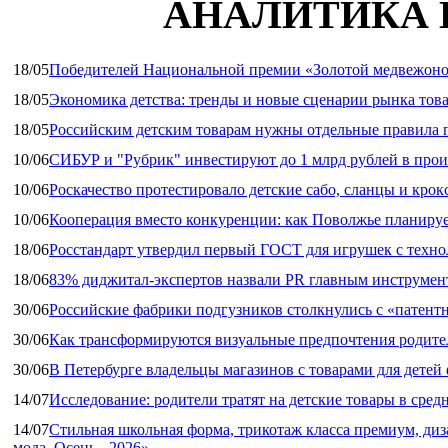
АНАЛИТИКА 
18/05
Победителей Национальной премии «Золотой медвежоно
18/05
Экономика детства: тренды и новые сценарии рынка това
18/05
Российским детским товарам нужны отдельные правила 
10/06
СИБУР и "Рубрик" инвестируют до 1 млрд рублей в прои
10/06
Роскачество протестировало детские сабо, сланцы и крок
10/06
Кооперация вместо конкуренции: как Поволжье планируе
18/06
Росстандарт утвердил первый ГОСТ для игрушек с техн
18/06
83% диджитал‑экспертов назвали PR главным инструмен
30/06
Российские фабрики подгузников столкнулись с «патен
30/06
Как трансформируются визуальные предпочтения родител
30/06
В Петербурге владельцы магазинов с товарами для дете
14/07
Исследование: родители тратят на детские товары в средн
14/07
Стильная школьная форма, трикотаж класса премиум, диз
мода. Осень - 2026»