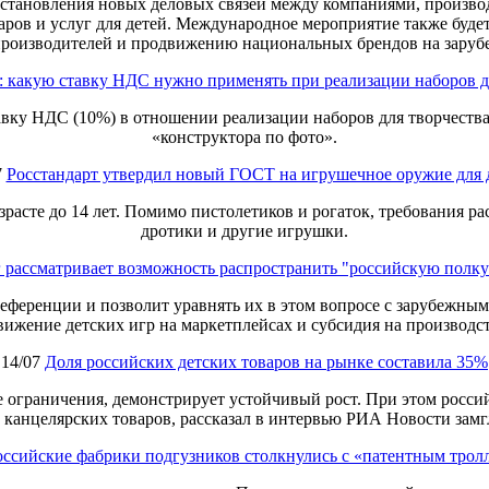
установления новых деловых связей между компаниями, произво
ров и услуг для детей. Международное мероприятие также буде
производителей и продвижению национальных брендов на заруб
 какую ставку НДС нужно применять при реализации наборов д
у НДС (10%) в отношении реализации наборов для творчества,
«конструктора по фото».
7
Росстандарт утвердил новый ГОСТ на игрушечное оружие для 
расте до 14 лет. Помимо пистолетиков и рогаток, требования рас
дротики и другие игрушки.
рассматривает возможность распространить "российскую полку"
еференции и позволит уравнять их в этом вопросе с зарубежным
вижение детских игр на маркетплейсах и субсидия на производс
14/07
Доля российских детских товаров на рынке составила 35%
е ограничения, демонстрирует устойчивый рост. При этом россий
ы, канцелярских товаров, рассказал в интервью РИА Новости за
оссийские фабрики подгузников столкнулись с «патентным тро