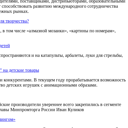
дителями, поставщиками, дистрибьюторами, образовательными
т способствовать развитию международного сотрудничества
ежных рынках.
ля творчества?
 в том числе «алмазной мозаики», «картины по номерам»,
детей
пространяются и на катапульты, арбалеты, луки для стрельбы,
 на детские товары
и конкурентами. В текущем году прорабатывается возможность
тво детских игрушек с анимационными образами.
ские производители увереннее всего закрепились в сегменте
мглавы Минпромторга России Иван Куликов
ллингом»