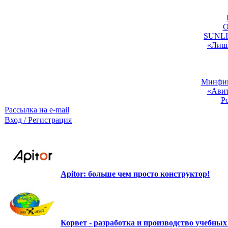
O
SUNLIG
«Лишь
Минфин:
«Авит
Р
Рассылка на e-mail
Вход / Регистрация
Apitor: больше чем просто конструктор!
Корвет - разработка и производство учебны