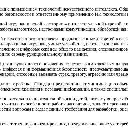
шки с применением технологий искусственного интеллекта. Об
ию безопасности и ответственному применению ИИ-технологий в
ной игрушки к новой категории – интеллектуальной игровой сред
работы алгоритмов, настройками коммуникации, обработкой дан
искусственного интеллекта, предназначенные для детей в возрас
тизированные игрушки, умные устройства, игровые консоли и ак
спечение и цифровые сервисы общего назначения, специализиро
ой по своему функциональному назначению.
для игрушек нового поколения по нескольким ключевым направ
, цифровая и информационная безопасность, предусматривающа
нарии, способные вызывать страх, тревогу, агрессию или чрез
данных ребенка. Стандарт предусматривает минимизацию объем
зопасности хранения и передачи информации, а также специаль
ановятся частью повседневной жизни детей, поэтому вопросы б
о учитывать особенности работы алгоритмов, защиту персональ
тим вопросам и задает единые требования для разработки, оце
ы ответственного проектирования, предусматривающие учет тре