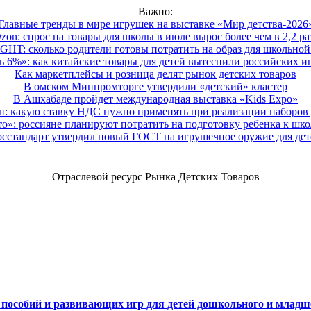
Важно:
Главные тренды в мире игрушек на выставке «Мир детства-2026
zon: спрос на товары для школы в июле вырос более чем в 2,2 ра
HT: сколько родители готовы потратить на образ для школьной 
 6%»: как китайские товары для детей вытеснили российских и
Как маркетплейсы и розница делят рынок детских товаров
В омском Минпромторге утвердили «детский» кластер
В Ашхабаде пройдет международная выставка «Kids Expo»
 какую ставку НДС нужно применять при реализации наборов д
о»: россияне планируют потратить на подготовку ребенка к школе
осстандарт утвердил новый ГОСТ на игрушечное оружие для дет
Отраслевой ресурс Рынка Детских Товаров
х пособий и развивающих игр для детей дошкольного и младш