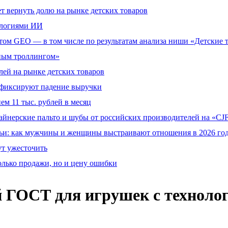
т вернуть долю на рынке детских товаров
ологиями ИИ
том GEO — в том числе по результатам анализа ниши «Детские 
тным троллингом»
ей на рынке детских товаров
й фиксируют падение выручки
ем 11 тыс. рублей в месяц
айнерские пальто и шубы от российских производителей на «CJF
ьи: как мужчины и женщины выстраивают отношения в 2026 го
ут ужесточить
олько продажи, но и цену ошибки
й ГОСТ для игрушек с технол