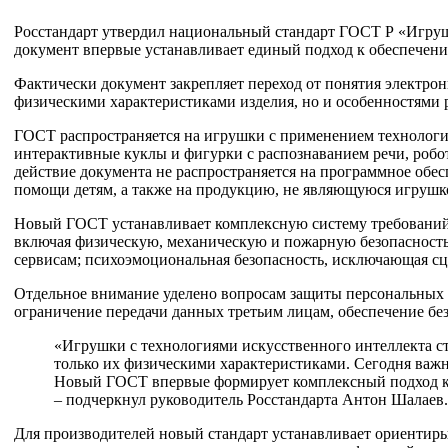
Росстандарт утвердил национальный стандарт ГОСТ Р «Игру
документ впервые устанавливает единый подход к обеспечен
Фактически документ закрепляет переход от понятия электрон
физическими характеристиками изделия, но и особенностями 
ГОСТ распространяется на игрушки с применением технологий 
интерактивные куклы и фигурки с распознаванием речи, робо
действие документа не распространяется на программное обе
помощи детям, а также на продукцию, не являющуюся игрушк
Новый ГОСТ устанавливает комплексную систему требований 
включая физическую, механическую и пожарную безопасность
сервисам; психоэмоциональная безопасность, исключающая сце
Отдельное внимание уделено вопросам защиты персональных 
ограничение передачи данных третьим лицам, обеспечение бе
«Игрушки с технологиями искусственного интеллекта ст
только их физическими характеристиками. Сегодня важн
Новый ГОСТ впервые формирует комплексный подход к э
– подчеркнул руководитель Росстандарта Антон Шалаев.
Для производителей новый стандарт устанавливает ориентир