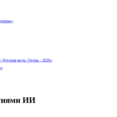
товары»
-Детская мода. Осень - 2026»
ду
огиями ИИ