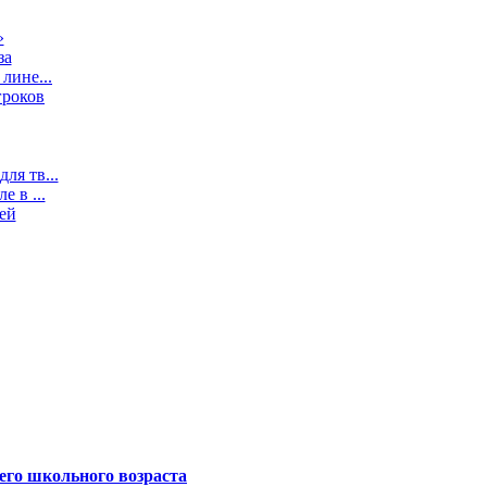
»
за
лине...
гроков
ля тв...
 в ...
ей
его школьного возраста