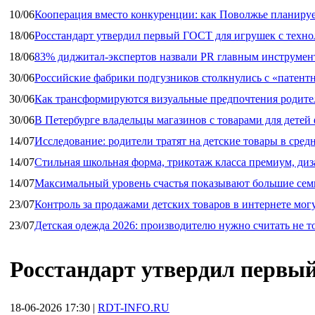
10/06
Кооперация вместо конкуренции: как Поволжье планируе
18/06
Росстандарт утвердил первый ГОСТ для игрушек с техн
18/06
83% диджитал‑экспертов назвали PR главным инструмен
30/06
Российские фабрики подгузников столкнулись с «патен
30/06
Как трансформируются визуальные предпочтения родител
30/06
В Петербурге владельцы магазинов с товарами для дете
14/07
Исследование: родители тратят на детские товары в средн
14/07
Стильная школьная форма, трикотаж класса премиум, диз
14/07
Максимальный уровень счастья показывают большие сем
23/07
Контроль за продажами детских товаров в интернете мог
23/07
Детская одежда 2026: производителю нужно считать не т
Росстандарт утвердил первы
18-06-2026 17:30
|
RDT-INFO.RU