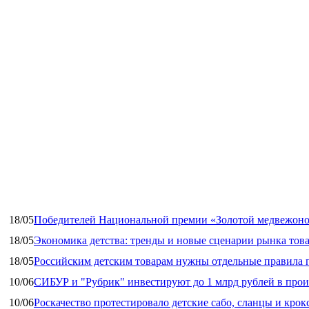
18/05
Победителей Национальной премии «Золотой медвежоно
18/05
Экономика детства: тренды и новые сценарии рынка това
18/05
Российским детским товарам нужны отдельные правила 
10/06
СИБУР и "Рубрик" инвестируют до 1 млрд рублей в прои
10/06
Роскачество протестировало детские сабо, сланцы и крок