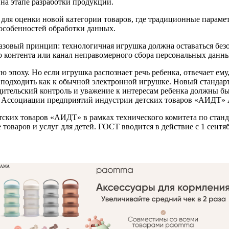
на этапе разработки продукции.
 для оценки новой категории товаров, где традиционные парам
особенностей обработки данных.
базовый принцип: технологичная игрушка должна оставаться безо
 контента или канал неправомерного сбора персональных данны
ю эпоху. Но если игрушка распознает речь ребенка, отвечает ему
я подходить как к обычной электронной игрушке. Новый стандар
одительский контроль и уважение к интересам ребенка должны бы
нт Ассоциации предприятий индустрии детских товаров «АИДТ»
ских товаров «АИДТ» в рамках технического комитета по станд
товаров и услуг для детей. ГОСТ вводится в действие с 1 сентяб
ЛАМА