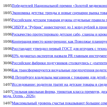
18/05
Победителей Национальной премии «Золотой медвежоно
18/05
Экономика детства: тренды и новые сценарии рынка това
18/05
Российским детским товарам нужны отдельные правила 
10/06
СИБУР и "Рубрик" инвестируют до 1 млрд рублей в прои
10/06
Роскачество протестировало детские сабо, сланцы и крок
10/06
Кооперация вместо конкуренции: как Поволжье планируе
18/06
Росстандарт утвердил первый ГОСТ для игрушек с техн
18/06
83% диджитал‑экспертов назвали PR главным инструмен
30/06
Российские фабрики подгузников столкнулись с «патен
30/06
Как трансформируются визуальные предпочтения родител
30/06
В Петербурге владельцы магазинов с товарами для дете
14/07
Исследование: родители тратят на детские товары в средн
14/07
Стильная школьная форма, трикотаж класса премиум, диз
мода. Осень - 2026»
14/07
Максимальный уровень счастья показывают большие сем