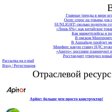
Главные тренды в мире иг
Ozon: спрос на товары для 
SUNLIGHT: сколько родители гот
«Лишь 6%»: как китайские това
Как маркетплейсы и ро
В омском Минпромтор
В Ашхабаде пройдет ме
Минфин: какую ставку НДС нужно
«Авито»: россияне планируют по
Росстандарт утвердил новы
Рассылка на e-mail
Вход / Регистрация
Отраслевой ресурс
Apitor: больше чем просто конструктор!