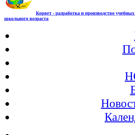
Корвет - разработка и производство учебны
школьного возраста
По
Н
Новост
Кален