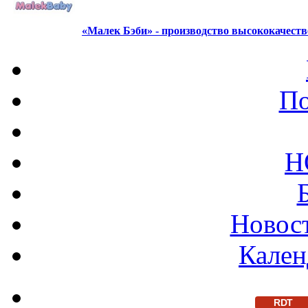
«Малек Бэби» - производство высококачест
По
Н
Новост
Кален
RDT