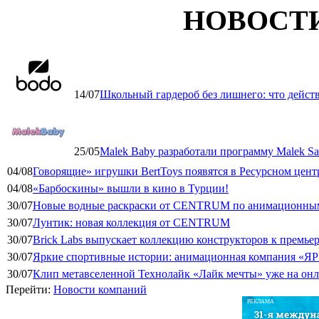
НОВОСТ
14/07
Школьный гардероб без лишнего: что дейст
25/05
Malek Baby разработали программу Malek Saf
04/08
Говорящие» игрушки BertToys появятся в Ресурсном цент
04/08
«Барбоскины» вышли в кино в Турции!
30/07
Новые водные раскраски от CENTRUM по анимационным
30/07
Лунтик: новая коллекция от CENTRUM
30/07
Brick Labs выпускает коллекцию конструкторов к премь
30/07
Яркие спортивные истории: анимационная компания «ЯР
30/07
Клип метавселенной Технолайк «Лайк мечты» уже на он
Перейти:
Новости компаний
РЕКЛАМА