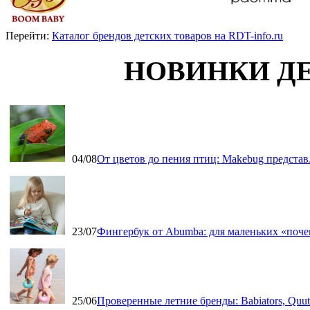
Перейти:
Каталог брендов детских товаров на RDT-info.ru
НОВИНКИ Д
04/08
От цветов до пения птиц: Makebug представ
23/07
Фингербук от Abumba: для маленьких «поч
25/06
Проверенные летние бренды: Babiators, Qu