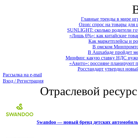
Главные тренды в мире иг
Ozon: спрос на товары для 
SUNLIGHT: сколько родители гот
«Лишь 6%»: как китайские това
Как маркетплейсы и ро
В омском Минпромтор
В Ашхабаде пройдет ме
Минфин: какую ставку НДС нужно
«Авито»: россияне планируют по
Росстандарт утвердил новы
Рассылка на e-mail
Вход / Регистрация
Отраслевой ресурс
Swandoo — новый бренд детских автомобиль