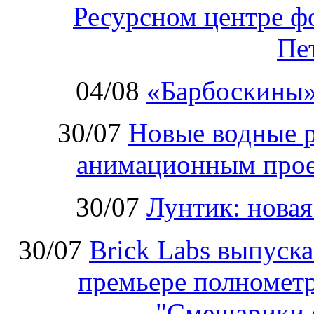
Ресурсном центре ф
Пе
04/08
«Барбоскины»
30/07
Новые водные 
анимационным прое
30/07
Лунтик: нова
30/07
Brick Labs выпуск
премьере полномет
"Смешарики 