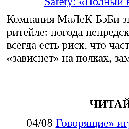
Safety: «Полный в
Компания МаЛеК-БэБи зн
ритейле: погода непредс
всегда есть риск, что ча
«зависнет» на полках, за
ЧИТА
04/08
Говорящие» иг