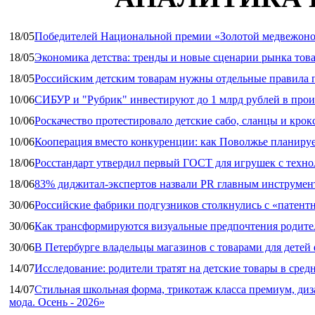
18/05
Победителей Национальной премии «Золотой медвежоно
18/05
Экономика детства: тренды и новые сценарии рынка това
18/05
Российским детским товарам нужны отдельные правила 
10/06
СИБУР и "Рубрик" инвестируют до 1 млрд рублей в прои
10/06
Роскачество протестировало детские сабо, сланцы и крок
10/06
Кооперация вместо конкуренции: как Поволжье планируе
18/06
Росстандарт утвердил первый ГОСТ для игрушек с техн
18/06
83% диджитал‑экспертов назвали PR главным инструмен
30/06
Российские фабрики подгузников столкнулись с «патен
30/06
Как трансформируются визуальные предпочтения родител
30/06
В Петербурге владельцы магазинов с товарами для дете
14/07
Исследование: родители тратят на детские товары в средн
14/07
Стильная школьная форма, трикотаж класса премиум, диз
мода. Осень - 2026»