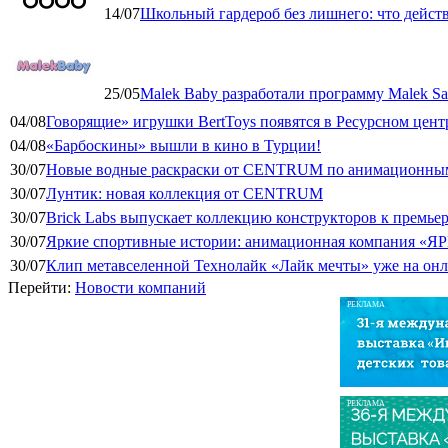
14/07
Школьный гардероб без лишнего: что дейст
25/05
Malek Baby разработали программу Malek Saf
04/08
Говорящие» игрушки BertToys появятся в Ресурсном цент
04/08
«Барбоскины» вышли в кино в Турции!
30/07
Новые водные раскраски от CENTRUM по анимационным
30/07
Лунтик: новая коллекция от CENTRUM
30/07
Brick Labs выпускает коллекцию конструкторов к премь
30/07
Яркие спортивные истории: анимационная компания «ЯР
30/07
Клип метавселенной Технолайк «Лайк мечты» уже на он
Перейти:
Новости компаний
РЕКЛАМА
РЕКЛАМА