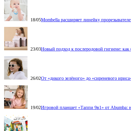
18/05
Mombella расширяет линейку прорезывателе
23/03
Новый подход к послеродовой гигиене: как
26/02
От «дикого зелёного» до «сиреневого ириса»
19/02
Игровой планшет «Таппи 9в1» от Abumba: н