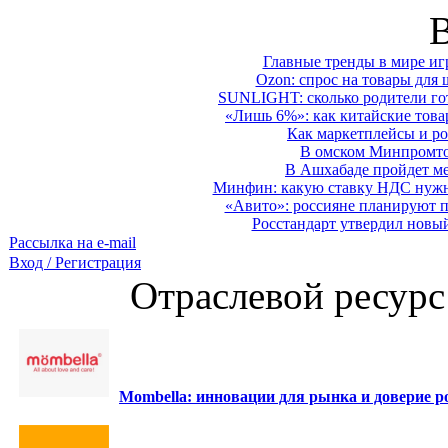
Главные тренды в мире иг
Ozon: спрос на товары для 
SUNLIGHT: сколько родители гот
«Лишь 6%»: как китайские това
Как маркетплейсы и ро
В омском Минпромтор
В Ашхабаде пройдет ме
Минфин: какую ставку НДС нужно
«Авито»: россияне планируют по
Росстандарт утвердил новы
Рассылка на e-mail
Вход / Регистрация
Отраслевой ресурс
Mombella: инновации для рынка и доверие ро