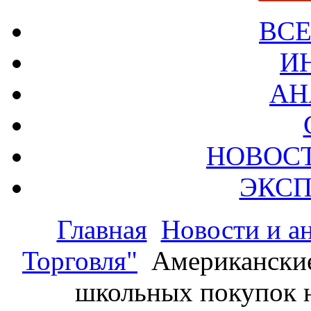
ВСЕ
И
АН
НОВОС
ЭКСП
Главная
Новости и а
Торговля"
Американские
школьных покупок н