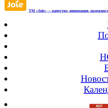
ТМ «Joie» — качество, инновация, надежност
По
Н
Новост
Кален
RDT