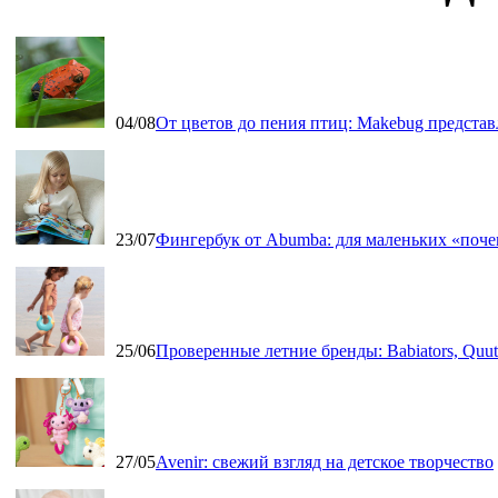
04/08
От цветов до пения птиц: Makebug представ
23/07
Фингербук от Abumba: для маленьких «поч
25/06
Проверенные летние бренды: Babiators, Qu
27/05
Avenir: свежий взгляд на детское творчество