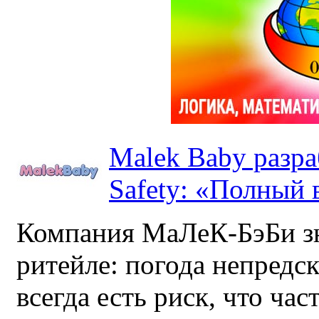
Malek Baby разр
Safety: «Полный в
Компания МаЛеК-БэБи зн
ритейле: погода непредс
всегда есть риск, что ча