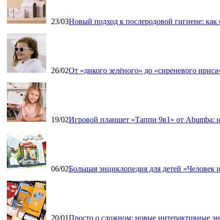
23/03
Новый подход к послеродовой гигиене: как
26/02
От «дикого зелёного» до «сиреневого ириса»
19/02
Игровой планшет «Таппи 9в1» от Abumba: н
06/02
Большая энциклопедия для детей «Человек и
20/01
Просто о сложном: новые интерактивные э