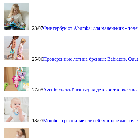
23/07
Фингербук от Abumba: для маленьких «поч
25/06
Проверенные летние бренды: Babiators, Qu
27/05
Avenir: свежий взгляд на детское творчество
18/05
Mombella расширяет линейку прорезывателе