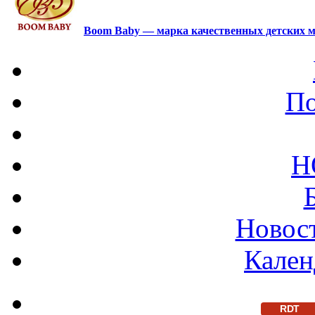
Boom Baby — марка качественных детских м
По
Н
Новост
Кален
RDT