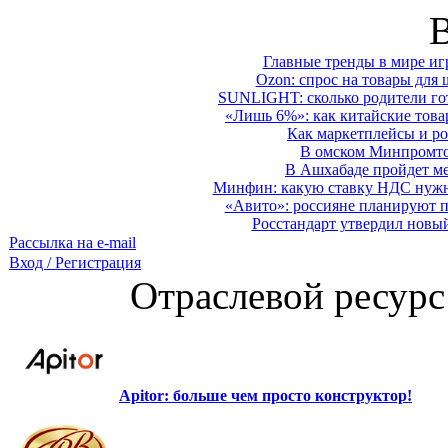
Главные тренды в мире иг
Ozon: спрос на товары для 
SUNLIGHT: сколько родители гот
«Лишь 6%»: как китайские това
Как маркетплейсы и ро
В омском Минпромтор
В Ашхабаде пройдет ме
Минфин: какую ставку НДС нужно
«Авито»: россияне планируют по
Росстандарт утвердил новы
Рассылка на e-mail
Вход / Регистрация
Отраслевой ресурс
Apitor: больше чем просто конструктор!