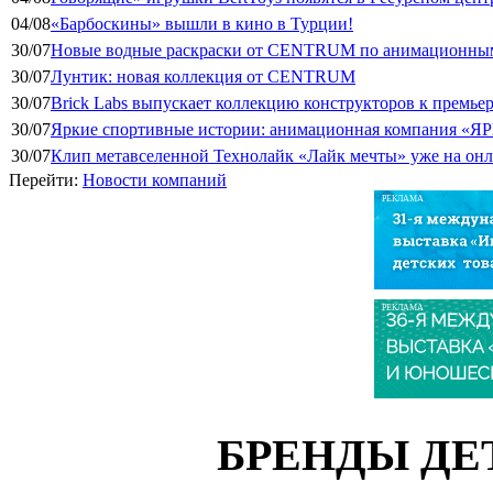
04/08
«Барбоскины» вышли в кино в Турции!
30/07
Новые водные раскраски от CENTRUM по анимационным
30/07
Лунтик: новая коллекция от CENTRUM
30/07
Brick Labs выпускает коллекцию конструкторов к премь
30/07
Яркие спортивные истории: анимационная компания «ЯР
30/07
Клип метавселенной Технолайк «Лайк мечты» уже на он
Перейти:
Новости компаний
РЕКЛАМА
РЕКЛАМА
БРЕНДЫ ДЕ