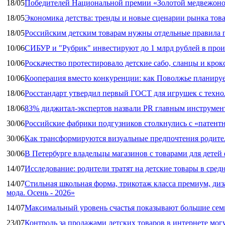
18/05
Победителей Национальной премии «Золотой медвежоно
18/05
Экономика детства: тренды и новые сценарии рынка това
18/05
Российским детским товарам нужны отдельные правила 
10/06
СИБУР и "Рубрик" инвестируют до 1 млрд рублей в прои
10/06
Роскачество протестировало детские сабо, сланцы и крок
10/06
Кооперация вместо конкуренции: как Поволжье планируе
18/06
Росстандарт утвердил первый ГОСТ для игрушек с техн
18/06
83% диджитал‑экспертов назвали PR главным инструмен
30/06
Российские фабрики подгузников столкнулись с «патен
30/06
Как трансформируются визуальные предпочтения родител
30/06
В Петербурге владельцы магазинов с товарами для дете
14/07
Исследование: родители тратят на детские товары в средн
14/07
Стильная школьная форма, трикотаж класса премиум, диз
мода. Осень - 2026»
14/07
Максимальный уровень счастья показывают большие сем
23/07
Контроль за продажами детских товаров в интернете мог