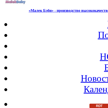
«Малек Бэби» - производство высококачест
По
Н
Новост
Кален
RDT