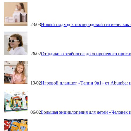
23/03
Новый подход к послеродовой гигиене: как
26/02
От «дикого зелёного» до «сиреневого ириса»
19/02
Игровой планшет «Таппи 9в1» от Abumba: н
06/02
Большая энциклопедия для детей «Человек и