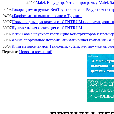
25/05
Malek Baby разработали программу Malek Saf
04/08
Говорящие» игрушки BertToys появятся в Ресурсном цент
04/08
«Барбоскины» вышли в кино в Турции!
30/07
Новые водные раскраски от CENTRUM по анимационным
30/07
Лунтик: новая коллекция от CENTRUM
30/07
Brick Labs выпускает коллекцию конструкторов к премь
30/07
Яркие спортивные истории: анимационная компания «ЯР
30/07
Клип метавселенной Технолайк «Лайк мечты» уже на он
Перейти:
Новости компаний
РЕКЛАМА
РЕКЛАМА