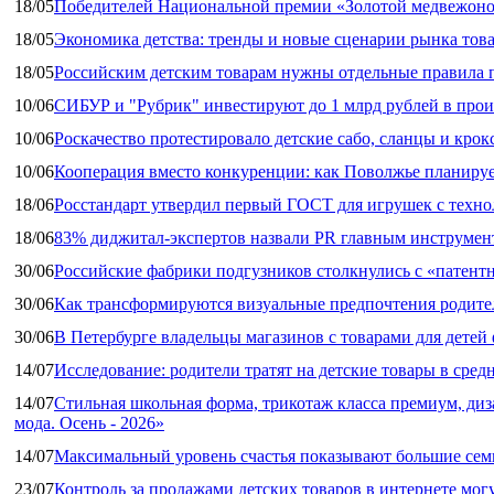
18/05
Победителей Национальной премии «Золотой медвежоно
18/05
Экономика детства: тренды и новые сценарии рынка това
18/05
Российским детским товарам нужны отдельные правила 
10/06
СИБУР и "Рубрик" инвестируют до 1 млрд рублей в прои
10/06
Роскачество протестировало детские сабо, сланцы и крок
10/06
Кооперация вместо конкуренции: как Поволжье планируе
18/06
Росстандарт утвердил первый ГОСТ для игрушек с техн
18/06
83% диджитал‑экспертов назвали PR главным инструмен
30/06
Российские фабрики подгузников столкнулись с «патен
30/06
Как трансформируются визуальные предпочтения родител
30/06
В Петербурге владельцы магазинов с товарами для дете
14/07
Исследование: родители тратят на детские товары в средн
14/07
Стильная школьная форма, трикотаж класса премиум, диз
мода. Осень - 2026»
14/07
Максимальный уровень счастья показывают большие сем
23/07
Контроль за продажами детских товаров в интернете мог