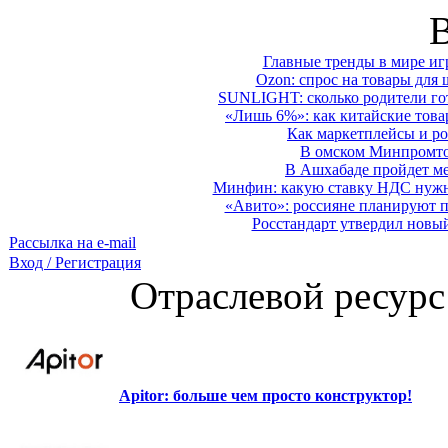
Главные тренды в мире иг
Ozon: спрос на товары для 
SUNLIGHT: сколько родители гот
«Лишь 6%»: как китайские това
Как маркетплейсы и ро
В омском Минпромтор
В Ашхабаде пройдет ме
Минфин: какую ставку НДС нужно
«Авито»: россияне планируют по
Росстандарт утвердил новы
Рассылка на e-mail
Вход / Регистрация
Отраслевой ресурс
Apitor: больше чем просто конструктор!