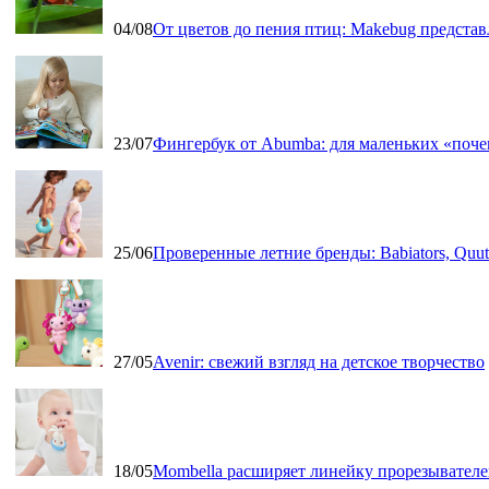
04/08
От цветов до пения птиц: Makebug представ
23/07
Фингербук от Abumba: для маленьких «поч
25/06
Проверенные летние бренды: Babiators, Qu
27/05
Avenir: свежий взгляд на детское творчество
18/05
Mombella расширяет линейку прорезывателе